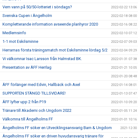
Vem vann på 50/50-lotteriet i söndags?
2022-02-22 13:06
Svenska Cupen i Ängelholm
2022-02-18 08:00
Kompletterande information avseende planhyror 2020
2022-02-16 08:22
Medlemsinfo
2022-02-10 07:12
1-1 mot Eskilsminne
2022-02-07 09:03
Herrarnas första träningsmatch mot Eskilsminne lördag 5/2
2022-02-04 09:29
Vi välkomnar Isac Larsson från Halmstad BK.
2022-01-31 07:38
Presentation av ÄFF Herrlag
2022-01-21 10:05
2022-01-20 08:48
ÄFF förlänger med Edvin, Hallbäck och Axel
2022-01-14 08:01
SUPPORTEN STÄNGD TILLSVIDARE!
2022-01-13 07:47
ÄFF lyfter upp 2 från P19
2022-01-10 09:20
Tränare till Akademi och Ungdom 2022
2022-01-05 11:24
Välkomna till Ängelholms FF
2022-01-01 10:16
Ängelholms FF söker en Utvecklingsansvarig Barn & Ungdom
2021-12-30
Ängelholms FF söker en driven huvudansvarig tränare för