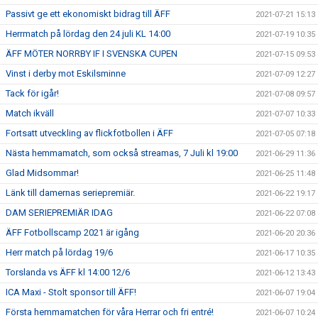
Passivt ge ett ekonomiskt bidrag till ÄFF
2021-07-21 15:13
Herrmatch på lördag den 24 juli KL 14:00
2021-07-19 10:35
ÄFF MÖTER NORRBY IF I SVENSKA CUPEN
2021-07-15 09:53
Vinst i derby mot Eskilsminne
2021-07-09 12:27
Tack för igår!
2021-07-08 09:57
Match ikväll
2021-07-07 10:33
Fortsatt utveckling av flickfotbollen i ÄFF
2021-07-05 07:18
Nästa hemmamatch, som också streamas, 7 Juli kl 19:00
2021-06-29 11:36
Glad Midsommar!
2021-06-25 11:48
Länk till damernas seriepremiär.
2021-06-22 19:17
DAM SERIEPREMIÄR IDAG
2021-06-22 07:08
ÄFF Fotbollscamp 2021 är igång
2021-06-20 20:36
Herr match på lördag 19/6
2021-06-17 10:35
Torslanda vs ÄFF kl 14:00 12/6
2021-06-12 13:43
ICA Maxi - Stolt sponsor till ÄFF!
2021-06-07 19:04
Första hemmamatchen för våra Herrar och fri entré!
2021-06-07 10:24