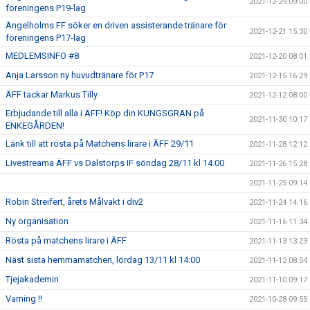
2021-12-29 09:00
föreningens P19-lag
Ängelholms FF söker en driven assisterande tränare för
2021-12-21 15:30
föreningens P17-lag
MEDLEMSINFO #8
2021-12-20 08:01
Anja Larsson ny huvudtränare för P17
2021-12-15 16:29
ÄFF tackar Markus Tilly
2021-12-12 08:00
Erbjudande till alla i ÄFF! Köp din KUNGSGRAN på
2021-11-30 10:17
ENKEGÅRDEN!
Länk till att rösta på Matchens lirare i ÄFF 29/11
2021-11-28 12:12
Livestreama ÄFF vs Dalstorps IF söndag 28/11 kl 14.00
2021-11-26 15:28
2021-11-25 09:14
Robin Streifert, årets Målvakt i div2
2021-11-24 14:16
Ny organisation
2021-11-16 11:34
Rösta på matchens lirare i ÄFF
2021-11-13 13:23
Näst sista hemmamatchen, lördag 13/11 kl 14:00
2021-11-12 08:54
Tjejakademin
2021-11-10 09:17
Varning !!
2021-10-28 09:55