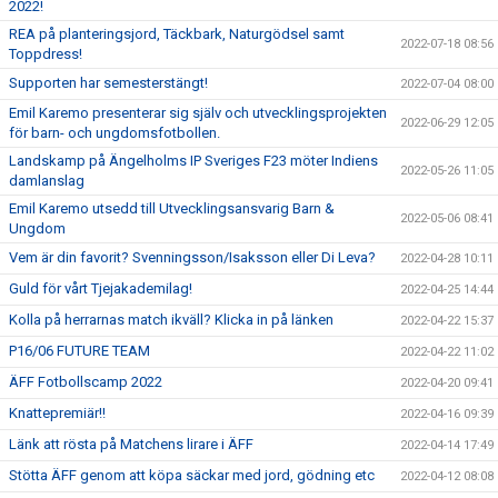
2022!
REA på planteringsjord, Täckbark, Naturgödsel samt
2022-07-18 08:56
Toppdress!
Supporten har semesterstängt!
2022-07-04 08:00
Emil Karemo presenterar sig själv och utvecklingsprojekten
2022-06-29 12:05
för barn- och ungdomsfotbollen.
Landskamp på Ängelholms IP Sveriges F23 möter Indiens
2022-05-26 11:05
damlanslag
Emil Karemo utsedd till Utvecklingsansvarig Barn &
2022-05-06 08:41
Ungdom
Vem är din favorit? Svenningsson/Isaksson eller Di Leva?
2022-04-28 10:11
Guld för vårt Tjejakademilag!
2022-04-25 14:44
Kolla på herrarnas match ikväll? Klicka in på länken
2022-04-22 15:37
P16/06 FUTURE TEAM
2022-04-22 11:02
ÄFF Fotbollscamp 2022
2022-04-20 09:41
Knattepremiär!!
2022-04-16 09:39
Länk att rösta på Matchens lirare i ÄFF
2022-04-14 17:49
Stötta ÄFF genom att köpa säckar med jord, gödning etc
2022-04-12 08:08