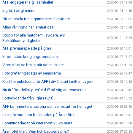
ÄFF engagerar sig i samhället
2020-04-05 19:00
Ingrid, i evigt minne
2020-04-04 10:40
OK att spela träningsmatcher, tillsvidare
2020-04-03 15:05
Allas vår Ingrid har lämnat oss.
2020-04-02 15:38
Stopp för alla matcher tillsvidare, enl
2020-04-01 15:29
Folkhälsomyndigheten
ÄFF premiärspelade på gräs
2020-03-30 13:51
Information kring ungdomsserier
2020-03-27 15:27
Visst vill ni se bra ut när solen skiner
2020-03-27 09:13
Fotograferingsdags av seniorerna
2020-03-26 19:47
Klart för enkelserie för ÄFF i div 2, start i mitten av juni
2020-03-25 12:48
Nu är "Rondellskylten" vid IP på väg att renoveras
2020-03-24 13:42
Förtydligande från i går (18/3)
2020-03-19 13:32
ÄFF kommenterar corona och seriestart för herrlaget
2020-03-18 21:20
Lite info vad som beslutades på Årsmötet!
2020-03-18 15:41
Föreningsdagar på Intersport 23-29 mars
2020-03-18 10:30
Årsmötet klart! Vem fick Lappens pris?
2020-03-17 20:33