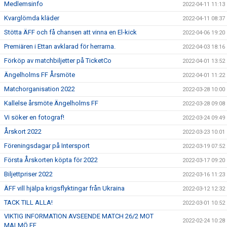
Medlemsinfo
2022-04-11 11:13
Kvarglömda kläder
2022-04-11 08:37
Stötta ÄFF och få chansen att vinna en El-kick
2022-04-06 19:20
Premiären i Ettan avklarad för herrarna.
2022-04-03 18:16
Förköp av matchbiljetter på TicketCo
2022-04-01 13:52
Ängelholms FF Årsmöte
2022-04-01 11:22
Matchorganisation 2022
2022-03-28 10:00
Kallelse årsmöte Ängelholms FF
2022-03-28 09:08
Vi söker en fotograf!
2022-03-24 09:49
Årskort 2022
2022-03-23 10:01
Föreningsdagar på Intersport
2022-03-19 07:52
Första Årskorten köpta för 2022
2022-03-17 09:20
Biljettpriser 2022
2022-03-16 11:23
ÄFF vill hjälpa krigsflyktingar från Ukraina
2022-03-12 12:32
TACK TILL ALLA!
2022-03-01 10:52
VIKTIG INFORMATION AVSEENDE MATCH 26/2 MOT
2022-02-24 10:28
MALMÖ FF