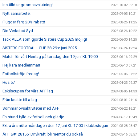
Inställd ungdomsavslutning!
2025-10-02 09:18
Nytt samarbete!
2025-09-03 10:21
Flügger färg 20% rabatt!
2025-08-26 11:25
Din Verkstad Syd.
2025-08-26 10:22
Tack ALLA som gjorde Sisters Cup 2025 möjlig!
2025-06-30 14:25
SISTERS FOOTBALL CUP 28-29:e juni 2025
2025-06-24 12:24
Match för vårt Herrlag på torsdag den 19 juni KL 19:00
2025-06-16 09:29
Hej kära medlemmar!
2025-06-13 07:21
Fotbollströje fredag!
2025-05-06 07:22
Hus 57
2025-04-23 09:37
Eskilscupen för våra ÄFF lag
2024-08-05 14:33
Från knatte till a-lag
2024-08-01 21:16
Sommarlovsaktiviteter med ÄFF
2024-06-22 16:21
En stund fylld av fotboll och glädje
2024-06-17 15:49
Extra årsmöte måndagen den 17 juni KL 17:00 i klubbstugan
2024-05-28 08:47
ÄFF &#128155; Drivkraft, bli mentor du också
2024-05-16 08:57