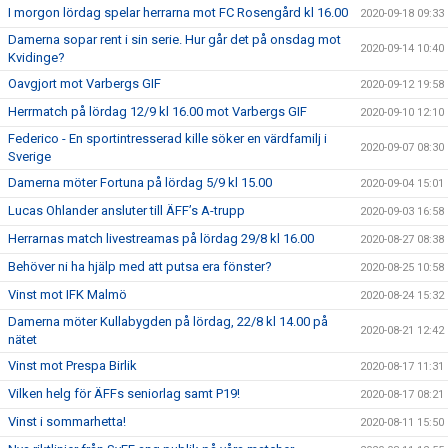
I morgon lördag spelar herrarna mot FC Rosengård kl 16.00
2020-09-18 09:33
Damerna sopar rent i sin serie. Hur går det på onsdag mot
2020-09-14 10:40
Kvidinge?
Oavgjort mot Varbergs GIF
2020-09-12 19:58
Herrmatch på lördag 12/9 kl 16.00 mot Varbergs GIF
2020-09-10 12:10
Federico - En sportintresserad kille söker en värdfamilj i
2020-09-07 08:30
Sverige
Damerna möter Fortuna på lördag 5/9 kl 15.00
2020-09-04 15:01
Lucas Ohlander ansluter till ÄFF’s A-trupp
2020-09-03 16:58
Herrarnas match livestreamas på lördag 29/8 kl 16.00
2020-08-27 08:38
Behöver ni ha hjälp med att putsa era fönster?
2020-08-25 10:58
Vinst mot IFK Malmö
2020-08-24 15:32
Damerna möter Kullabygden på lördag, 22/8 kl 14.00 på
2020-08-21 12:42
nätet
Vinst mot Prespa Birlik
2020-08-17 11:31
Vilken helg för ÄFFs seniorlag samt P19!
2020-08-17 08:21
Vinst i sommarhetta!
2020-08-11 15:50