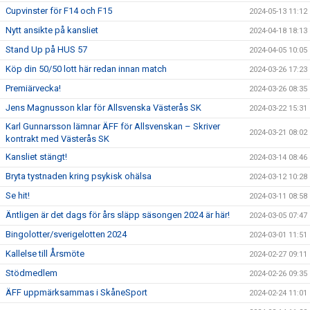
Cupvinster för F14 och F15
2024-05-13 11:12
Nytt ansikte på kansliet
2024-04-18 18:13
Stand Up på HUS 57
2024-04-05 10:05
Köp din 50/50 lott här redan innan match
2024-03-26 17:23
Premiärvecka!
2024-03-26 08:35
Jens Magnusson klar för Allsvenska Västerås SK
2024-03-22 15:31
Karl Gunnarsson lämnar ÄFF för Allsvenskan – Skriver
2024-03-21 08:02
kontrakt med Västerås SK
Kansliet stängt!
2024-03-14 08:46
Bryta tystnaden kring psykisk ohälsa
2024-03-12 10:28
Se hit!
2024-03-11 08:58
Äntligen är det dags för års släpp säsongen 2024 är här!
2024-03-05 07:47
Bingolotter/sverigelotten 2024
2024-03-01 11:51
Kallelse till Årsmöte
2024-02-27 09:11
Stödmedlem
2024-02-26 09:35
ÄFF uppmärksammas i SkåneSport
2024-02-24 11:01