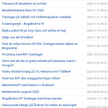
Tränarna till akademin är nu klart
2022-12-16 08:59
Akademitränare klara för 2023
2022-11-22 08:45
Träningar på Valhall och Fridhemsparken inställda
2022-11-21 11:34
Föreningsnytt - Ängelholms FF
2022-11-16 09:31
Mjuka paket till jul, köp Gutz och stötta ert lag!
2022-11-14 10:29
Hjälp oss att bli bättre!
2022-11-08 10:37
Över en miljon kronor till SSK, Sveriges bästa säljare av
2022-11-02 15:20
Bingolotter
Provträna med ÄFF Damlaget
2022-10-24 09:03
Glöm inte att det är gratis inträde på herrarnas match i
2022-10-21 09:27
morgon!
Gratis inträde lördag 22/10, Herrarna mot Tvååker!
2022-10-15 09:03
Visst har ÄFF den snyggaste tröjan i Ettan!
2022-10-05 09:29
Nätverksträff med Eleanor o Andreas!
2022-09-30 10:43
Medlemsinfo augusti 2022
2022-08-05 08:29
Ängelholms FF förlänger med Roar Hansen
2022-07-19 11:08
Halva priset (drygt) på Årskort för resten av säsongen
2022-07-18 14:46