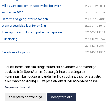
Vill du vara med om en upplevelse för livet?
2020-01-27 08:41
Akademin 2020
2020-01-21 07:31
Damerna på gång inför säsongen!
2020-01-15 20:36
Björn Westerblad klar för ett år till
2020-01-15 10:46
Träningarna är i full gång på Fridhemsparken
2020-01-14 11:17
Julhälsning!
2019-12-20 07:42
2019-12-18 08:54
3:e advent=3 stjärnor
2019-12-15 15:16
Ny klubbchef tillsatt.
2019-12-12 11:59
Wilma Törnqvist klar för ÄFF
2019-12-09 11:53
För att hemsidan ska fungera korrekt använder vi nödvändiga
cookies från SportAdmin. Dessa går inte att stänga av.
Klubbchefen slutar i ÄFF
2019-12-02 09:58
Föreningen kan också använda frivilliga cookies, t.ex. för statistik
2019-11-26 09:44
eller marknadsföring. Du väljer själv om du vill acceptera dessa.
Sista veckan för akademin innan vinteruppehåll
2019-11-25 08:34
Anpassa dina val
Ge bort en sportig dröm!
2019-11-22 09:50
Acceptera nödvändiga
Acceptera alla
Vinnarna på ungdomsavslutningens tipspromenad
2019-11-22 07:43
Köp din Bingolott av vårt P13 lag
2019-11-15 09:16