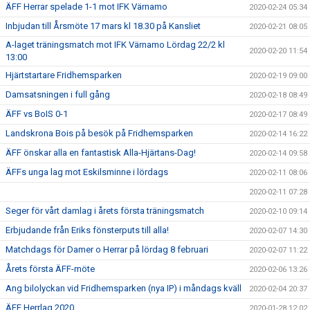
ÄFF Herrar spelade 1-1 mot IFK Värnamo
2020-02-24 05:34
Inbjudan till Årsmöte 17 mars kl 18.30 på Kansliet
2020-02-21 08:05
A-laget träningsmatch mot IFK Värnamo Lördag 22/2 kl
2020-02-20 11:54
13:00
Hjärtstartare Fridhemsparken
2020-02-19 09:00
Damsatsningen i full gång
2020-02-18 08:49
ÄFF vs BoIS 0-1
2020-02-17 08:49
Landskrona Bois på besök på Fridhemsparken
2020-02-14 16:22
ÄFF önskar alla en fantastisk Alla-Hjärtans-Dag!
2020-02-14 09:58
ÄFFs unga lag mot Eskilsminne i lördags
2020-02-11 08:06
2020-02-11 07:28
Seger för vårt damlag i årets första träningsmatch
2020-02-10 09:14
Erbjudande från Eriks fönsterputs till alla!
2020-02-07 14:30
Matchdags för Damer o Herrar på lördag 8 februari
2020-02-07 11:22
Årets första ÄFF-möte
2020-02-06 13:26
Ang bilolyckan vid Fridhemsparken (nya IP) i måndags kväll
2020-02-04 20:37
ÄFF Herrlag 2020
2020-01-28 12:02