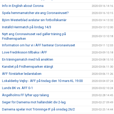
Info in English about Corona
2020-03-16 14:16
Spela hemmamatcher ute ang Coronaviruset?
2020-03-16 10:15
Björn Westerblad avslutar sin fotbollskarriär
2020-03-14 13:32
Inställd Herrmatch på lördag 14/3
2020-03-13 12:00
Nytt ang Coronaviruset vad gäller träning på
2020-03-13 10:18
Fridhemsparken
Information om hur vi i ÄFF hanterar Coronaviruset
2020-03-11 12:03
Love Fredriksson tillbaka i ÄFF
2020-03-09 15:18
En träningsmatch med två ansikten
2020-03-08 15:10
Kansliet på Fridhemsparken stängt
2020-03-06 11:30
ÄFF förstärker ledarstaben
2020-03-06 11:26
Lokalderby Vejby - ÄFF på tisdag den 10 mars KL 19.00
2020-03-04 07:24
Lunds BK vs. ÄFF 0-1
2020-03-02 10:24
Ängelholms FF lyfter upp talang
2020-02-28 14:45
Seger för Damerna mot halländskt div 2-lag
2020-02-27 09:49
Damerna spelar mot Trönninge IF på onsdag 26/2
2020-02-25 14:44