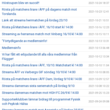
Höstcupen blev en succé!!
2021-10-24 18:37
Rösta på matchens lirare i ÄFF på dagens match mot
2021-10-23 12:41
Torslanda.
Länk att streama herrmatchen på lördag 23/10
2021-10-21 10:51
Rösta på Matchens lirare i ÄFF, 16/10 start kl 14.00
2021-10-16 12:23
Streaming av herrarnas match mot Vinberg 16/10 kl 14.00
2021-10-15 10:11
”Förtydligande av medlemsinfo!
2021-10-13 13:31
Medlemsinfo
2021-10-13 06:48
Vi har fått ett erbjudande till alla våra medlemmar från
2021-10-12 13:34
Flügger!
Rösta på matchens lirare i ÄFF, 10/10. Matchstart kl 14.00
2021-10-10 11:04
Streama ÄFF vs Varbergs GIF söndag 10/10 kl 14:00
2021-10-10 08:05
Rösta på matchens lirare i ÄFF Dam, lördag 9/10 kl 14.00
2021-10-09 12:57
Streama damernas sista seriematch på lördag 9/10
2021-10-08 10:22
Streama damernas matchen mot HGH FC 26/9 kl 14.00
2021-09-25 15:23
Supporterklubben lämnar bidrag till programmet Fysisk
2021-09-24 09:08
och Psykisk Hälsa
Streama herrarnas match mot Assyriska på lördag 25/9 kl