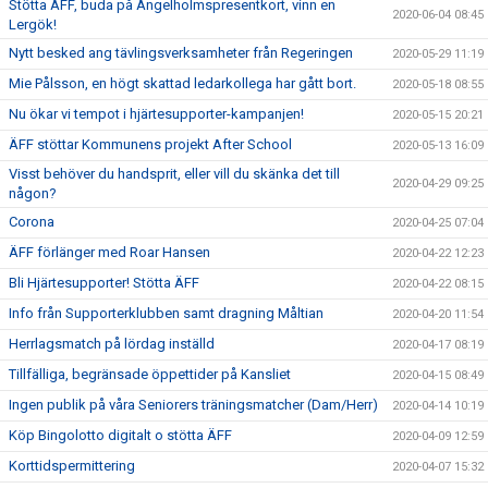
Stötta ÄFF, buda på Ängelholmspresentkort, vinn en
2020-06-04 08:45
Lergök!
Nytt besked ang tävlingsverksamheter från Regeringen
2020-05-29 11:19
Mie Pålsson, en högt skattad ledarkollega har gått bort.
2020-05-18 08:55
Nu ökar vi tempot i hjärtesupporter-kampanjen!
2020-05-15 20:21
ÄFF stöttar Kommunens projekt After School
2020-05-13 16:09
Visst behöver du handsprit, eller vill du skänka det till
2020-04-29 09:25
någon?
Corona
2020-04-25 07:04
ÄFF förlänger med Roar Hansen
2020-04-22 12:23
Bli Hjärtesupporter! Stötta ÄFF
2020-04-22 08:15
Info från Supporterklubben samt dragning Måltian
2020-04-20 11:54
Herrlagsmatch på lördag inställd
2020-04-17 08:19
Tillfälliga, begränsade öppettider på Kansliet
2020-04-15 08:49
Ingen publik på våra Seniorers träningsmatcher (Dam/Herr)
2020-04-14 10:19
Köp Bingolotto digitalt o stötta ÄFF
2020-04-09 12:59
Korttidspermittering
2020-04-07 15:32