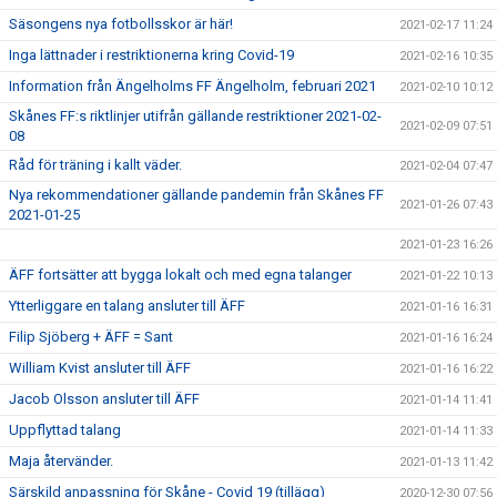
Säsongens nya fotbollsskor är här!
2021-02-17 11:24
Inga lättnader i restriktionerna kring Covid-19
2021-02-16 10:35
Information från Ängelholms FF Ängelholm, februari 2021
2021-02-10 10:12
Skånes FF:s riktlinjer utifrån gällande restriktioner 2021-02-
2021-02-09 07:51
08
Råd för träning i kallt väder.
2021-02-04 07:47
Nya rekommendationer gällande pandemin från Skånes FF
2021-01-26 07:43
2021-01-25
2021-01-23 16:26
ÄFF fortsätter att bygga lokalt och med egna talanger
2021-01-22 10:13
Ytterliggare en talang ansluter till ÄFF
2021-01-16 16:31
Filip Sjöberg + ÄFF = Sant
2021-01-16 16:24
William Kvist ansluter till ÄFF
2021-01-16 16:22
Jacob Olsson ansluter till ÄFF
2021-01-14 11:41
Uppflyttad talang
2021-01-14 11:33
Maja återvänder.
2021-01-13 11:42
Särskild anpassning för Skåne - Covid 19 (tillägg)
2020-12-30 07:56