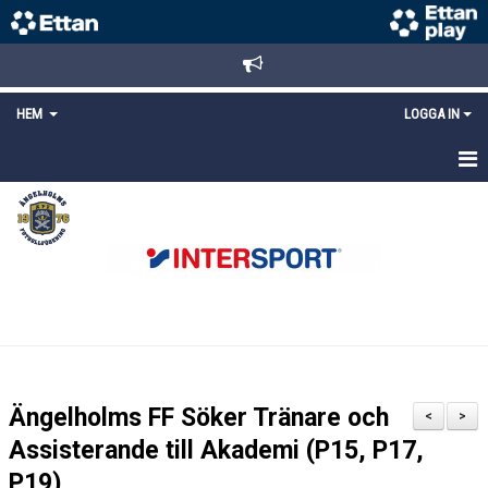
HEM
LOGGA IN
STARTSIDA
NYHETER
ANMÄLAN/REGISTRERING
POLICYS
FÖRKÖP BILJETTER
Ängelholms FF Söker Tränare och
<
>
LÄNKAR
Assisterande till Akademi (P15, P17,
P19)