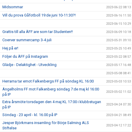
Midsommar
2023-06-22 08:13
Vill du prova Gåfotboll 19:de juni 10-11:30?!
2023-06-16 11:50
2023-06-15 10:29
Grattis till alla ÄFF:are som tar Studenten!!
2023-06-09 10:18
Coerver summercamp 3-4 juli
2023-05-31 09:10
Hej på er!
2023-05-25 10:49
Följer du ÄFF på Instagram
2023-05-22 08:57
Glädje - Delaktighet - Utveckling
2023-05-17 16:48
2023-05-08 08:41
Herrarna tar emot Falkenbergs FF på söndag KL 16:00
2023-05-03 10:53
Ängelholms FF mot Falkenberg söndag 7:de maj kl 16:00
2023-05-02 11:02
på IP
Extra årsmöte torsdagen den 4 maj KL 17:00 i klubbstugan
2023-04-24 07:30
på IP
Söndag - 23 april - kl. 16.00 på IP
2023-04-21 08:49
Jesper Björkmans insamling för Börje Salming ALS
2023-04-12 17:22
Stiftelse