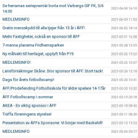
Se herrarnas seriepremiär borta mot Varbergs GIF FK, 5/6
2021-06-04 16:10
14.00
MEDLEMSINFO
2021-06-03 11:03
Gratis mensskydd till alla tjejer från 13 år i ÄFF!
2021-06-02 18:14
Melin Fastigheter, också en sponsor till ÄFF
2021-05-31 16:08
7-manna planerna Fridhemsparken
2021-05-28 15:59
Ny målvakt till herrlaget, upplyft från P19.
2021-05-26 19:52
MEDLEMSINFO!
2021-05-25 10:07
Länsförsäkringar Skåne. Stor sponsor till ÄFF. Stort tack!
2021-05-24 15:18
Dags för årets fotbollscamp!
2021-05-20 10:41
ÄFF/Prodefending Fotbollsskola för äldre spelare 14-17år
2021-05-20 10:32
ÄFF Fotbollscamp i sommar
2021-05-19 20:18
AKEA - En viktig sponsor i ÄFF
2021-05-18 08:40
Träffa föreningens styrelse!
2021-05-11 08:30
Presentation av ÄFFs Sponsorer. Vi börjar med Backahill!
2021-05-10 19:23
MEDLEMSINFO
2021-05-04 09:17