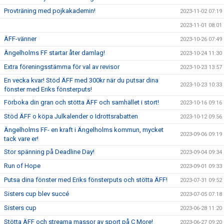
Provträning med pojkakademin!
2023-11-02 07:19
2023-11-01 08:01
ÄFF-vänner
2023-10-26 07:49
Ängelholms FF startar åter damlag!
2023-10-24 11:30
Extra föreningsstämma för val av revisor
2023-10-23 13:57
En vecka kvar! Stöd ÄFF med 300kr när du putsar dina
2023-10-23 10:33
fönster med Eriks fönsterputs!
Förboka din gran och stötta ÄFF och samhället i stort!
2023-10-16 09:16
Stöd ÄFF o köpa Julkalender o Idrottsrabatten
2023-10-12 09:56
Ängelholms FF- en kraft i Ängelholms kommun, mycket
2023-09-06 09:19
tack vare er!
Stor spänning på Deadline Day!
2023-09-04 09:34
Run of Hope
2023-09-01 09:33
Putsa dina fönster med Eriks fönsterputs och stötta ÄFF!
2023-07-31 09:52
Sisters cup blev succé
2023-07-05 07:18
Sisters cup
2023-06-28 11:20
Stötta ÄFF och streama massor av sport på C More!
2023-06-27 09:20