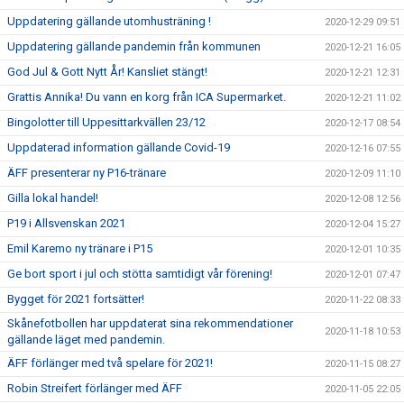
Uppdatering gällande utomhusträning !
2020-12-29 09:51
Uppdatering gällande pandemin från kommunen
2020-12-21 16:05
God Jul & Gott Nytt År! Kansliet stängt!
2020-12-21 12:31
Grattis Annika! Du vann en korg från ICA Supermarket.
2020-12-21 11:02
Bingolotter till Uppesittarkvällen 23/12
2020-12-17 08:54
Uppdaterad information gällande Covid-19
2020-12-16 07:55
ÄFF presenterar ny P16-tränare
2020-12-09 11:10
Gilla lokal handel!
2020-12-08 12:56
P19 i Allsvenskan 2021
2020-12-04 15:27
Emil Karemo ny tränare i P15
2020-12-01 10:35
Ge bort sport i jul och stötta samtidigt vår förening!
2020-12-01 07:47
Bygget för 2021 fortsätter!
2020-11-22 08:33
Skånefotbollen har uppdaterat sina rekommendationer
2020-11-18 10:53
gällande läget med pandemin.
ÄFF förlänger med två spelare för 2021!
2020-11-15 08:27
Robin Streifert förlänger med ÄFF
2020-11-05 22:05