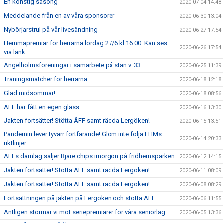
En konstig säsong
2020-07-04 14:48
Meddelande från en av våra sponsorer
2020-06-30 13:04
Nybörjarstrul på vår livesändning
2020-06-27 17:54
Hemmapremiär för herrarna lördag 27/6 kl 16.00. Kan ses
2020-06-26 17:54
via länk
Ängelholmsföreningar i samarbete på stan v. 33
2020-06-25 11:39
Träningsmatcher för herrarna
2020-06-18 12:18
Glad midsommar!
2020-06-18 08:56
ÄFF har fått en egen glass.
2020-06-16 13:30
Jakten fortsätter! Stötta ÄFF samt rädda Lergöken!
2020-06-15 13:51
Pandemin lever tyvärr fortfarande! Glöm inte följa FHMs
2020-06-14 20:33
riktlinjer.
ÄFFs damlag säljer Bjäre chips imorgon på fridhemsparken
2020-06-12 14:15
Jakten fortsätter! Stötta ÄFF samt rädda Lergöken!
2020-06-11 08:09
Jakten fortsätter! Stötta ÄFF samt rädda Lergöken!
2020-06-08 08:29
Fortsättningen på jakten på Lergöken och stötta ÄFF
2020-06-06 11:55
Äntligen stormar vi mot seriepremiärer för våra seniorlag
2020-06-05 13:36