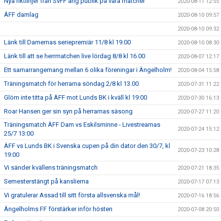
Nya riktlinjer från SvFF ang publik på våra matcher
2020-08-11 12:55
ÄFF damlag
2020-08-10 09:57
2020-08-10 09:32
Länk till Damernas seriepremiär 11/8 kl 19.00
2020-08-10 08:30
Länk till att se herrmatchen live lördag 8/8 kl 16.00
2020-08-07 12:17
Ett samarrangemang mellan 6 olika föreningar i Ängelholm!
2020-08-04 15:58
Träningsmatch för herrarna söndag 2/8 kl 13.00
2020-07-31 11:22
Glöm inte titta på ÄFF mot Lunds BK i kväll kl 19:00
2020-07-30 16:13
Roar Hansen ger sin syn på herrarnas säsong
2020-07-27 11:20
Träningsmatch ÄFF Dam vs Eskilsminne - Livestreamas
2020-07-24 15:12
25/7 13:00
ÄFF vs Lunds BK i Svenska cupen på din dator den 30/7, kl
2020-07-23 10:28
19:00
Vi sänder kvällens träningsmatch
2020-07-21 18:35
Semesterstängt på kanslierna
2020-07-17 07:13
Vi gratulerar Assad till sitt första allsvenska mål!
2020-07-16 18:56
Ängelholms FF förstärker inför hösten
2020-07-08 20:50