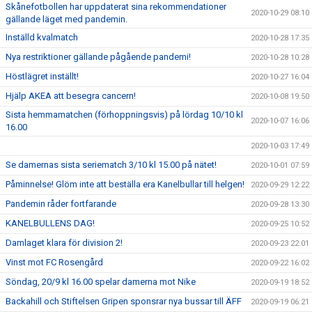
Skånefotbollen har uppdaterat sina rekommendationer
2020-10-29 08:10
gällande läget med pandemin.
Inställd kvalmatch
2020-10-28 17:35
Nya restriktioner gällande pågående pandemi!
2020-10-28 10:28
Höstlägret inställt!
2020-10-27 16:04
Hjälp AKEA att besegra cancern!
2020-10-08 19:50
Sista hemmamatchen (förhoppningsvis) på lördag 10/10 kl
2020-10-07 16:06
16.00
2020-10-03 17:49
Se damernas sista seriematch 3/10 kl 15.00 på nätet!
2020-10-01 07:59
Påminnelse! Glöm inte att beställa era Kanelbullar till helgen!
2020-09-29 12:22
Pandemin råder fortfarande
2020-09-28 13:30
KANELBULLENS DAG!
2020-09-25 10:52
Damlaget klara för division 2!
2020-09-23 22:01
Vinst mot FC Rosengård
2020-09-22 16:02
Söndag, 20/9 kl 16.00 spelar damerna mot Nike
2020-09-19 18:52
Backahill och Stiftelsen Gripen sponsrar nya bussar till ÄFF
2020-09-19 06:21