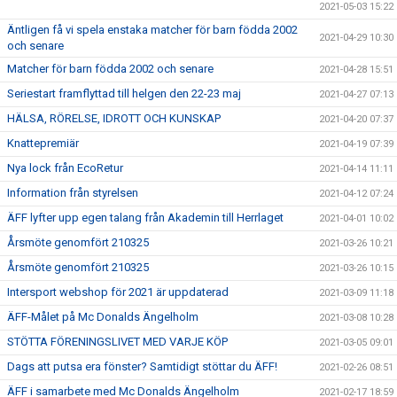
2021-05-03 15:22
Äntligen få vi spela enstaka matcher för barn födda 2002
2021-04-29 10:30
och senare
Matcher för barn födda 2002 och senare
2021-04-28 15:51
Seriestart framflyttad till helgen den 22-23 maj
2021-04-27 07:13
HÄLSA, RÖRELSE, IDROTT OCH KUNSKAP
2021-04-20 07:37
Knattepremiär
2021-04-19 07:39
Nya lock från EcoRetur
2021-04-14 11:11
Information från styrelsen
2021-04-12 07:24
ÄFF lyfter upp egen talang från Akademin till Herrlaget
2021-04-01 10:02
Årsmöte genomfört 210325
2021-03-26 10:21
Årsmöte genomfört 210325
2021-03-26 10:15
Intersport webshop för 2021 är uppdaterad
2021-03-09 11:18
ÄFF-Målet på Mc Donalds Ängelholm
2021-03-08 10:28
STÖTTA FÖRENINGSLIVET MED VARJE KÖP
2021-03-05 09:01
Dags att putsa era fönster? Samtidigt stöttar du ÄFF!
2021-02-26 08:51
ÄFF i samarbete med Mc Donalds Ängelholm
2021-02-17 18:59