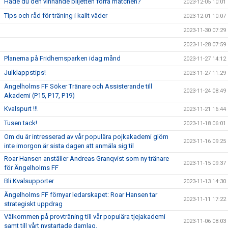
Hade du den vinnande biljetten förra matchen?
2023-12-05 10:01
Tips och råd för träning i kallt väder
2023-12-01 10:07
2023-11-30 07:29
2023-11-28 07:59
Planerna på Fridhemsparken idag månd
2023-11-27 14:12
Julklappstips!
2023-11-27 11:29
Ängelholms FF Söker Tränare och Assisterande till
2023-11-24 08:49
Akademi (P15, P17, P19)
Kvalspurt !!!
2023-11-21 16:44
Tusen tack!
2023-11-18 06:01
Om du är intresserad av vår populära pojkakademi glöm
2023-11-16 09:25
inte imorgon är sista dagen att anmäla sig til
Roar Hansen anställer Andreas Granqvist som ny tränare
2023-11-15 09:37
för Ängelholms FF
Bli Kvalsupporter
2023-11-13 14:30
Ängelholms FF förnyar ledarskapet: Roar Hansen tar
2023-11-11 17:22
strategiskt uppdrag
Välkommen på provträning till vår populära tjejakademi
2023-11-06 08:03
samt till vårt nystartade damlag.