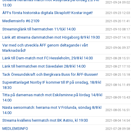
2021-09-24 09:02
13.00
ÄFFs första historiska digitala Skraplott! Kostar inget!
2021-09-23 12:03
Medlemsinfo #6 2109
2021-09-20 11:41
Streaminglänk till herrmatchen 11/9,kl 14.00
2021-09-10 08:17
Länk att streama dammatchen mot Högaborg 8/9 kl 19.00
2021-09-07 14:15
Var med och utveckla ÄFF genom deltagande i vårt
2021-09-06 09:37
Marknadsråd!
Länk till Dam-match mot FC Hessleholm, 29/8 kl 14.00
2021-08-28 15:51
Länk till herrmatchen mot Sävedalen 28/8 kl 14.00
2021-08-27 17:10
Tack Öresundskraft och Bergkvara Buss för ÄFF-Bussen!
2021-08-25 15:18
Superettanlaget Norrby IF kommer till IP på onsdag, 18/8 kl
2021-08-16 11:49
18:30
Titta på damernas match mot Eskilsminne på lördag 14/8 kl
2021-08-09 15:43
14.00
Nästa seniormatch: herrarna mot V Frölunda, söndag 8/8 kl
2021-08-05 16:51
14.00
Streama kvällens herrmatch mot BK Astrio, kl 19:00
2021-08-04 14:54
MEDLEMSINFO
2021-07-28 09:58