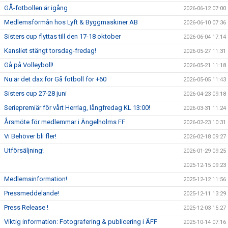
GÅ-fotbollen är igång
2026-06-12 07:00
Medlemsförmån hos Lyft & Byggmaskiner AB
2026-06-10 07:36
Sisters cup flyttas till den 17-18 oktober
2026-06-04 17:14
Kansliet stängt torsdag-fredag!
2026-05-27 11:31
Gå på Volleyboll!
2026-05-21 11:18
Nu är det dax för Gå fotboll för +60
2026-05-05 11:43
Sisters cup 27-28 juni
2026-04-23 09:18
Seriepremiär för vårt Herrlag, långfredag KL 13:00!
2026-03-31 11:24
Årsmöte för medlemmar i Ängelholms FF
2026-02-23 10:31
Vi Behöver bli fler!
2026-02-18 09:27
Utförsäljning!
2026-01-29 09:25
2025-12-15 09:23
Medlemsinformation!
2025-12-12 11:56
Pressmeddelande!
2025-12-11 13:29
Press Release !
2025-12-03 15:27
Viktig information: Fotografering & publicering i ÄFF
2025-10-14 07:16