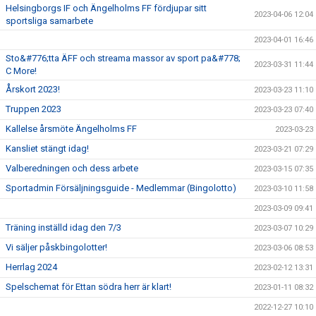
Helsingborgs IF och Ängelholms FF fördjupar sitt
2023-04-06 12:04
sportsliga samarbete
2023-04-01 16:46
Sto&#776;tta ÄFF och streama massor av sport pa&#778;
2023-03-31 11:44
C More!
Årskort 2023!
2023-03-23 11:10
Truppen 2023
2023-03-23 07:40
Kallelse årsmöte Ängelholms FF
2023-03-23
Kansliet stängt idag!
2023-03-21 07:29
Valberedningen och dess arbete
2023-03-15 07:35
Sportadmin Försäljningsguide - Medlemmar (Bingolotto)
2023-03-10 11:58
2023-03-09 09:41
Träning inställd idag den 7/3
2023-03-07 10:29
Vi säljer påskbingolotter!
2023-03-06 08:53
Herrlag 2024
2023-02-12 13:31
Spelschemat för Ettan södra herr är klart!
2023-01-11 08:32
2022-12-27 10:10