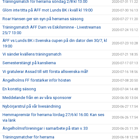
Träningsmatch för herrarna söndag 2/8 kl 13.00
2020-07-31 11:22
Glöm inte titta på ÄFF mot Lunds BK i kväll kl 19:00
2020-07-30 16:13
Roar Hansen ger sin syn på herrarnas säsong
2020-07-27 11:20
Träningsmatch ÄFF Dam vs Eskilsminne - Livestreamas
2020-07-24 15:12
25/7 13:00
ÄFF vs Lunds BK i Svenska cupen på din dator den 30/7, kl
2020-07-23 10:28
19:00
Vi sänder kvällens träningsmatch
2020-07-21 18:35
Semesterstängt på kanslierna
2020-07-17 07:13
Vi gratulerar Assad till sitt första allsvenska mål!
2020-07-16 18:56
Ängelholms FF förstärker inför hösten
2020-07-08 20:50
En konstig säsong
2020-07-04 14:48
Meddelande från en av våra sponsorer
2020-06-30 13:04
Nybörjarstrul på vår livesändning
2020-06-27 17:54
Hemmapremiär för herrarna lördag 27/6 kl 16.00. Kan ses
2020-06-26 17:54
via länk
Ängelholmsföreningar i samarbete på stan v. 33
2020-06-25 11:39
Träningsmatcher för herrarna
2020-06-18 12:18