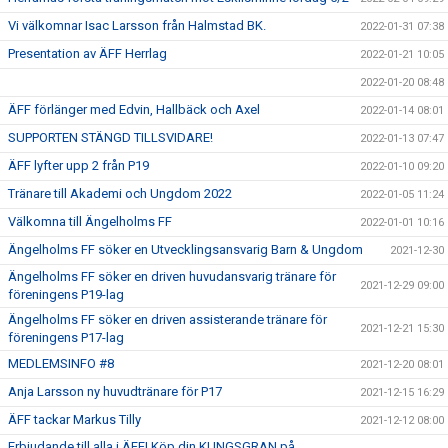
Vi välkomnar Isac Larsson från Halmstad BK.
2022-01-31 07:38
Presentation av ÄFF Herrlag
2022-01-21 10:05
2022-01-20 08:48
ÄFF förlänger med Edvin, Hallbäck och Axel
2022-01-14 08:01
SUPPORTEN STÄNGD TILLSVIDARE!
2022-01-13 07:47
ÄFF lyfter upp 2 från P19
2022-01-10 09:20
Tränare till Akademi och Ungdom 2022
2022-01-05 11:24
Välkomna till Ängelholms FF
2022-01-01 10:16
Ängelholms FF söker en Utvecklingsansvarig Barn & Ungdom
2021-12-30
Ängelholms FF söker en driven huvudansvarig tränare för
2021-12-29 09:00
föreningens P19-lag
Ängelholms FF söker en driven assisterande tränare för
2021-12-21 15:30
föreningens P17-lag
MEDLEMSINFO #8
2021-12-20 08:01
Anja Larsson ny huvudtränare för P17
2021-12-15 16:29
ÄFF tackar Markus Tilly
2021-12-12 08:00
Erbjudande till alla i ÄFF! Köp din KUNGSGRAN på