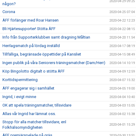
2020-04-29 09:25
någon?
Corona
2020-04-25 07:04
ÄFF förlänger med Roar Hansen
2020-04-22 12:23
Bli Hjärtesupporter! Stötta ÄFF
2020-04-22 08:15
Info från Supporterklubben samt dragning Måltian
2020-04-20 11:54
Herrlagsmatch på lördag inställd
2020-04-17 08:19
Tillfälliga, begränsade öppettider på Kansliet
2020-04-15 08:49
Ingen publik på våra Seniorers träningsmatcher (Dam/Herr)
2020-04-14 10:19
Köp Bingolotto digitalt o stötta ÄFF
2020-04-09 12:59
Korttidspermittering
2020-04-07 15:32
ÄFF engagerar sig i samhället
2020-04-05 19:00
Ingrid, i evigt minne
2020-04-04 10:40
OK att spela träningsmatcher, tillsvidare
2020-04-03 15:05
Allas vår Ingrid har lämnat oss.
2020-04-02 15:38
Stopp för alla matcher tillsvidare, enl
2020-04-01 15:29
Folkhälsomyndigheten
ÄFF premiärspelade på gräs
2020-03-30 13:51