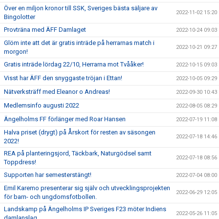
Över en miljon kronor till SSK, Sveriges bästa säljare av
2022-11-02 15:20
Bingolotter
Provträna med ÄFF Damlaget
2022-10-24 09:03
Glöm inte att det är gratis inträde på herrarnas match i
2022-10-21 09:27
morgon!
Gratis inträde lördag 22/10, Herrarna mot Tvååker!
2022-10-15 09:03
Visst har ÄFF den snyggaste tröjan i Ettan!
2022-10-05 09:29
Nätverksträff med Eleanor o Andreas!
2022-09-30 10:43
Medlemsinfo augusti 2022
2022-08-05 08:29
Ängelholms FF förlänger med Roar Hansen
2022-07-19 11:08
Halva priset (drygt) på Årskort för resten av säsongen
2022-07-18 14:46
2022!
REA på planteringsjord, Täckbark, Naturgödsel samt
2022-07-18 08:56
Toppdress!
Supporten har semesterstängt!
2022-07-04 08:00
Emil Karemo presenterar sig själv och utvecklingsprojekten
2022-06-29 12:05
för barn- och ungdomsfotbollen.
Landskamp på Ängelholms IP Sveriges F23 möter Indiens
2022-05-26 11:05
damlanslag