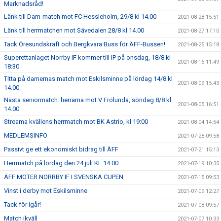
Marknadsråd!
Länk till Dam-match mot FC Hessleholm, 29/8 kl 14.00
2021-08-28 15:51
Länk till herrmatchen mot Sävedalen 28/8 kl 14.00
2021-08-27 17:10
Tack Öresundskraft och Bergkvara Buss för ÄFF-Bussen!
2021-08-25 15:18
Superettanlaget Norrby IF kommer till IP på onsdag, 18/8 kl
2021-08-16 11:49
18:30
Titta på damernas match mot Eskilsminne på lördag 14/8 kl
2021-08-09 15:43
14.00
Nästa seniormatch: herrarna mot V Frölunda, söndag 8/8 kl
2021-08-05 16:51
14.00
Streama kvällens herrmatch mot BK Astrio, kl 19:00
2021-08-04 14:54
MEDLEMSINFO
2021-07-28 09:58
Passivt ge ett ekonomiskt bidrag till ÄFF
2021-07-21 15:13
Herrmatch på lördag den 24 juli KL 14:00
2021-07-19 10:35
ÄFF MÖTER NORRBY IF I SVENSKA CUPEN
2021-07-15 09:53
Vinst i derby mot Eskilsminne
2021-07-09 12:27
Tack för igår!
2021-07-08 09:57
Match ikväll
2021-07-07 10:33