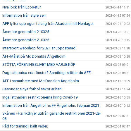
Nya lock från EcoRetur
2021-04-14 11:11
Information från styrelsen
2021-04-12 07:24
ÄFF lyfter upp egen talang från Akademin till Herrlaget
2021-04-01 10:02
Årsmöte genomfört 210325
2021-03-26 10:21
Årsmöte genomfört 210325
2021-03-26 10:15
Intersport webshop för 2021 är uppdaterad
2021-03-09 11:18
ÄFF-Målet på Mc Donalds Ängelholm
2021-03-08 10:28
STÖTTA FÖRENINGSLIVET MED VARJE KÖP
2021-03-05 09:01
Dags att putsa era fönster? Samtidigt stöttar du ÄFF!
2021-02-26 08:51
ÄFF i samarbete med Mc Donalds Ängelholm
2021-02-17 18:59
Säsongens nya fotbollsskor är här!
2021-02-17 11:24
Inga lättnader i restriktionerna kring Covid-19
2021-02-16 10:35
Information från Ängelholms FF Ängelholm, februari 2021
2021-02-10 10:12
Skånes FF:s riktlinjer utifrån gällande restriktioner 2021-02-
2021-02-09 07:51
08
Råd för träning i kallt väder.
2021-02-04 07:47