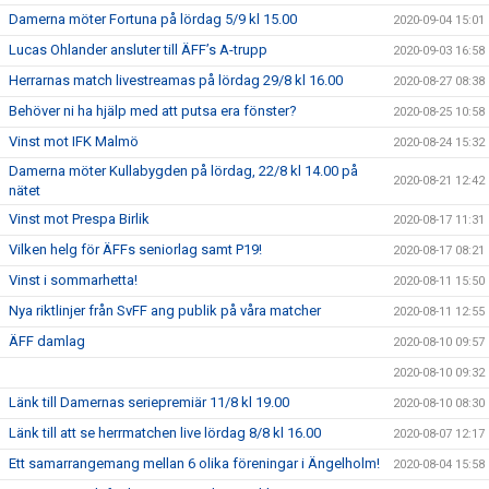
Damerna möter Fortuna på lördag 5/9 kl 15.00
2020-09-04 15:01
Lucas Ohlander ansluter till ÄFF’s A-trupp
2020-09-03 16:58
Herrarnas match livestreamas på lördag 29/8 kl 16.00
2020-08-27 08:38
Behöver ni ha hjälp med att putsa era fönster?
2020-08-25 10:58
Vinst mot IFK Malmö
2020-08-24 15:32
Damerna möter Kullabygden på lördag, 22/8 kl 14.00 på
2020-08-21 12:42
nätet
Vinst mot Prespa Birlik
2020-08-17 11:31
Vilken helg för ÄFFs seniorlag samt P19!
2020-08-17 08:21
Vinst i sommarhetta!
2020-08-11 15:50
Nya riktlinjer från SvFF ang publik på våra matcher
2020-08-11 12:55
ÄFF damlag
2020-08-10 09:57
2020-08-10 09:32
Länk till Damernas seriepremiär 11/8 kl 19.00
2020-08-10 08:30
Länk till att se herrmatchen live lördag 8/8 kl 16.00
2020-08-07 12:17
Ett samarrangemang mellan 6 olika föreningar i Ängelholm!
2020-08-04 15:58