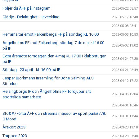
Följer du ÄFF på Instagram
2023-05-22 08:57
Glädje - Delaktighet - Utveckling
2023-05-17 16:48
2023-05-08 08:41
Herrarna tar emot Falkenbergs FF på söndag KL 16:00
2023-05-03 10:53
Ängelholms FF mot Falkenberg söndag 7:de maj kl 16:00
2023-05-02 11:02
på IP
Extra årsmöte torsdagen den 4 maj KL 17:00 i klubbstugan
2023-04-24 07:30
på IP
Söndag - 23 april - kl. 16.00 på IP
2023-04-21 08:49
Jesper Björkmans insamling för Börje Salming ALS
2023-04-12 17:22
Stiftelse
Helsingborgs IF och Ängelholms FF fördjupar sitt
2023-04-06 12:04
sportsliga samarbete
2023-04-01 16:46
Sto&#776;tta ÄFF och streama massor av sport pa&#778;
2023-03-31 11:44
C More!
Årskort 2023!
2023-03-23 11:10
Truppen 2023
2023-03-23 07:40