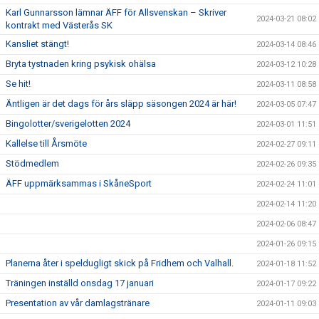
Karl Gunnarsson lämnar ÄFF för Allsvenskan – Skriver
2024-03-21 08:02
kontrakt med Västerås SK
Kansliet stängt!
2024-03-14 08:46
Bryta tystnaden kring psykisk ohälsa
2024-03-12 10:28
Se hit!
2024-03-11 08:58
Äntligen är det dags för års släpp säsongen 2024 är här!
2024-03-05 07:47
Bingolotter/sverigelotten 2024
2024-03-01 11:51
Kallelse till Årsmöte
2024-02-27 09:11
Stödmedlem
2024-02-26 09:35
ÄFF uppmärksammas i SkåneSport
2024-02-24 11:01
2024-02-14 11:20
2024-02-06 08:47
2024-01-26 09:15
Planerna åter i speldugligt skick på Fridhem och Valhall.
2024-01-18 11:52
Träningen inställd onsdag 17 januari
2024-01-17 09:22
Presentation av vår damlagstränare
2024-01-11 09:03