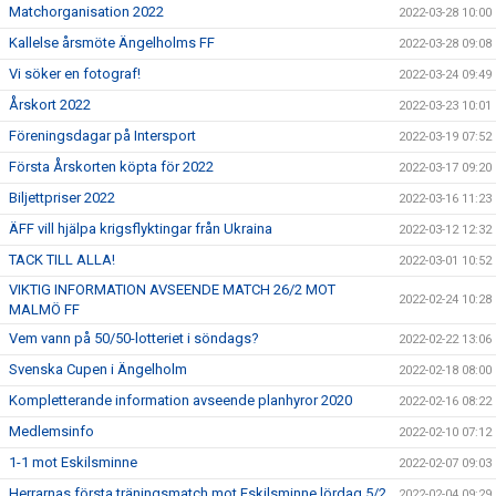
Matchorganisation 2022
2022-03-28 10:00
Kallelse årsmöte Ängelholms FF
2022-03-28 09:08
Vi söker en fotograf!
2022-03-24 09:49
Årskort 2022
2022-03-23 10:01
Föreningsdagar på Intersport
2022-03-19 07:52
Första Årskorten köpta för 2022
2022-03-17 09:20
Biljettpriser 2022
2022-03-16 11:23
ÄFF vill hjälpa krigsflyktingar från Ukraina
2022-03-12 12:32
TACK TILL ALLA!
2022-03-01 10:52
VIKTIG INFORMATION AVSEENDE MATCH 26/2 MOT
2022-02-24 10:28
MALMÖ FF
Vem vann på 50/50-lotteriet i söndags?
2022-02-22 13:06
Svenska Cupen i Ängelholm
2022-02-18 08:00
Kompletterande information avseende planhyror 2020
2022-02-16 08:22
Medlemsinfo
2022-02-10 07:12
1-1 mot Eskilsminne
2022-02-07 09:03
Herrarnas första träningsmatch mot Eskilsminne lördag 5/2
2022-02-04 09:29