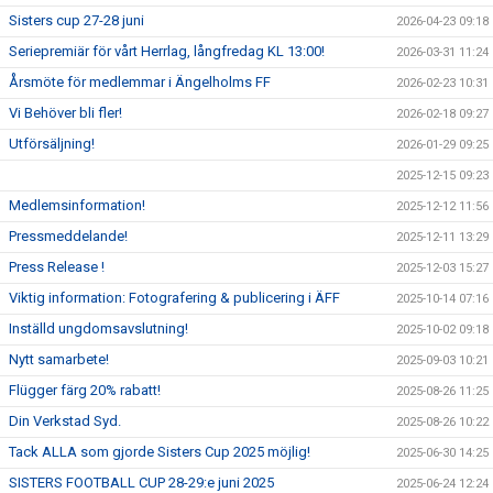
Sisters cup 27-28 juni
2026-04-23 09:18
Seriepremiär för vårt Herrlag, långfredag KL 13:00!
2026-03-31 11:24
Årsmöte för medlemmar i Ängelholms FF
2026-02-23 10:31
Vi Behöver bli fler!
2026-02-18 09:27
Utförsäljning!
2026-01-29 09:25
2025-12-15 09:23
Medlemsinformation!
2025-12-12 11:56
Pressmeddelande!
2025-12-11 13:29
Press Release !
2025-12-03 15:27
Viktig information: Fotografering & publicering i ÄFF
2025-10-14 07:16
Inställd ungdomsavslutning!
2025-10-02 09:18
Nytt samarbete!
2025-09-03 10:21
Flügger färg 20% rabatt!
2025-08-26 11:25
Din Verkstad Syd.
2025-08-26 10:22
Tack ALLA som gjorde Sisters Cup 2025 möjlig!
2025-06-30 14:25
SISTERS FOOTBALL CUP 28-29:e juni 2025
2025-06-24 12:24