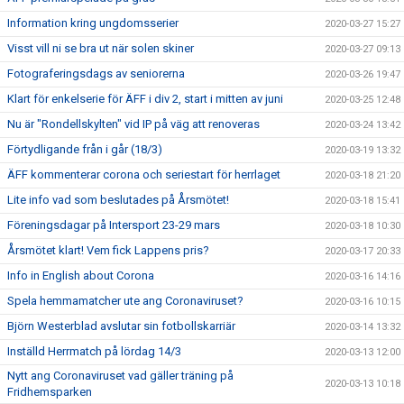
Information kring ungdomsserier
2020-03-27 15:27
Visst vill ni se bra ut när solen skiner
2020-03-27 09:13
Fotograferingsdags av seniorerna
2020-03-26 19:47
Klart för enkelserie för ÄFF i div 2, start i mitten av juni
2020-03-25 12:48
Nu är "Rondellskylten" vid IP på väg att renoveras
2020-03-24 13:42
Förtydligande från i går (18/3)
2020-03-19 13:32
ÄFF kommenterar corona och seriestart för herrlaget
2020-03-18 21:20
Lite info vad som beslutades på Årsmötet!
2020-03-18 15:41
Föreningsdagar på Intersport 23-29 mars
2020-03-18 10:30
Årsmötet klart! Vem fick Lappens pris?
2020-03-17 20:33
Info in English about Corona
2020-03-16 14:16
Spela hemmamatcher ute ang Coronaviruset?
2020-03-16 10:15
Björn Westerblad avslutar sin fotbollskarriär
2020-03-14 13:32
Inställd Herrmatch på lördag 14/3
2020-03-13 12:00
Nytt ang Coronaviruset vad gäller träning på
2020-03-13 10:18
Fridhemsparken