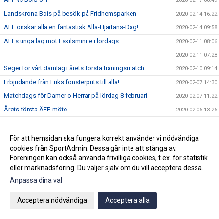
2020-02-17 08:49
Landskrona Bois på besök på Fridhemsparken
2020-02-14 16:22
ÄFF önskar alla en fantastisk Alla-Hjärtans-Dag!
2020-02-14 09:58
ÄFFs unga lag mot Eskilsminne i lördags
2020-02-11 08:06
2020-02-11 07:28
Seger för vårt damlag i årets första träningsmatch
2020-02-10 09:14
Erbjudande från Eriks fönsterputs till alla!
2020-02-07 14:30
Matchdags för Damer o Herrar på lördag 8 februari
2020-02-07 11:22
Årets första ÄFF-möte
2020-02-06 13:26
Ang bilolyckan vid Fridhemsparken (nya IP) i måndags kväll
2020-02-04 20:37
ÄFF Herrlag 2020
2020-01-28 12:02
För att hemsidan ska fungera korrekt använder vi nödvändiga
cookies från SportAdmin. Dessa går inte att stänga av.
Vill du vara med om en upplevelse för livet?
2020-01-27 08:41
Föreningen kan också använda frivilliga cookies, t.ex. för statistik
Akademin 2020
2020-01-21 07:31
eller marknadsföring. Du väljer själv om du vill acceptera dessa.
Damerna på gång inför säsongen!
2020-01-15 20:36
Anpassa dina val
Björn Westerblad klar för ett år till
2020-01-15 10:46
Acceptera nödvändiga
Acceptera alla
Träningarna är i full gång på Fridhemsparken
2020-01-14 11:17
Julhälsning!