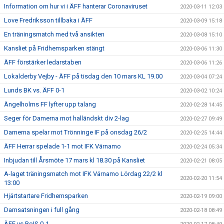
Information om hur vi i ÄFF hanterar Coronaviruset
2020-03-11 12:03
Love Fredriksson tillbaka i ÄFF
2020-03-09 15:18
En träningsmatch med två ansikten
2020-03-08 15:10
Kansliet på Fridhemsparken stängt
2020-03-06 11:30
ÄFF förstärker ledarstaben
2020-03-06 11:26
Lokalderby Vejby - ÄFF på tisdag den 10 mars KL 19.00
2020-03-04 07:24
Lunds BK vs. ÄFF 0-1
2020-03-02 10:24
Ängelholms FF lyfter upp talang
2020-02-28 14:45
Seger för Damerna mot halländskt div 2-lag
2020-02-27 09:49
Damerna spelar mot Trönninge IF på onsdag 26/2
2020-02-25 14:44
ÄFF Herrar spelade 1-1 mot IFK Värnamo
2020-02-24 05:34
Inbjudan till Årsmöte 17 mars kl 18.30 på Kansliet
2020-02-21 08:05
A-laget träningsmatch mot IFK Värnamo Lördag 22/2 kl
2020-02-20 11:54
13:00
Hjärtstartare Fridhemsparken
2020-02-19 09:00
Damsatsningen i full gång
2020-02-18 08:49
ÄFF vs BoIS 0-1