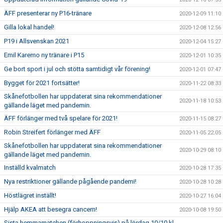
ÄFF presenterar ny P16-tränare
2020-12-09 11:10
Gilla lokal handel!
2020-12-08 12:56
P19 i Allsvenskan 2021
2020-12-04 15:27
Emil Karemo ny tränare i P15
2020-12-01 10:35
Ge bort sport i jul och stötta samtidigt vår förening!
2020-12-01 07:47
Bygget för 2021 fortsätter!
2020-11-22 08:33
Skånefotbollen har uppdaterat sina rekommendationer
2020-11-18 10:53
gällande läget med pandemin.
ÄFF förlänger med två spelare för 2021!
2020-11-15 08:27
Robin Streifert förlänger med ÄFF
2020-11-05 22:05
Skånefotbollen har uppdaterat sina rekommendationer
2020-10-29 08:10
gällande läget med pandemin.
Inställd kvalmatch
2020-10-28 17:35
Nya restriktioner gällande pågående pandemi!
2020-10-28 10:28
Höstlägret inställt!
2020-10-27 16:04
Hjälp AKEA att besegra cancern!
2020-10-08 19:50
Sista hemmamatchen (förhoppningsvis) på lördag 10/10 kl