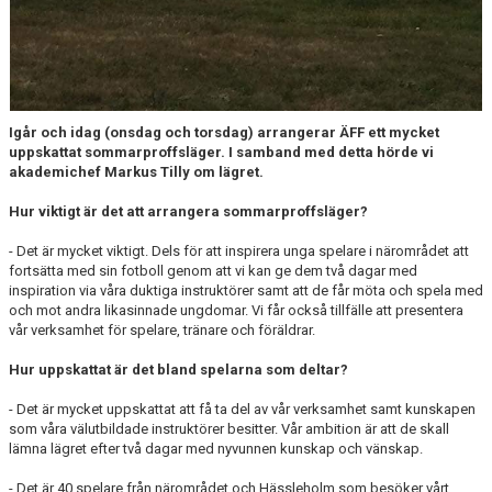
Igår och idag (onsdag och torsdag) arrangerar ÄFF ett mycket
uppskattat sommarproffsläger. I samband med detta hörde vi
akademichef Markus Tilly om lägret.
Hur viktigt är det att arrangera sommarproffsläger?
- Det är mycket viktigt. Dels för att inspirera unga spelare i närområdet att
fortsätta med sin fotboll genom att vi kan ge dem två dagar med
inspiration via våra duktiga instruktörer samt att de får möta och spela med
och mot andra likasinnade ungdomar. Vi får också tillfälle att presentera
vår verksamhet för spelare, tränare och föräldrar.
Hur uppskattat är det bland spelarna som deltar?
- Det är mycket uppskattat att få ta del av vår verksamhet samt kunskapen
som våra välutbildade instruktörer besitter. Vår ambition är att de skall
lämna lägret efter två dagar med nyvunnen kunskap och vänskap.
- Det är 40 spelare från närområdet och Hässleholm som besöker vårt