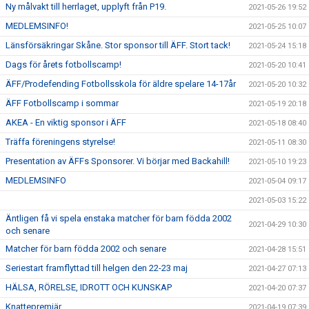
Ny målvakt till herrlaget, upplyft från P19.
2021-05-26 19:52
MEDLEMSINFO!
2021-05-25 10:07
Länsförsäkringar Skåne. Stor sponsor till ÄFF. Stort tack!
2021-05-24 15:18
Dags för årets fotbollscamp!
2021-05-20 10:41
ÄFF/Prodefending Fotbollsskola för äldre spelare 14-17år
2021-05-20 10:32
ÄFF Fotbollscamp i sommar
2021-05-19 20:18
AKEA - En viktig sponsor i ÄFF
2021-05-18 08:40
Träffa föreningens styrelse!
2021-05-11 08:30
Presentation av ÄFFs Sponsorer. Vi börjar med Backahill!
2021-05-10 19:23
MEDLEMSINFO
2021-05-04 09:17
2021-05-03 15:22
Äntligen få vi spela enstaka matcher för barn födda 2002
2021-04-29 10:30
och senare
Matcher för barn födda 2002 och senare
2021-04-28 15:51
Seriestart framflyttad till helgen den 22-23 maj
2021-04-27 07:13
HÄLSA, RÖRELSE, IDROTT OCH KUNSKAP
2021-04-20 07:37
Knattepremiär
2021-04-19 07:39