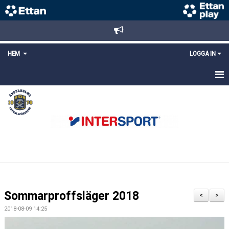
HEM
LOGGA IN
STARTSIDA
NYHETER
ANMÄLAN/REGISTRERING
POLICYS
FÖRKÖP BILJETTER
Sommarproffsläger 2018
<
>
LÄNKAR
2018-08-09 14:25