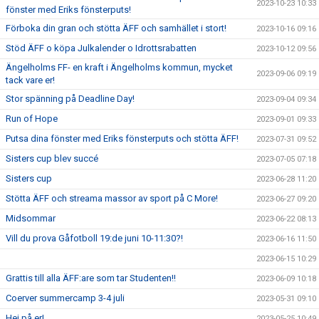
2023-10-23 10:33
fönster med Eriks fönsterputs!
Förboka din gran och stötta ÄFF och samhället i stort!
2023-10-16 09:16
Stöd ÄFF o köpa Julkalender o Idrottsrabatten
2023-10-12 09:56
Ängelholms FF- en kraft i Ängelholms kommun, mycket
2023-09-06 09:19
tack vare er!
Stor spänning på Deadline Day!
2023-09-04 09:34
Run of Hope
2023-09-01 09:33
Putsa dina fönster med Eriks fönsterputs och stötta ÄFF!
2023-07-31 09:52
Sisters cup blev succé
2023-07-05 07:18
Sisters cup
2023-06-28 11:20
Stötta ÄFF och streama massor av sport på C More!
2023-06-27 09:20
Midsommar
2023-06-22 08:13
Vill du prova Gåfotboll 19:de juni 10-11:30?!
2023-06-16 11:50
2023-06-15 10:29
Grattis till alla ÄFF:are som tar Studenten!!
2023-06-09 10:18
Coerver summercamp 3-4 juli
2023-05-31 09:10
Hej på er!
2023-05-25 10:49