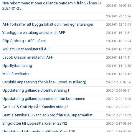
Nya rekommendationer gällande pandemin från Skånes FF
2021-01-26 07:43
2021-01-25
2021-01-23 16:26
ÄFF fortsätter att bygga lokalt och med egna talanger
2021-01-22 10:13
Ytterliggare en talang ansluter till ÄFF
2021-01-16 16:31
Filip Sjöberg + ÄFF = Sant
2021-01-16 16:24
William Kvist ansluter till ÄFF
2021-01-16 16:22
Jacob Olsson ansluter till ÄFF
2021-01-14 11:41
Uppflyttad talang
2021-01-14 11:33
Maja återvänder.
2021-01-13 11:42
Särskild anpassning för Skåne - Covid 19 (tillägg)
2020-12-30 07:56
Uppdatering gällande utomhusträning !
2020-12-29 09:51
Uppdatering gällande pandemin från kommunen
2020-12-21 16:05
God Jul & Gott Nytt År! Kansliet stängt!
2020-12-21 12:31
Grattis Annika! Du vann en korg från ICA Supermarket.
2020-12-21 11:02
Bingolotter till Uppesittarkvällen 23/12
2020-12-17 08:54
Uppdaterad information gällande Covid-19
2020-12-16 07:55