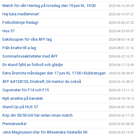
Match för vårt Herrlag på torsdag den 19 juni KL 19:00
2025-06-16 09:29
Hej kära medlemmar!
2025-06-13 07:21
Fotbollströje fredag!
2025-05-06 07:22
Hus 57
2025-04-23 09:37
Eskilscupen för våra ÄFF lag
2024-08-05 14:33
Från knatte till a-lag
2024-08-01 21:16
Sommarlovsaktiviteter med ÄFF
2024-06-22 16:21
En stund fylld av fotboll och glädje
2024-06-17 15:49
Extra årsmöte måndagen den 17 juni KL 17:00 i klubbstugan
2024-05-28 08:47
ÄFF &#128155; Drivkraft, bli mentor du också
2024-05-16 08:57
Cupvinster för F14 och F15
2024-05-13 11:12
Nytt ansikte på kansliet
2024-04-18 18:13
Stand Up på HUS 57
2024-04-05 10:05
Köp din 50/50 lott här redan innan match
2024-03-26 17:23
Premiärvecka!
2024-03-26 08:35
Jens Magnusson klar för Allsvenska Västerås SK
2024-03-22 15:31