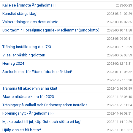
Kallelse årsmöte Ängelholms FF
2023-03-23
Kansliet stängt idag!
2023-03-21 07:29
Valberedningen och dess arbete
2023-03-15 07:35
Sportadmin Försäljningsguide - Medlemmar (Bingolotto)
2023-03-10 11:58
2023-03-09 09:41
Träning inställd idag den 7/3
2023-03-07 10:29
Vi säljer påskbingolotter!
2023-03-06 08:53
Herrlag 2024
2023-02-12 13:31
Spelschemat för Ettan södra herr är klart!
2023-01-11 08:32
2022-12-27 10:10
Tränarna till akademin är nu klart
2022-12-16 08:59
Akademitränare klara för 2023
2022-11-22 08:45
Träningar på Valhall och Fridhemsparken inställda
2022-11-21 11:34
Föreningsnytt - Ängelholms FF
2022-11-16 09:31
Mjuka paket till jul, köp Gutz och stötta ert lag!
2022-11-14 10:29
Hjälp oss att bli bättre!
2022-11-08 10:37