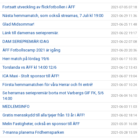
Fortsatt utveckling av flickfotbollen i ÄFF
2021-07-05 07:18
Nästa hemmamatch, som också streamas, 7 Juli kl 19:00
2021-06-29 11:36
Glad Midsommar!
2021-06-25 11:48
Länk till damernas seriepremiär.
2021-06-22 19:17
DAM SERIEPREMIÄR IDAG
2021-06-22 07:08
ÄFF Fotbollscamp 2021 är igång
2021-06-20 20:36
Herr match på lördag 19/6
2021-06-17 10:35
Torslanda vs ÄFF kl 14:00 12/6
2021-06-12 13:43
ICA Maxi - Stolt sponsor till ÄFF!
2021-06-07 19:04
Första hemmamatchen för våra Herrar och fri entré!
2021-06-07 10:24
Se herrarnas seriepremiär borta mot Varbergs GIF FK, 5/6
2021-06-04 16:10
14.00
MEDLEMSINFO
2021-06-03 11:03
Gratis mensskydd till alla tjejer från 13 år i ÄFF!
2021-06-02 18:14
Melin Fastigheter, också en sponsor till ÄFF
2021-05-31 16:08
7-manna planerna Fridhemsparken
2021-05-28 15:59