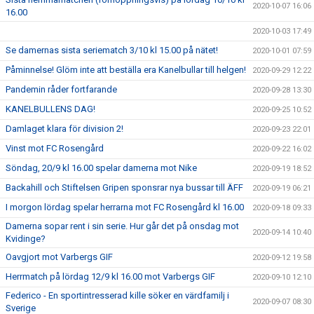
2020-10-07 16:06
16.00
2020-10-03 17:49
Se damernas sista seriematch 3/10 kl 15.00 på nätet!
2020-10-01 07:59
Påminnelse! Glöm inte att beställa era Kanelbullar till helgen!
2020-09-29 12:22
Pandemin råder fortfarande
2020-09-28 13:30
KANELBULLENS DAG!
2020-09-25 10:52
Damlaget klara för division 2!
2020-09-23 22:01
Vinst mot FC Rosengård
2020-09-22 16:02
Söndag, 20/9 kl 16.00 spelar damerna mot Nike
2020-09-19 18:52
Backahill och Stiftelsen Gripen sponsrar nya bussar till ÄFF
2020-09-19 06:21
I morgon lördag spelar herrarna mot FC Rosengård kl 16.00
2020-09-18 09:33
Damerna sopar rent i sin serie. Hur går det på onsdag mot
2020-09-14 10:40
Kvidinge?
Oavgjort mot Varbergs GIF
2020-09-12 19:58
Herrmatch på lördag 12/9 kl 16.00 mot Varbergs GIF
2020-09-10 12:10
Federico - En sportintresserad kille söker en värdfamilj i
2020-09-07 08:30
Sverige