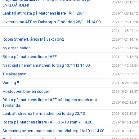
2021-11-30 10:17
ENKEGÅRDEN!
Länk till att rösta på Matchens lirare i ÄFF 29/11
2021-11-28 12:12
Livestreama ÄFF vs Dalstorps IF söndag 28/11 kl 14.00
2021-11-26 15:28
2021-11-25 09:14
Robin Streifert, årets Målvakt i div2
2021-11-24 14:16
Ny organisation
2021-11-16 11:34
Rösta på matchens lirare i ÄFF
2021-11-13 13:23
Näst sista hemmamatchen, lördag 13/11 kl 14:00
2021-11-12 08:54
Tjejakademin
2021-11-10 09:17
Varning !!
2021-10-28 09:55
Höstcupen blev en succé!!
2021-10-24 18:37
Rösta på matchens lirare i ÄFF på dagens match mot
2021-10-23 12:41
Torslanda.
Länk att streama herrmatchen på lördag 23/10
2021-10-21 10:51
Rösta på Matchens lirare i ÄFF, 16/10 start kl 14.00
2021-10-16 12:23
Streaming av herrarnas match mot Vinberg 16/10 kl 14.00
2021-10-15 10:11