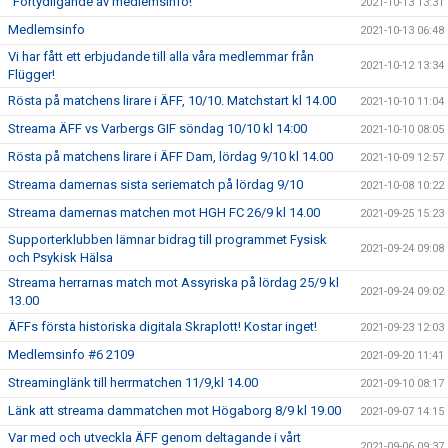
”Förtydligande av medlemsinfo!
2021-10-13 13:31
Medlemsinfo
2021-10-13 06:48
Vi har fått ett erbjudande till alla våra medlemmar från
2021-10-12 13:34
Flügger!
Rösta på matchens lirare i ÄFF, 10/10. Matchstart kl 14.00
2021-10-10 11:04
Streama ÄFF vs Varbergs GIF söndag 10/10 kl 14:00
2021-10-10 08:05
Rösta på matchens lirare i ÄFF Dam, lördag 9/10 kl 14.00
2021-10-09 12:57
Streama damernas sista seriematch på lördag 9/10
2021-10-08 10:22
Streama damernas matchen mot HGH FC 26/9 kl 14.00
2021-09-25 15:23
Supporterklubben lämnar bidrag till programmet Fysisk
2021-09-24 09:08
och Psykisk Hälsa
Streama herrarnas match mot Assyriska på lördag 25/9 kl
2021-09-24 09:02
13.00
ÄFFs första historiska digitala Skraplott! Kostar inget!
2021-09-23 12:03
Medlemsinfo #6 2109
2021-09-20 11:41
Streaminglänk till herrmatchen 11/9,kl 14.00
2021-09-10 08:17
Länk att streama dammatchen mot Högaborg 8/9 kl 19.00
2021-09-07 14:15
Var med och utveckla ÄFF genom deltagande i vårt
2021-09-06 09:37