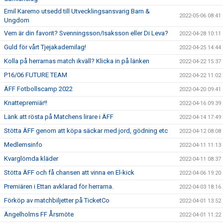
Emil Karemo utsedd till Utvecklingsansvarig Barn &
2022-05-06 08:41
Ungdom
Vem är din favorit? Svenningsson/Isaksson eller Di Leva?
2022-04-28 10:11
Guld för vårt Tjejakademilag!
2022-04-25 14:44
Kolla på herrarnas match ikväll? Klicka in på länken
2022-04-22 15:37
P16/06 FUTURE TEAM
2022-04-22 11:02
ÄFF Fotbollscamp 2022
2022-04-20 09:41
Knattepremiär!!
2022-04-16 09:39
Länk att rösta på Matchens lirare i ÄFF
2022-04-14 17:49
Stötta ÄFF genom att köpa säckar med jord, gödning etc
2022-04-12 08:08
Medlemsinfo
2022-04-11 11:13
Kvarglömda kläder
2022-04-11 08:37
Stötta ÄFF och få chansen att vinna en El-kick
2022-04-06 19:20
Premiären i Ettan avklarad för herrarna.
2022-04-03 18:16
Förköp av matchbiljetter på TicketCo
2022-04-01 13:52
Ängelholms FF Årsmöte
2022-04-01 11:22