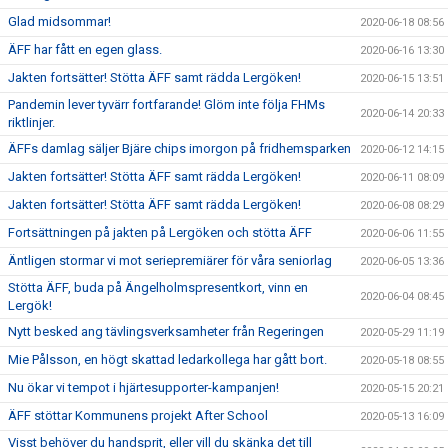
Glad midsommar!
2020-06-18 08:56
ÄFF har fått en egen glass.
2020-06-16 13:30
Jakten fortsätter! Stötta ÄFF samt rädda Lergöken!
2020-06-15 13:51
Pandemin lever tyvärr fortfarande! Glöm inte följa FHMs
2020-06-14 20:33
riktlinjer.
ÄFFs damlag säljer Bjäre chips imorgon på fridhemsparken
2020-06-12 14:15
Jakten fortsätter! Stötta ÄFF samt rädda Lergöken!
2020-06-11 08:09
Jakten fortsätter! Stötta ÄFF samt rädda Lergöken!
2020-06-08 08:29
Fortsättningen på jakten på Lergöken och stötta ÄFF
2020-06-06 11:55
Äntligen stormar vi mot seriepremiärer för våra seniorlag
2020-06-05 13:36
Stötta ÄFF, buda på Ängelholmspresentkort, vinn en
2020-06-04 08:45
Lergök!
Nytt besked ang tävlingsverksamheter från Regeringen
2020-05-29 11:19
Mie Pålsson, en högt skattad ledarkollega har gått bort.
2020-05-18 08:55
Nu ökar vi tempot i hjärtesupporter-kampanjen!
2020-05-15 20:21
ÄFF stöttar Kommunens projekt After School
2020-05-13 16:09
Visst behöver du handsprit, eller vill du skänka det till