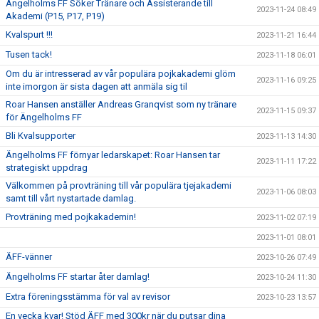
Ängelholms FF Söker Tränare och Assisterande till
2023-11-24 08:49
Akademi (P15, P17, P19)
Kvalspurt !!!
2023-11-21 16:44
Tusen tack!
2023-11-18 06:01
Om du är intresserad av vår populära pojkakademi glöm
2023-11-16 09:25
inte imorgon är sista dagen att anmäla sig til
Roar Hansen anställer Andreas Granqvist som ny tränare
2023-11-15 09:37
för Ängelholms FF
Bli Kvalsupporter
2023-11-13 14:30
Ängelholms FF förnyar ledarskapet: Roar Hansen tar
2023-11-11 17:22
strategiskt uppdrag
Välkommen på provträning till vår populära tjejakademi
2023-11-06 08:03
samt till vårt nystartade damlag.
Provträning med pojkakademin!
2023-11-02 07:19
2023-11-01 08:01
ÄFF-vänner
2023-10-26 07:49
Ängelholms FF startar åter damlag!
2023-10-24 11:30
Extra föreningsstämma för val av revisor
2023-10-23 13:57
En vecka kvar! Stöd ÄFF med 300kr när du putsar dina