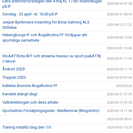
Extra årsmöte torsdagen den 4 maj KL 17:00 i klubbstugan
2023-04-24 07:30
på IP
Söndag - 23 april - kl. 16.00 på IP
2023-04-21 08:49
Jesper Björkmans insamling för Börje Salming ALS
2023-04-12 17:22
Stiftelse
Helsingborgs IF och Ängelholms FF fördjupar sitt
2023-04-06 12:04
sportsliga samarbete
2023-04-01 16:46
Sto&#776;tta ÄFF och streama massor av sport pa&#778;
2023-03-31 11:44
C More!
Årskort 2023!
2023-03-23 11:10
Truppen 2023
2023-03-23 07:40
Kallelse årsmöte Ängelholms FF
2023-03-23
Kansliet stängt idag!
2023-03-21 07:29
Valberedningen och dess arbete
2023-03-15 07:35
Sportadmin Försäljningsguide - Medlemmar (Bingolotto)
2023-03-10 11:58
2023-03-09 09:41
Träning inställd idag den 7/3
2023-03-07 10:29