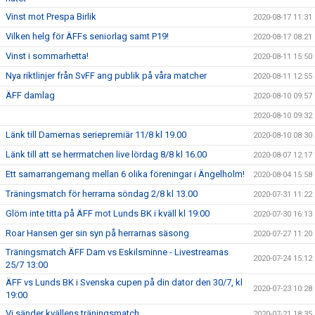
Vinst mot Prespa Birlik
2020-08-17 11:31
Vilken helg för ÄFFs seniorlag samt P19!
2020-08-17 08:21
Vinst i sommarhetta!
2020-08-11 15:50
Nya riktlinjer från SvFF ang publik på våra matcher
2020-08-11 12:55
ÄFF damlag
2020-08-10 09:57
2020-08-10 09:32
Länk till Damernas seriepremiär 11/8 kl 19.00
2020-08-10 08:30
Länk till att se herrmatchen live lördag 8/8 kl 16.00
2020-08-07 12:17
Ett samarrangemang mellan 6 olika föreningar i Ängelholm!
2020-08-04 15:58
Träningsmatch för herrarna söndag 2/8 kl 13.00
2020-07-31 11:22
Glöm inte titta på ÄFF mot Lunds BK i kväll kl 19:00
2020-07-30 16:13
Roar Hansen ger sin syn på herrarnas säsong
2020-07-27 11:20
Träningsmatch ÄFF Dam vs Eskilsminne - Livestreamas
2020-07-24 15:12
25/7 13:00
ÄFF vs Lunds BK i Svenska cupen på din dator den 30/7, kl
2020-07-23 10:28
19:00
Vi sänder kvällens träningsmatch
2020-07-21 18:35