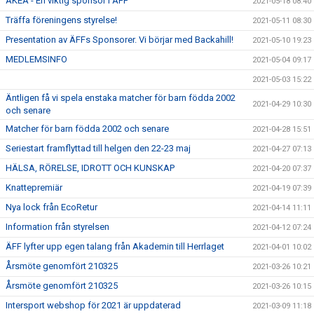
AKEA - En viktig sponsor i ÄFF
2021-05-18 08:40
Träffa föreningens styrelse!
2021-05-11 08:30
Presentation av ÄFFs Sponsorer. Vi börjar med Backahill!
2021-05-10 19:23
MEDLEMSINFO
2021-05-04 09:17
2021-05-03 15:22
Äntligen få vi spela enstaka matcher för barn födda 2002
2021-04-29 10:30
och senare
Matcher för barn födda 2002 och senare
2021-04-28 15:51
Seriestart framflyttad till helgen den 22-23 maj
2021-04-27 07:13
HÄLSA, RÖRELSE, IDROTT OCH KUNSKAP
2021-04-20 07:37
Knattepremiär
2021-04-19 07:39
Nya lock från EcoRetur
2021-04-14 11:11
Information från styrelsen
2021-04-12 07:24
ÄFF lyfter upp egen talang från Akademin till Herrlaget
2021-04-01 10:02
Årsmöte genomfört 210325
2021-03-26 10:21
Årsmöte genomfört 210325
2021-03-26 10:15
Intersport webshop för 2021 är uppdaterad
2021-03-09 11:18