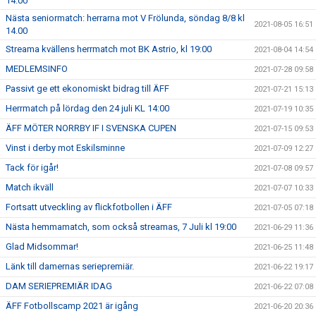
14.00
Nästa seniormatch: herrarna mot V Frölunda, söndag 8/8 kl
2021-08-05 16:51
14.00
Streama kvällens herrmatch mot BK Astrio, kl 19:00
2021-08-04 14:54
MEDLEMSINFO
2021-07-28 09:58
Passivt ge ett ekonomiskt bidrag till ÄFF
2021-07-21 15:13
Herrmatch på lördag den 24 juli KL 14:00
2021-07-19 10:35
ÄFF MÖTER NORRBY IF I SVENSKA CUPEN
2021-07-15 09:53
Vinst i derby mot Eskilsminne
2021-07-09 12:27
Tack för igår!
2021-07-08 09:57
Match ikväll
2021-07-07 10:33
Fortsatt utveckling av flickfotbollen i ÄFF
2021-07-05 07:18
Nästa hemmamatch, som också streamas, 7 Juli kl 19:00
2021-06-29 11:36
Glad Midsommar!
2021-06-25 11:48
Länk till damernas seriepremiär.
2021-06-22 19:17
DAM SERIEPREMIÄR IDAG
2021-06-22 07:08
ÄFF Fotbollscamp 2021 är igång
2021-06-20 20:36