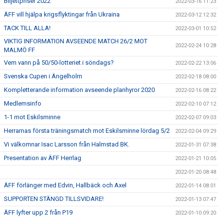
Biljettpriser 2022
2022-03-16 11:23
ÄFF vill hjälpa krigsflyktingar från Ukraina
2022-03-12 12:32
TACK TILL ALLA!
2022-03-01 10:52
VIKTIG INFORMATION AVSEENDE MATCH 26/2 MOT
2022-02-24 10:28
MALMÖ FF
Vem vann på 50/50-lotteriet i söndags?
2022-02-22 13:06
Svenska Cupen i Ängelholm
2022-02-18 08:00
Kompletterande information avseende planhyror 2020
2022-02-16 08:22
Medlemsinfo
2022-02-10 07:12
1-1 mot Eskilsminne
2022-02-07 09:03
Herrarnas första träningsmatch mot Eskilsminne lördag 5/2
2022-02-04 09:29
Vi välkomnar Isac Larsson från Halmstad BK.
2022-01-31 07:38
Presentation av ÄFF Herrlag
2022-01-21 10:05
2022-01-20 08:48
ÄFF förlänger med Edvin, Hallbäck och Axel
2022-01-14 08:01
SUPPORTEN STÄNGD TILLSVIDARE!
2022-01-13 07:47
ÄFF lyfter upp 2 från P19
2022-01-10 09:20