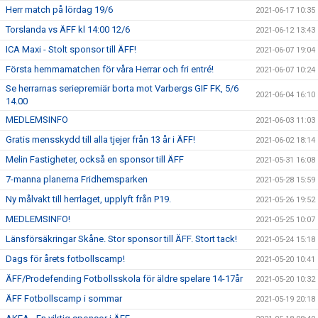
Herr match på lördag 19/6
2021-06-17 10:35
Torslanda vs ÄFF kl 14:00 12/6
2021-06-12 13:43
ICA Maxi - Stolt sponsor till ÄFF!
2021-06-07 19:04
Första hemmamatchen för våra Herrar och fri entré!
2021-06-07 10:24
Se herrarnas seriepremiär borta mot Varbergs GIF FK, 5/6
2021-06-04 16:10
14.00
MEDLEMSINFO
2021-06-03 11:03
Gratis mensskydd till alla tjejer från 13 år i ÄFF!
2021-06-02 18:14
Melin Fastigheter, också en sponsor till ÄFF
2021-05-31 16:08
7-manna planerna Fridhemsparken
2021-05-28 15:59
Ny målvakt till herrlaget, upplyft från P19.
2021-05-26 19:52
MEDLEMSINFO!
2021-05-25 10:07
Länsförsäkringar Skåne. Stor sponsor till ÄFF. Stort tack!
2021-05-24 15:18
Dags för årets fotbollscamp!
2021-05-20 10:41
ÄFF/Prodefending Fotbollsskola för äldre spelare 14-17år
2021-05-20 10:32
ÄFF Fotbollscamp i sommar
2021-05-19 20:18