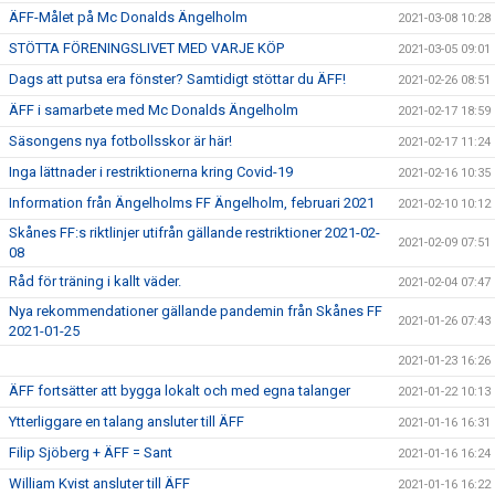
ÄFF-Målet på Mc Donalds Ängelholm
2021-03-08 10:28
STÖTTA FÖRENINGSLIVET MED VARJE KÖP
2021-03-05 09:01
Dags att putsa era fönster? Samtidigt stöttar du ÄFF!
2021-02-26 08:51
ÄFF i samarbete med Mc Donalds Ängelholm
2021-02-17 18:59
Säsongens nya fotbollsskor är här!
2021-02-17 11:24
Inga lättnader i restriktionerna kring Covid-19
2021-02-16 10:35
Information från Ängelholms FF Ängelholm, februari 2021
2021-02-10 10:12
Skånes FF:s riktlinjer utifrån gällande restriktioner 2021-02-
2021-02-09 07:51
08
Råd för träning i kallt väder.
2021-02-04 07:47
Nya rekommendationer gällande pandemin från Skånes FF
2021-01-26 07:43
2021-01-25
2021-01-23 16:26
ÄFF fortsätter att bygga lokalt och med egna talanger
2021-01-22 10:13
Ytterliggare en talang ansluter till ÄFF
2021-01-16 16:31
Filip Sjöberg + ÄFF = Sant
2021-01-16 16:24
William Kvist ansluter till ÄFF
2021-01-16 16:22