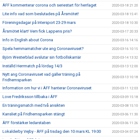
ÄFF kommenterar corona och seriestart för herrlaget
2020-03-18 21:20
Lite info vad som beslutades på Årsmötet!
2020-03-18 15:41
Föreningsdagar på Intersport 23-29 mars
2020-03-18 10:30
Årsmötet klart! Vem fick Lappens pris?
2020-03-17 20:33
Info in English about Corona
2020-03-16 14:16
Spela hemmamatcher ute ang Coronaviruset?
2020-03-16 10:15
Björn Westerblad avslutar sin fotbollskarriär
2020-03-14 13:32
Inställd Herrmatch på lördag 14/3
2020-03-13 12:00
Nytt ang Coronaviruset vad gäller träning på
2020-03-13 10:18
Fridhemsparken
Information om hur vi i ÄFF hanterar Coronaviruset
2020-03-11 12:03
Love Fredriksson tillbaka i ÄFF
2020-03-09 15:18
En träningsmatch med två ansikten
2020-03-08 15:10
Kansliet på Fridhemsparken stängt
2020-03-06 11:30
ÄFF förstärker ledarstaben
2020-03-06 11:26
Lokalderby Vejby - ÄFF på tisdag den 10 mars KL 19.00
2020-03-04 07:24