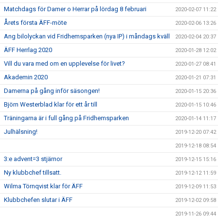
Matchdags för Damer o Herrar på lördag 8 februari
2020-02-07 11:22
Årets första ÄFF-möte
2020-02-06 13:26
Ang bilolyckan vid Fridhemsparken (nya IP) i måndags kväll
2020-02-04 20:37
ÄFF Herrlag 2020
2020-01-28 12:02
Vill du vara med om en upplevelse för livet?
2020-01-27 08:41
Akademin 2020
2020-01-21 07:31
Damerna på gång inför säsongen!
2020-01-15 20:36
Björn Westerblad klar för ett år till
2020-01-15 10:46
Träningarna är i full gång på Fridhemsparken
2020-01-14 11:17
Julhälsning!
2019-12-20 07:42
2019-12-18 08:54
3:e advent=3 stjärnor
2019-12-15 15:16
Ny klubbchef tillsatt.
2019-12-12 11:59
Wilma Törnqvist klar för ÄFF
2019-12-09 11:53
Klubbchefen slutar i ÄFF
2019-12-02 09:58
2019-11-26 09:44