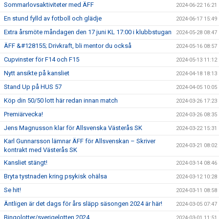
Sommarlovsaktiviteter med ÄFF
2024-06-22 16:21
En stund fylld av fotboll och glädje
2024-06-17 15:49
Extra årsmöte måndagen den 17 juni KL 17:00 i klubbstugan
2024-05-28 08:47
ÄFF &#128155; Drivkraft, bli mentor du också
2024-05-16 08:57
Cupvinster för F14 och F15
2024-05-13 11:12
Nytt ansikte på kansliet
2024-04-18 18:13
Stand Up på HUS 57
2024-04-05 10:05
Köp din 50/50 lott här redan innan match
2024-03-26 17:23
Premiärvecka!
2024-03-26 08:35
Jens Magnusson klar för Allsvenska Västerås SK
2024-03-22 15:31
Karl Gunnarsson lämnar ÄFF för Allsvenskan – Skriver
2024-03-21 08:02
kontrakt med Västerås SK
Kansliet stängt!
2024-03-14 08:46
Bryta tystnaden kring psykisk ohälsa
2024-03-12 10:28
Se hit!
2024-03-11 08:58
Äntligen är det dags för års släpp säsongen 2024 är här!
2024-03-05 07:47
Bingolotter/sverigelotten 2024
2024-03-01 11:51