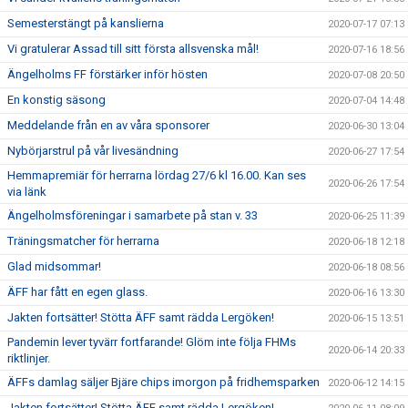
Semesterstängt på kanslierna
2020-07-17 07:13
Vi gratulerar Assad till sitt första allsvenska mål!
2020-07-16 18:56
Ängelholms FF förstärker inför hösten
2020-07-08 20:50
En konstig säsong
2020-07-04 14:48
Meddelande från en av våra sponsorer
2020-06-30 13:04
Nybörjarstrul på vår livesändning
2020-06-27 17:54
Hemmapremiär för herrarna lördag 27/6 kl 16.00. Kan ses
2020-06-26 17:54
via länk
Ängelholmsföreningar i samarbete på stan v. 33
2020-06-25 11:39
Träningsmatcher för herrarna
2020-06-18 12:18
Glad midsommar!
2020-06-18 08:56
ÄFF har fått en egen glass.
2020-06-16 13:30
Jakten fortsätter! Stötta ÄFF samt rädda Lergöken!
2020-06-15 13:51
Pandemin lever tyvärr fortfarande! Glöm inte följa FHMs
2020-06-14 20:33
riktlinjer.
ÄFFs damlag säljer Bjäre chips imorgon på fridhemsparken
2020-06-12 14:15
Jakten fortsätter! Stötta ÄFF samt rädda Lergöken!