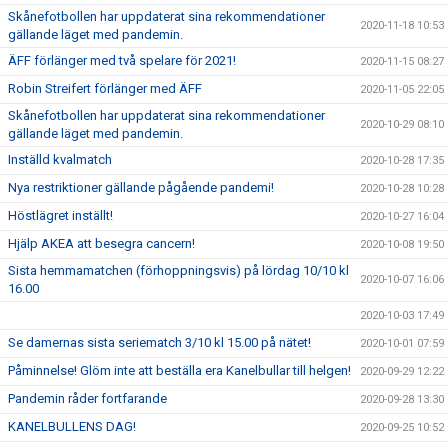
Skånefotbollen har uppdaterat sina rekommendationer
2020-11-18 10:53
gällande läget med pandemin.
ÄFF förlänger med två spelare för 2021!
2020-11-15 08:27
Robin Streifert förlänger med ÄFF
2020-11-05 22:05
Skånefotbollen har uppdaterat sina rekommendationer
2020-10-29 08:10
gällande läget med pandemin.
Inställd kvalmatch
2020-10-28 17:35
Nya restriktioner gällande pågående pandemi!
2020-10-28 10:28
Höstlägret inställt!
2020-10-27 16:04
Hjälp AKEA att besegra cancern!
2020-10-08 19:50
Sista hemmamatchen (förhoppningsvis) på lördag 10/10 kl
2020-10-07 16:06
16.00
2020-10-03 17:49
Se damernas sista seriematch 3/10 kl 15.00 på nätet!
2020-10-01 07:59
Påminnelse! Glöm inte att beställa era Kanelbullar till helgen!
2020-09-29 12:22
Pandemin råder fortfarande
2020-09-28 13:30
KANELBULLENS DAG!
2020-09-25 10:52