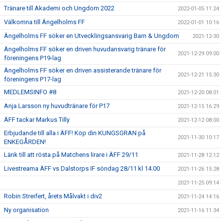
Tränare till Akademi och Ungdom 2022
2022-01-05 11:24
Välkomna till Ängelholms FF
2022-01-01 10:16
Ängelholms FF söker en Utvecklingsansvarig Barn & Ungdom
2021-12-30
Ängelholms FF söker en driven huvudansvarig tränare för
2021-12-29 09:00
föreningens P19-lag
Ängelholms FF söker en driven assisterande tränare för
2021-12-21 15:30
föreningens P17-lag
MEDLEMSINFO #8
2021-12-20 08:01
Anja Larsson ny huvudtränare för P17
2021-12-15 16:29
ÄFF tackar Markus Tilly
2021-12-12 08:00
Erbjudande till alla i ÄFF! Köp din KUNGSGRAN på
2021-11-30 10:17
ENKEGÅRDEN!
Länk till att rösta på Matchens lirare i ÄFF 29/11
2021-11-28 12:12
Livestreama ÄFF vs Dalstorps IF söndag 28/11 kl 14.00
2021-11-26 15:28
2021-11-25 09:14
Robin Streifert, årets Målvakt i div2
2021-11-24 14:16
Ny organisation
2021-11-16 11:34