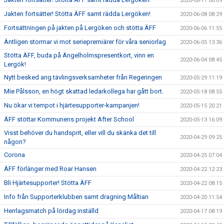
2020-06-11 08:09
Jakten fortsätter! Stötta ÄFF samt rädda Lergöken!
2020-06-08 08:29
Fortsättningen på jakten på Lergöken och stötta ÄFF
2020-06-06 11:55
Äntligen stormar vi mot seriepremiärer för våra seniorlag
2020-06-05 13:36
Stötta ÄFF, buda på Ängelholmspresentkort, vinn en
2020-06-04 08:45
Lergök!
Nytt besked ang tävlingsverksamheter från Regeringen
2020-05-29 11:19
Mie Pålsson, en högt skattad ledarkollega har gått bort.
2020-05-18 08:55
Nu ökar vi tempot i hjärtesupporter-kampanjen!
2020-05-15 20:21
ÄFF stöttar Kommunens projekt After School
2020-05-13 16:09
Visst behöver du handsprit, eller vill du skänka det till
2020-04-29 09:25
någon?
Corona
2020-04-25 07:04
ÄFF förlänger med Roar Hansen
2020-04-22 12:23
Bli Hjärtesupporter! Stötta ÄFF
2020-04-22 08:15
Info från Supporterklubben samt dragning Måltian
2020-04-20 11:54
Herrlagsmatch på lördag inställd
2020-04-17 08:19