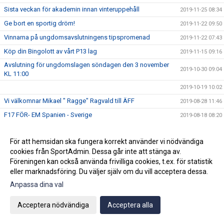
Sista veckan för akademin innan vinteruppehåll
2019-11-25 08:34
Ge bort en sportig dröm!
2019-11-22 09:50
Vinnarna på ungdomsavslutningens tipspromenad
2019-11-22 07:43
Köp din Bingolott av vårt P13 lag
2019-11-15 09:16
Avslutning för ungdomslagen söndagen den 3 november
2019-10-30 09:04
KL 11:00
2019-10-19 10:02
Vi välkomnar Mikael " Ragge" Ragvald till ÄFF
2019-08-28 11:46
F17 FÖR- EM Spanien - Sverige
2019-08-18 08:20
Sommarproffsläger 2019
2019-08-14 11:14
För att hemsidan ska fungera korrekt använder vi nödvändiga
Vinnare i 50/50 lotteriet 11/8
2019-08-14 10:21
cookies från SportAdmin. Dessa går inte att stänga av.
ÄFF söker matchsekreterare
2019-08-14 10:18
Föreningen kan också använda frivilliga cookies, t.ex. för statistik
Angående gårdagens match i P19-Allsvenskan
eller marknadsföring. Du väljer själv om du vill acceptera dessa.
2019-08-11 11:42
Anpassa dina val
Kalle är på semester
2019-08-10 09:14
Klubbchefen Helena Wennerström presenterar sig
2019-08-07 08:52
Acceptera nödvändiga
Acceptera alla
FitLine är ny samarbetspartner
2019-08-03 14:21