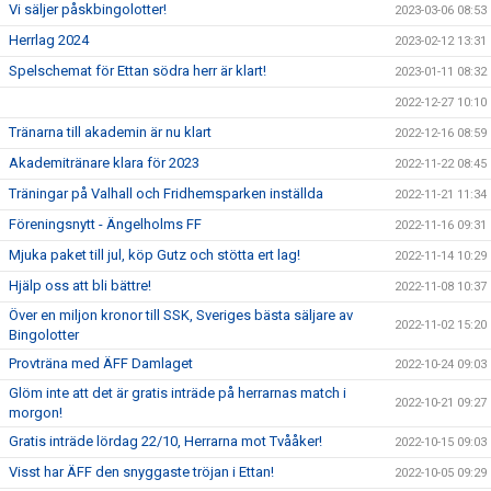
Vi säljer påskbingolotter!
2023-03-06 08:53
Herrlag 2024
2023-02-12 13:31
Spelschemat för Ettan södra herr är klart!
2023-01-11 08:32
2022-12-27 10:10
Tränarna till akademin är nu klart
2022-12-16 08:59
Akademitränare klara för 2023
2022-11-22 08:45
Träningar på Valhall och Fridhemsparken inställda
2022-11-21 11:34
Föreningsnytt - Ängelholms FF
2022-11-16 09:31
Mjuka paket till jul, köp Gutz och stötta ert lag!
2022-11-14 10:29
Hjälp oss att bli bättre!
2022-11-08 10:37
Över en miljon kronor till SSK, Sveriges bästa säljare av
2022-11-02 15:20
Bingolotter
Provträna med ÄFF Damlaget
2022-10-24 09:03
Glöm inte att det är gratis inträde på herrarnas match i
2022-10-21 09:27
morgon!
Gratis inträde lördag 22/10, Herrarna mot Tvååker!
2022-10-15 09:03
Visst har ÄFF den snyggaste tröjan i Ettan!
2022-10-05 09:29