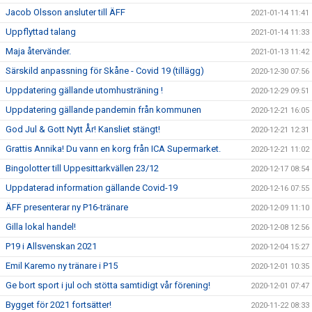
Jacob Olsson ansluter till ÄFF
2021-01-14 11:41
Uppflyttad talang
2021-01-14 11:33
Maja återvänder.
2021-01-13 11:42
Särskild anpassning för Skåne - Covid 19 (tillägg)
2020-12-30 07:56
Uppdatering gällande utomhusträning !
2020-12-29 09:51
Uppdatering gällande pandemin från kommunen
2020-12-21 16:05
God Jul & Gott Nytt År! Kansliet stängt!
2020-12-21 12:31
Grattis Annika! Du vann en korg från ICA Supermarket.
2020-12-21 11:02
Bingolotter till Uppesittarkvällen 23/12
2020-12-17 08:54
Uppdaterad information gällande Covid-19
2020-12-16 07:55
ÄFF presenterar ny P16-tränare
2020-12-09 11:10
Gilla lokal handel!
2020-12-08 12:56
P19 i Allsvenskan 2021
2020-12-04 15:27
Emil Karemo ny tränare i P15
2020-12-01 10:35
Ge bort sport i jul och stötta samtidigt vår förening!
2020-12-01 07:47
Bygget för 2021 fortsätter!
2020-11-22 08:33