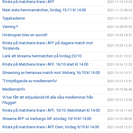
Rösta på matchens lirare i ÄFF
2021-11-13 13:23
Näst sista hemmamatchen, lördag 13/11 kl 14:00
2021-11-12 08:54
Tjejakademin
2021-11-10 09:17
Varning !!
2021-10-28 09:55
Höstcupen blev en succé!!
2021-10-24 18:37
Rösta på matchens lirare i ÄFF på dagens match mot
2021-10-23 12:41
Torslanda.
Länk att streama herrmatchen på lördag 23/10
2021-10-21 10:51
Rösta på Matchens lirare i ÄFF, 16/10 start kl 14.00
2021-10-16 12:23
Streaming av herrarnas match mot Vinberg 16/10 kl 14.00
2021-10-15 10:11
”Förtydligande av medlemsinfo!
2021-10-13 13:31
Medlemsinfo
2021-10-13 06:48
Vi har fått ett erbjudande till alla våra medlemmar från
2021-10-12 13:34
Flügger!
Rösta på matchens lirare i ÄFF, 10/10. Matchstart kl 14.00
2021-10-10 11:04
Streama ÄFF vs Varbergs GIF söndag 10/10 kl 14:00
2021-10-10 08:05
Rösta på matchens lirare i ÄFF Dam, lördag 9/10 kl 14.00
2021-10-09 12:57