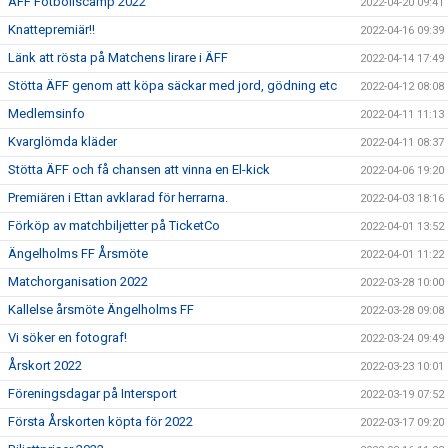
ÄFF Fotbollscamp 2022
2022-04-20 09:41
Knattepremiär!!
2022-04-16 09:39
Länk att rösta på Matchens lirare i ÄFF
2022-04-14 17:49
Stötta ÄFF genom att köpa säckar med jord, gödning etc
2022-04-12 08:08
Medlemsinfo
2022-04-11 11:13
Kvarglömda kläder
2022-04-11 08:37
Stötta ÄFF och få chansen att vinna en El-kick
2022-04-06 19:20
Premiären i Ettan avklarad för herrarna.
2022-04-03 18:16
Förköp av matchbiljetter på TicketCo
2022-04-01 13:52
Ängelholms FF Årsmöte
2022-04-01 11:22
Matchorganisation 2022
2022-03-28 10:00
Kallelse årsmöte Ängelholms FF
2022-03-28 09:08
Vi söker en fotograf!
2022-03-24 09:49
Årskort 2022
2022-03-23 10:01
Föreningsdagar på Intersport
2022-03-19 07:52
Första Årskorten köpta för 2022
2022-03-17 09:20