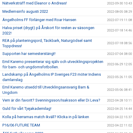
Nätverksträff med Eleanor o Andreas!
2022-09-30 10:43
Medlemsinfo augusti 2022
2022-08-05 08:29
Ängelholms FF förlänger med Roar Hansen
2022-07-19 11:08
Halva priset (drygt) på Årskort för resten av säsongen
2022-07-18 14:46
2022!
REA på planteringsjord, Täckbark, Naturgödsel samt
2022-07-18 08:56
Toppdress!
Supporten har semesterstängt!
2022-07-04 08:00
Emil Karemo presenterar sig själv och utvecklingsprojekten
2022-06-29 12:05
för barn- och ungdomsfotbollen.
Landskamp på Ängelholms IP Sveriges F23 möter Indiens
2022-05-26 11:05
damlanslag
Emil Karemo utsedd till Utvecklingsansvarig Barn &
2022-05-06 08:41
Ungdom
Vem är din favorit? Svenningsson/Isaksson eller Di Leva?
2022-04-28 10:11
Guld för vårt Tjejakademilag!
2022-04-25 14:44
Kolla på herrarnas match ikväll? Klicka in på länken
2022-04-22 15:37
P16/06 FUTURE TEAM
2022-04-22 11:02