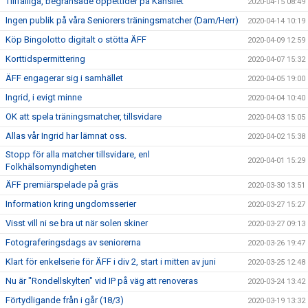
Tillfälliga, begränsade öppettider på Kansliet
2020-04-15 08:49
Ingen publik på våra Seniorers träningsmatcher (Dam/Herr)
2020-04-14 10:19
Köp Bingolotto digitalt o stötta ÄFF
2020-04-09 12:59
Korttidspermittering
2020-04-07 15:32
ÄFF engagerar sig i samhället
2020-04-05 19:00
Ingrid, i evigt minne
2020-04-04 10:40
OK att spela träningsmatcher, tillsvidare
2020-04-03 15:05
Allas vår Ingrid har lämnat oss.
2020-04-02 15:38
Stopp för alla matcher tillsvidare, enl
2020-04-01 15:29
Folkhälsomyndigheten
ÄFF premiärspelade på gräs
2020-03-30 13:51
Information kring ungdomsserier
2020-03-27 15:27
Visst vill ni se bra ut när solen skiner
2020-03-27 09:13
Fotograferingsdags av seniorerna
2020-03-26 19:47
Klart för enkelserie för ÄFF i div 2, start i mitten av juni
2020-03-25 12:48
Nu är "Rondellskylten" vid IP på väg att renoveras
2020-03-24 13:42
Förtydligande från i går (18/3)
2020-03-19 13:32