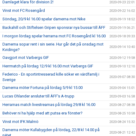
Damlaget klara för division 2!
2020-09-23 22:01
Vinst mot FC Rosengård
2020-09-22 16:02
Söndag, 20/9 kl 16.00 spelar damerna mot Nike
2020-09-19 18:52
Backahill och Stiftelsen Gripen sponsrar nya bussar till ÄFF
2020-09-19 06:21
I morgon lördag spelar herrarna mot FC Rosengård kl 16.00
2020-09-18 09:33
Damerna sopar rent i sin serie. Hur går det på onsdag mot
2020-09-14 10:40
Kvidinge?
Oavgjort mot Varbergs GIF
2020-09-12 19:58
Herrmatch på lördag 12/9 kl 16.00 mot Varbergs GIF
2020-09-10 12:10
Federico - En sportintresserad kille söker en värdfamilj i
2020-09-07 08:30
Sverige
Damerna möter Fortuna på lördag 5/9 kl 15.00
2020-09-04 15:01
Lucas Ohlander ansluter till ÄFF’s A-trupp
2020-09-03 16:58
Herrarnas match livestreamas på lördag 29/8 kl 16.00
2020-08-27 08:38
Behöver ni ha hjälp med att putsa era fönster?
2020-08-25 10:58
Vinst mot IFK Malmö
2020-08-24 15:32
Damerna möter Kullabygden på lördag, 22/8 kl 14.00 på
2020-08-21 12:42
nätet