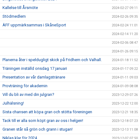
Kallelse till Årsmöte
2024-02-27 09:11
Stödmedlem
2024-02-26 09:35
ÄFF uppmärksammas i SkåneSport
2024-02-24 11:01
2024-02-14 11:20
2024-02-06 08:47
2024-01-26 09:15
Planerna åter i speldugligt skick på Fridhem och Valhall.
2024-01-18 11:52
Träningen inställd onsdag 17 januari
2024-01-17 09:22
Presentation av vår damlagstränare
2024-01-11 09:03
Provträning för akademin
2024-01-09 08:08
Vill du bli av med din julgran?
2023-12-29 07:26
Julhälsning!
2023-12-22 12:00
Sista chansen att köpa gran och stötta föreningen
2023-12-21 18:35
Tack till er alla som köpt gran av oss i helgen!
2023-12-18 07:23
Granen står så grön och grann i stugan!
2023-12-13 11:08
Niklas klar för 2024
2023-12-07 07:50