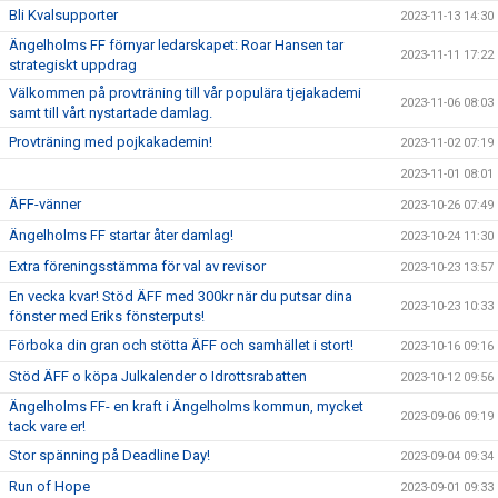
Bli Kvalsupporter
2023-11-13 14:30
Ängelholms FF förnyar ledarskapet: Roar Hansen tar
2023-11-11 17:22
strategiskt uppdrag
Välkommen på provträning till vår populära tjejakademi
2023-11-06 08:03
samt till vårt nystartade damlag.
Provträning med pojkakademin!
2023-11-02 07:19
2023-11-01 08:01
ÄFF-vänner
2023-10-26 07:49
Ängelholms FF startar åter damlag!
2023-10-24 11:30
Extra föreningsstämma för val av revisor
2023-10-23 13:57
En vecka kvar! Stöd ÄFF med 300kr när du putsar dina
2023-10-23 10:33
fönster med Eriks fönsterputs!
Förboka din gran och stötta ÄFF och samhället i stort!
2023-10-16 09:16
Stöd ÄFF o köpa Julkalender o Idrottsrabatten
2023-10-12 09:56
Ängelholms FF- en kraft i Ängelholms kommun, mycket
2023-09-06 09:19
tack vare er!
Stor spänning på Deadline Day!
2023-09-04 09:34
Run of Hope
2023-09-01 09:33