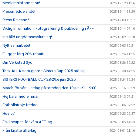
Medlemsinformation!
2025-12-12 11:56
Pressmeddelande!
2025-12-11 13:29
Press Release !
2025-12-03 15:27
Viktig information: Fotografering & publicering i ÄFF
2025-10-14 07:16
Inställd ungdomsavslutning!
2025-10-02 09:18
Nytt samarbete!
2025-09-03 10:21
Flügger färg 20% rabatt!
2025-08-26 11:25
Din Verkstad Syd.
2025-08-26 10:22
Tack ALLA som gjorde Sisters Cup 2025 möjlig!
2025-06-30 14:25
SISTERS FOOTBALL CUP 28-29:e juni 2025
2025-06-24 12:24
Match för vårt Herrlag på torsdag den 19 juni KL 19:00
2025-06-16 09:29
Hej kära medlemmar!
2025-06-13 07:21
Fotbollströje fredag!
2025-05-06 07:22
Hus 57
2025-04-23 09:37
Eskilscupen för våra ÄFF lag
2024-08-05 14:33
Från knatte till a-lag
2024-08-01 21:16