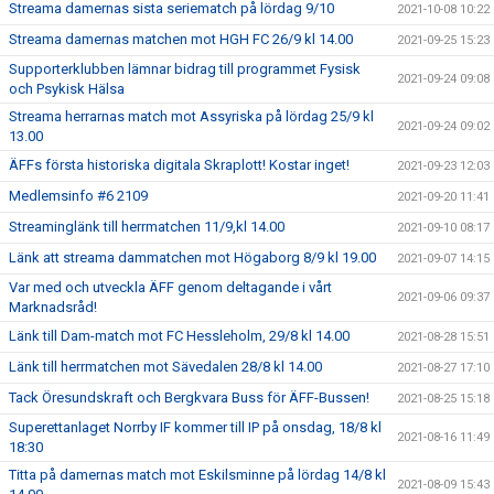
Streama damernas sista seriematch på lördag 9/10
2021-10-08 10:22
Streama damernas matchen mot HGH FC 26/9 kl 14.00
2021-09-25 15:23
Supporterklubben lämnar bidrag till programmet Fysisk
2021-09-24 09:08
och Psykisk Hälsa
Streama herrarnas match mot Assyriska på lördag 25/9 kl
2021-09-24 09:02
13.00
ÄFFs första historiska digitala Skraplott! Kostar inget!
2021-09-23 12:03
Medlemsinfo #6 2109
2021-09-20 11:41
Streaminglänk till herrmatchen 11/9,kl 14.00
2021-09-10 08:17
Länk att streama dammatchen mot Högaborg 8/9 kl 19.00
2021-09-07 14:15
Var med och utveckla ÄFF genom deltagande i vårt
2021-09-06 09:37
Marknadsråd!
Länk till Dam-match mot FC Hessleholm, 29/8 kl 14.00
2021-08-28 15:51
Länk till herrmatchen mot Sävedalen 28/8 kl 14.00
2021-08-27 17:10
Tack Öresundskraft och Bergkvara Buss för ÄFF-Bussen!
2021-08-25 15:18
Superettanlaget Norrby IF kommer till IP på onsdag, 18/8 kl
2021-08-16 11:49
18:30
Titta på damernas match mot Eskilsminne på lördag 14/8 kl
2021-08-09 15:43