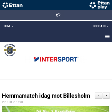
HEM
LOGGA IN
STARTSIDA
NYHETER
ANMÄLAN/REGISTRERING
POLICYS
FÖRKÖP BILJETTER
Hemmamatch idag mot Billesholm
<
>
LÄNKAR
2018-08-21 16:31