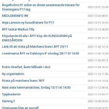
Ängelholms FF söker en driven assisterande tränare för
2021-12-21 15:30
föreningens P17-lag
MEDLEMSINFO #8
2021-12-20 08:01
Anja Larsson ny huvudtränare för P17
2021-12-15 16:29
ÄFF tackar Markus Tilly
2021-12-12 08:00
Erbjudande till alla i ÄFF! Köp din KUNGSGRAN på
2021-11-30 10:17
ENKEGÅRDEN!
Länk till att rösta på Matchens lirare i ÄFF 29/11
2021-11-28 12:12
Livestreama ÄFF vs Dalstorps IF söndag 28/11 kl 14.00
2021-11-26 15:28
2021-11-25 09:14
Robin Streifert, årets Målvakt i div2
2021-11-24 14:16
Ny organisation
2021-11-16 11:34
Rösta på matchens lirare i ÄFF
2021-11-13 13:23
Näst sista hemmamatchen, lördag 13/11 kl 14:00
2021-11-12 08:54
Tjejakademin
2021-11-10 09:17
Varning !!
2021-10-28 09:55
Höstcupen blev en succé!!
2021-10-24 18:37