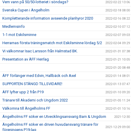
Vem vann på 50/50-lotteriet i söndags?
2022-02-22 13:06
Svenska Cupen i Ängelholm
2022-02-18 08:00
Kompletterande information avseende planhyror 2020
2022-02-16 08:22
Medlemsinfo
2022-02-10 07:12
1-1 mot Eskilsminne
2022-02-07 09:03
Herrarnas första träningsmatch mot Eskilsminne lördag 5/2
2022-02-04 09:29
Vi välkomnar Isac Larsson från Halmstad BK.
2022-01-31 07:38
Presentation av ÄFF Herrlag
2022-01-21 10:05
2022-01-20 08:48
ÄFF förlänger med Edvin, Hallbäck och Axel
2022-01-14 08:01
SUPPORTEN STÄNGD TILLSVIDARE!
2022-01-13 07:47
ÄFF lyfter upp 2 från P19
2022-01-10 09:20
Tränare till Akademi och Ungdom 2022
2022-01-05 11:24
Välkomna till Ängelholms FF
2022-01-01 10:16
Ängelholms FF söker en Utvecklingsansvarig Barn & Ungdom
2021-12-30
Ängelholms FF söker en driven huvudansvarig tränare för
2021-12-29 09:00
föreningens P19-lag