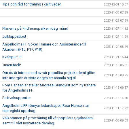
Tips och råd för träning i kallt väder
2023-12-01 10:07
2023-11-30 07:29
2023-11-28 07:59
Planerna på Fridhemsparken idag månd
2023-11-27 14:12
Julklappstips!
2023-11-27 11:29
Ängelholms FF Söker Tränare och Assisterande till
2023-11-24 08:49
Akademi (P15, P17, P19)
Kvalspurt !!!
2023-11-21 16:44
Tusen tack!
2023-11-18 06:01
Om du är intresserad av vår populära pojkakademi glöm
2023-11-16 09:25
inte imorgon är sista dagen att anmäla sig til
Roar Hansen anställer Andreas Granqvist som ny tränare
2023-11-15 09:37
för Ängelholms FF
Bli Kvalsupporter
2023-11-13 14:30
Ängelholms FF förnyar ledarskapet: Roar Hansen tar
2023-11-11 17:22
strategiskt uppdrag
Välkommen på provträning till vår populära tjejakademi
2023-11-06 08:03
samt till vårt nystartade damlag.