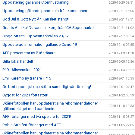
Uppdatering gällande utomhusträning !
2020-12-29 09:51
Uppdatering gällande pandemin från kommunen
2020-12-21 16:05
God Jul & Gott Nytt År! Kansliet stängt!
2020-12-21 12:31
Grattis Annika! Du vann en korg från ICA Supermarket.
2020-12-21 11:02
Bingolotter till Uppesittarkvällen 23/12
2020-12-17 08:54
Uppdaterad information gällande Covid-19
2020-12-16 07:55
ÄFF presenterar ny P16-tränare
2020-12-09 11:10
Gilla lokal handel!
2020-12-08 12:56
P19 i Allsvenskan 2021
2020-12-04 15:27
Emil Karemo ny tränare i P15
2020-12-01 10:35
Ge bort sport i jul och stötta samtidigt vår förening!
2020-12-01 07:47
Bygget för 2021 fortsätter!
2020-11-22 08:33
Skånefotbollen har uppdaterat sina rekommendationer
2020-11-18 10:53
gällande läget med pandemin.
ÄFF förlänger med två spelare för 2021!
2020-11-15 08:27
Robin Streifert förlänger med ÄFF
2020-11-05 22:05
Skånefotbollen har uppdaterat sina rekommendationer