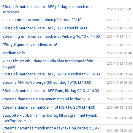
Rösta på matchens lirare i ÄFF på dagens match mot
2021-10-23 12:41
Torslanda.
Länk att streama herrmatchen på lördag 23/10
2021-10-21 10:51
Rösta på Matchens lirare i ÄFF, 16/10 start kl 14.00
2021-10-16 12:23
Streaming av herrarnas match mot Vinberg 16/10 kl 14.00
2021-10-15 10:11
”Förtydligande av medlemsinfo!
2021-10-13 13:31
Medlemsinfo
2021-10-13 06:48
Vi har fått ett erbjudande till alla våra medlemmar från
2021-10-12 13:34
Flügger!
Rösta på matchens lirare i ÄFF, 10/10. Matchstart kl 14.00
2021-10-10 11:04
Streama ÄFF vs Varbergs GIF söndag 10/10 kl 14:00
2021-10-10 08:05
Rösta på matchens lirare i ÄFF Dam, lördag 9/10 kl 14.00
2021-10-09 12:57
Streama damernas sista seriematch på lördag 9/10
2021-10-08 10:22
Streama damernas matchen mot HGH FC 26/9 kl 14.00
2021-09-25 15:23
Supporterklubben lämnar bidrag till programmet Fysisk
2021-09-24 09:08
och Psykisk Hälsa
Streama herrarnas match mot Assyriska på lördag 25/9 kl
2021-09-24 09:02