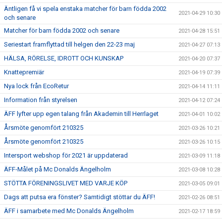
Äntligen få vi spela enstaka matcher för barn födda 2002
2021-04-29 10:30
och senare
Matcher för barn födda 2002 och senare
2021-04-28 15:51
Seriestart framflyttad till helgen den 22-23 maj
2021-04-27 07:13
HÄLSA, RÖRELSE, IDROTT OCH KUNSKAP
2021-04-20 07:37
Knattepremiär
2021-04-19 07:39
Nya lock från EcoRetur
2021-04-14 11:11
Information från styrelsen
2021-04-12 07:24
ÄFF lyfter upp egen talang från Akademin till Herrlaget
2021-04-01 10:02
Årsmöte genomfört 210325
2021-03-26 10:21
Årsmöte genomfört 210325
2021-03-26 10:15
Intersport webshop för 2021 är uppdaterad
2021-03-09 11:18
ÄFF-Målet på Mc Donalds Ängelholm
2021-03-08 10:28
STÖTTA FÖRENINGSLIVET MED VARJE KÖP
2021-03-05 09:01
Dags att putsa era fönster? Samtidigt stöttar du ÄFF!
2021-02-26 08:51
ÄFF i samarbete med Mc Donalds Ängelholm
2021-02-17 18:59