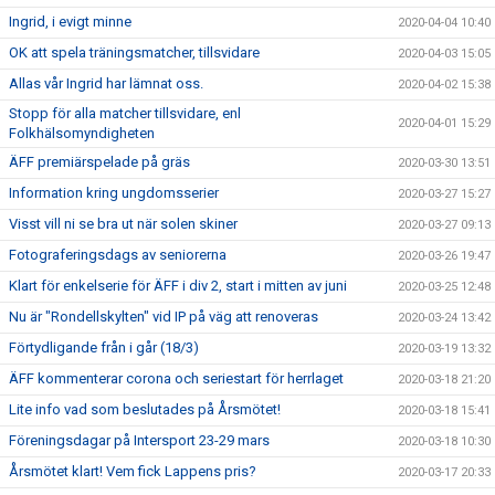
Ingrid, i evigt minne
2020-04-04 10:40
OK att spela träningsmatcher, tillsvidare
2020-04-03 15:05
Allas vår Ingrid har lämnat oss.
2020-04-02 15:38
Stopp för alla matcher tillsvidare, enl
2020-04-01 15:29
Folkhälsomyndigheten
ÄFF premiärspelade på gräs
2020-03-30 13:51
Information kring ungdomsserier
2020-03-27 15:27
Visst vill ni se bra ut när solen skiner
2020-03-27 09:13
Fotograferingsdags av seniorerna
2020-03-26 19:47
Klart för enkelserie för ÄFF i div 2, start i mitten av juni
2020-03-25 12:48
Nu är "Rondellskylten" vid IP på väg att renoveras
2020-03-24 13:42
Förtydligande från i går (18/3)
2020-03-19 13:32
ÄFF kommenterar corona och seriestart för herrlaget
2020-03-18 21:20
Lite info vad som beslutades på Årsmötet!
2020-03-18 15:41
Föreningsdagar på Intersport 23-29 mars
2020-03-18 10:30
Årsmötet klart! Vem fick Lappens pris?
2020-03-17 20:33