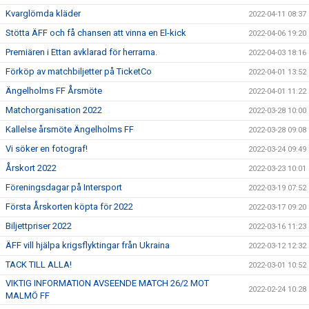
Kvarglömda kläder
2022-04-11 08:37
Stötta ÄFF och få chansen att vinna en El-kick
2022-04-06 19:20
Premiären i Ettan avklarad för herrarna.
2022-04-03 18:16
Förköp av matchbiljetter på TicketCo
2022-04-01 13:52
Ängelholms FF Årsmöte
2022-04-01 11:22
Matchorganisation 2022
2022-03-28 10:00
Kallelse årsmöte Ängelholms FF
2022-03-28 09:08
Vi söker en fotograf!
2022-03-24 09:49
Årskort 2022
2022-03-23 10:01
Föreningsdagar på Intersport
2022-03-19 07:52
Första Årskorten köpta för 2022
2022-03-17 09:20
Biljettpriser 2022
2022-03-16 11:23
ÄFF vill hjälpa krigsflyktingar från Ukraina
2022-03-12 12:32
TACK TILL ALLA!
2022-03-01 10:52
VIKTIG INFORMATION AVSEENDE MATCH 26/2 MOT
2022-02-24 10:28
MALMÖ FF