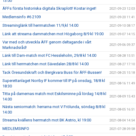
13.00
ÄFFs första historiska digitala Skraplott! Kostar inget!
2021-09-23 12:03
Medlemsinfo #6 2109
2021-09-20 11:41
Streaminglänk till herrmatchen 11/9,kl 14.00
2021-09-10 08:17
Länk att streama dammatchen mot Högaborg 8/9 kl 19.00
2021-09-07 14:15
Var med och utveckla ÄFF genom deltagande i vårt
2021-09-06 09:37
Marknadsråd!
Länk till Dam-match mot FC Hessleholm, 29/8 kl 14.00
2021-08-28 15:51
Länk till herrmatchen mot Sävedalen 28/8 kl 14.00
2021-08-27 17:10
Tack Öresundskraft och Bergkvara Buss för ÄFF-Bussen!
2021-08-25 15:18
Superettanlaget Norrby IF kommer till IP på onsdag, 18/8 kl
2021-08-16 11:49
18:30
Titta på damernas match mot Eskilsminne på lördag 14/8 kl
2021-08-09 15:43
14.00
Nästa seniormatch: herrarna mot V Frölunda, söndag 8/8 kl
2021-08-05 16:51
14.00
Streama kvällens herrmatch mot BK Astrio, kl 19:00
2021-08-04 14:54
MEDLEMSINFO
2021-07-28 09:58