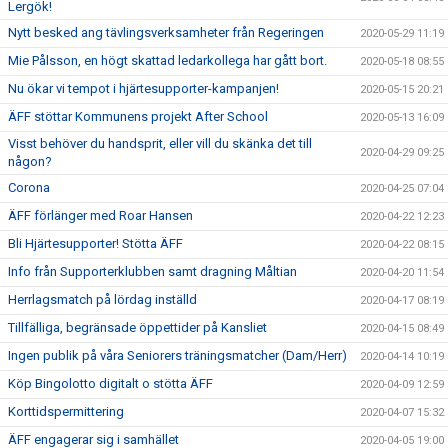
Lergök!
Nytt besked ang tävlingsverksamheter från Regeringen
2020-05-29 11:19
Mie Pålsson, en högt skattad ledarkollega har gått bort.
2020-05-18 08:55
Nu ökar vi tempot i hjärtesupporter-kampanjen!
2020-05-15 20:21
ÄFF stöttar Kommunens projekt After School
2020-05-13 16:09
Visst behöver du handsprit, eller vill du skänka det till
2020-04-29 09:25
någon?
Corona
2020-04-25 07:04
ÄFF förlänger med Roar Hansen
2020-04-22 12:23
Bli Hjärtesupporter! Stötta ÄFF
2020-04-22 08:15
Info från Supporterklubben samt dragning Måltian
2020-04-20 11:54
Herrlagsmatch på lördag inställd
2020-04-17 08:19
Tillfälliga, begränsade öppettider på Kansliet
2020-04-15 08:49
Ingen publik på våra Seniorers träningsmatcher (Dam/Herr)
2020-04-14 10:19
Köp Bingolotto digitalt o stötta ÄFF
2020-04-09 12:59
Korttidspermittering
2020-04-07 15:32
ÄFF engagerar sig i samhället
2020-04-05 19:00