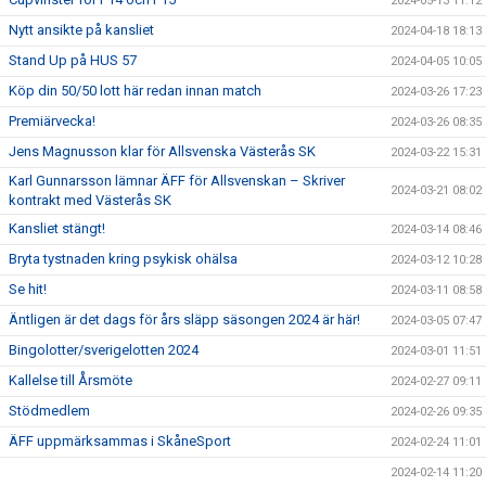
2024-05-13 11:12
Nytt ansikte på kansliet
2024-04-18 18:13
Stand Up på HUS 57
2024-04-05 10:05
Köp din 50/50 lott här redan innan match
2024-03-26 17:23
Premiärvecka!
2024-03-26 08:35
Jens Magnusson klar för Allsvenska Västerås SK
2024-03-22 15:31
Karl Gunnarsson lämnar ÄFF för Allsvenskan – Skriver
2024-03-21 08:02
kontrakt med Västerås SK
Kansliet stängt!
2024-03-14 08:46
Bryta tystnaden kring psykisk ohälsa
2024-03-12 10:28
Se hit!
2024-03-11 08:58
Äntligen är det dags för års släpp säsongen 2024 är här!
2024-03-05 07:47
Bingolotter/sverigelotten 2024
2024-03-01 11:51
Kallelse till Årsmöte
2024-02-27 09:11
Stödmedlem
2024-02-26 09:35
ÄFF uppmärksammas i SkåneSport
2024-02-24 11:01
2024-02-14 11:20