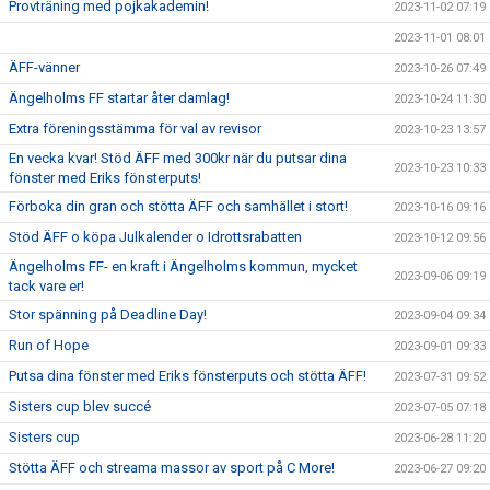
Provträning med pojkakademin!
2023-11-02 07:19
2023-11-01 08:01
ÄFF-vänner
2023-10-26 07:49
Ängelholms FF startar åter damlag!
2023-10-24 11:30
Extra föreningsstämma för val av revisor
2023-10-23 13:57
En vecka kvar! Stöd ÄFF med 300kr när du putsar dina
2023-10-23 10:33
fönster med Eriks fönsterputs!
Förboka din gran och stötta ÄFF och samhället i stort!
2023-10-16 09:16
Stöd ÄFF o köpa Julkalender o Idrottsrabatten
2023-10-12 09:56
Ängelholms FF- en kraft i Ängelholms kommun, mycket
2023-09-06 09:19
tack vare er!
Stor spänning på Deadline Day!
2023-09-04 09:34
Run of Hope
2023-09-01 09:33
Putsa dina fönster med Eriks fönsterputs och stötta ÄFF!
2023-07-31 09:52
Sisters cup blev succé
2023-07-05 07:18
Sisters cup
2023-06-28 11:20
Stötta ÄFF och streama massor av sport på C More!
2023-06-27 09:20