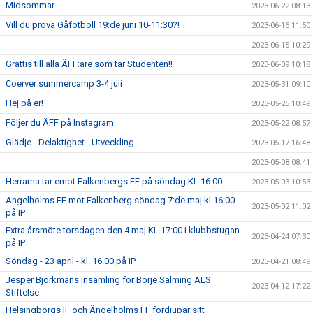
Midsommar
2023-06-22 08:13
Vill du prova Gåfotboll 19:de juni 10-11:30?!
2023-06-16 11:50
2023-06-15 10:29
Grattis till alla ÄFF:are som tar Studenten!!
2023-06-09 10:18
Coerver summercamp 3-4 juli
2023-05-31 09:10
Hej på er!
2023-05-25 10:49
Följer du ÄFF på Instagram
2023-05-22 08:57
Glädje - Delaktighet - Utveckling
2023-05-17 16:48
2023-05-08 08:41
Herrarna tar emot Falkenbergs FF på söndag KL 16:00
2023-05-03 10:53
Ängelholms FF mot Falkenberg söndag 7:de maj kl 16:00
2023-05-02 11:02
på IP
Extra årsmöte torsdagen den 4 maj KL 17:00 i klubbstugan
2023-04-24 07:30
på IP
Söndag - 23 april - kl. 16.00 på IP
2023-04-21 08:49
Jesper Björkmans insamling för Börje Salming ALS
2023-04-12 17:22
Stiftelse
Helsingborgs IF och Ängelholms FF fördjupar sitt