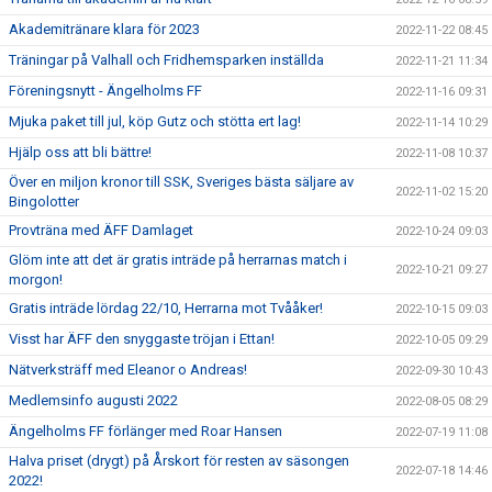
Akademitränare klara för 2023
2022-11-22 08:45
Träningar på Valhall och Fridhemsparken inställda
2022-11-21 11:34
Föreningsnytt - Ängelholms FF
2022-11-16 09:31
Mjuka paket till jul, köp Gutz och stötta ert lag!
2022-11-14 10:29
Hjälp oss att bli bättre!
2022-11-08 10:37
Över en miljon kronor till SSK, Sveriges bästa säljare av
2022-11-02 15:20
Bingolotter
Provträna med ÄFF Damlaget
2022-10-24 09:03
Glöm inte att det är gratis inträde på herrarnas match i
2022-10-21 09:27
morgon!
Gratis inträde lördag 22/10, Herrarna mot Tvååker!
2022-10-15 09:03
Visst har ÄFF den snyggaste tröjan i Ettan!
2022-10-05 09:29
Nätverksträff med Eleanor o Andreas!
2022-09-30 10:43
Medlemsinfo augusti 2022
2022-08-05 08:29
Ängelholms FF förlänger med Roar Hansen
2022-07-19 11:08
Halva priset (drygt) på Årskort för resten av säsongen
2022-07-18 14:46
2022!