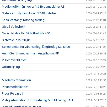
2026-06-12 07:00
Medlemsförmån hos Lyft & Byggmaskiner AB
2026-06-10 07:36
Sisters cup flyttas till den 17-18 oktober
2026-06-04 17:14
Kansliet stängt torsdag-fredag!
2026-05-27 11:31
Gå på Volleyboll!
2026-05-21 11:18
Nu är det dax för Gå fotboll för +60
2026-05-05 11:43
Sisters cup 27-28 juni
2026-04-23 09:18
Seriepremiär för vårt Herrlag, långfredag KL 13:00!
2026-03-31 11:24
Årsmöte för medlemmar i Ängelholms FF
2026-02-23 10:31
Vi Behöver bli fler!
2026-02-18 09:27
Utförsäljning!
2026-01-29 09:25
2025-12-15 09:23
Medlemsinformation!
2025-12-12 11:56
Pressmeddelande!
2025-12-11 13:29
Press Release !
2025-12-03 15:27
Viktig information: Fotografering & publicering i ÄFF
2025-10-14 07:16
Inställd ungdomsavslutning!