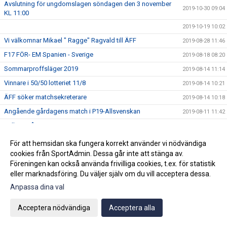
Avslutning för ungdomslagen söndagen den 3 november
2019-10-30 09:04
KL 11:00
2019-10-19 10:02
Vi välkomnar Mikael " Ragge" Ragvald till ÄFF
2019-08-28 11:46
F17 FÖR- EM Spanien - Sverige
2019-08-18 08:20
Sommarproffsläger 2019
2019-08-14 11:14
Vinnare i 50/50 lotteriet 11/8
2019-08-14 10:21
ÄFF söker matchsekreterare
2019-08-14 10:18
Angående gårdagens match i P19-Allsvenskan
2019-08-11 11:42
Kalle är på semester
2019-08-10 09:14
Klubbchefen Helena Wennerström presenterar sig
2019-08-07 08:52
För att hemsidan ska fungera korrekt använder vi nödvändiga
cookies från SportAdmin. Dessa går inte att stänga av.
FitLine är ny samarbetspartner
2019-08-03 14:21
Föreningen kan också använda frivilliga cookies, t.ex. för statistik
ÄFF söker matchsekreterare
2019-08-01 13:00
eller marknadsföring. Du väljer själv om du vill acceptera dessa.
Flera lag drar igång igen
2019-07-22 14:01
Anpassa dina val
Bemanning på våra kanslier i sommar
2019-07-04 08:02
Acceptera nödvändiga
Acceptera alla
Vinnare i 50/50 lotteriet 29/6
2019-07-01 14:32
Lyckad Sisters Football Cup
2019-07-01 11:56