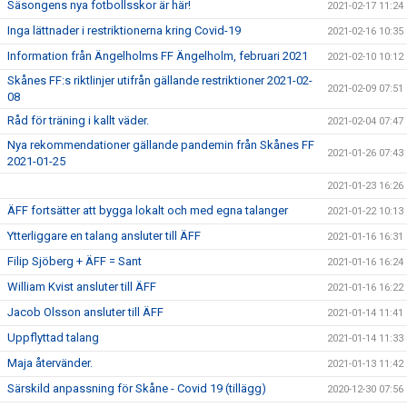
Säsongens nya fotbollsskor är här!
2021-02-17 11:24
Inga lättnader i restriktionerna kring Covid-19
2021-02-16 10:35
Information från Ängelholms FF Ängelholm, februari 2021
2021-02-10 10:12
Skånes FF:s riktlinjer utifrån gällande restriktioner 2021-02-
2021-02-09 07:51
08
Råd för träning i kallt väder.
2021-02-04 07:47
Nya rekommendationer gällande pandemin från Skånes FF
2021-01-26 07:43
2021-01-25
2021-01-23 16:26
ÄFF fortsätter att bygga lokalt och med egna talanger
2021-01-22 10:13
Ytterliggare en talang ansluter till ÄFF
2021-01-16 16:31
Filip Sjöberg + ÄFF = Sant
2021-01-16 16:24
William Kvist ansluter till ÄFF
2021-01-16 16:22
Jacob Olsson ansluter till ÄFF
2021-01-14 11:41
Uppflyttad talang
2021-01-14 11:33
Maja återvänder.
2021-01-13 11:42
Särskild anpassning för Skåne - Covid 19 (tillägg)
2020-12-30 07:56