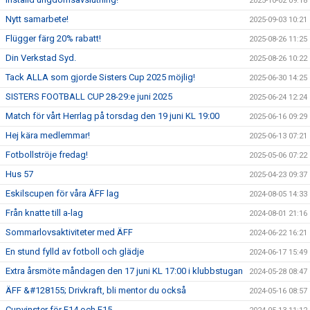
2025-10-02 09:18
Nytt samarbete!
2025-09-03 10:21
Flügger färg 20% rabatt!
2025-08-26 11:25
Din Verkstad Syd.
2025-08-26 10:22
Tack ALLA som gjorde Sisters Cup 2025 möjlig!
2025-06-30 14:25
SISTERS FOOTBALL CUP 28-29:e juni 2025
2025-06-24 12:24
Match för vårt Herrlag på torsdag den 19 juni KL 19:00
2025-06-16 09:29
Hej kära medlemmar!
2025-06-13 07:21
Fotbollströje fredag!
2025-05-06 07:22
Hus 57
2025-04-23 09:37
Eskilscupen för våra ÄFF lag
2024-08-05 14:33
Från knatte till a-lag
2024-08-01 21:16
Sommarlovsaktiviteter med ÄFF
2024-06-22 16:21
En stund fylld av fotboll och glädje
2024-06-17 15:49
Extra årsmöte måndagen den 17 juni KL 17:00 i klubbstugan
2024-05-28 08:47
ÄFF &#128155; Drivkraft, bli mentor du också
2024-05-16 08:57
Cupvinster för F14 och F15