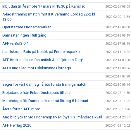
Inbjudan till Årsmöte 17 mars kl 18.30 på Kansliet
2020-02-21 08:05
A-laget träningsmatch mot IFK Värnamo Lördag 22/2 kl
2020-02-20 11:54
13:00
Hjärtstartare Fridhemsparken
2020-02-19 09:00
Damsatsningen i full gång
2020-02-18 08:49
ÄFF vs BoIS 0-1
2020-02-17 08:49
Landskrona Bois på besök på Fridhemsparken
2020-02-14 16:22
ÄFF önskar alla en fantastisk Alla-Hjärtans-Dag!
2020-02-14 09:58
ÄFFs unga lag mot Eskilsminne i lördags
2020-02-11 08:06
2020-02-11 07:28
Seger för vårt damlag i årets första träningsmatch
2020-02-10 09:14
Erbjudande från Eriks fönsterputs till alla!
2020-02-07 14:30
Matchdags för Damer o Herrar på lördag 8 februari
2020-02-07 11:22
Årets första ÄFF-möte
2020-02-06 13:26
Ang bilolyckan vid Fridhemsparken (nya IP) i måndags kväll
2020-02-04 20:37
ÄFF Herrlag 2020
2020-01-28 12:02