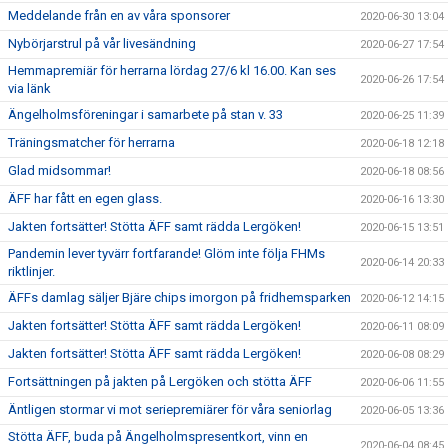
Meddelande från en av våra sponsorer
2020-06-30 13:04
Nybörjarstrul på vår livesändning
2020-06-27 17:54
Hemmapremiär för herrarna lördag 27/6 kl 16.00. Kan ses
2020-06-26 17:54
via länk
Ängelholmsföreningar i samarbete på stan v. 33
2020-06-25 11:39
Träningsmatcher för herrarna
2020-06-18 12:18
Glad midsommar!
2020-06-18 08:56
ÄFF har fått en egen glass.
2020-06-16 13:30
Jakten fortsätter! Stötta ÄFF samt rädda Lergöken!
2020-06-15 13:51
Pandemin lever tyvärr fortfarande! Glöm inte följa FHMs
2020-06-14 20:33
riktlinjer.
ÄFFs damlag säljer Bjäre chips imorgon på fridhemsparken
2020-06-12 14:15
Jakten fortsätter! Stötta ÄFF samt rädda Lergöken!
2020-06-11 08:09
Jakten fortsätter! Stötta ÄFF samt rädda Lergöken!
2020-06-08 08:29
Fortsättningen på jakten på Lergöken och stötta ÄFF
2020-06-06 11:55
Äntligen stormar vi mot seriepremiärer för våra seniorlag
2020-06-05 13:36
Stötta ÄFF, buda på Ängelholmspresentkort, vinn en
2020-06-04 08:45