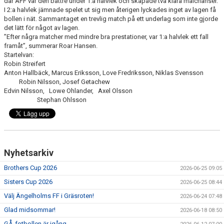
där ÄFF var den bättre under 1:a halvlek och skapade två klara målchanser.
I 2:a halvlek jämnade spelet ut sig men återigen lyckades inget av lagen få
MEDLEMS OCH TRÄNINGSAVGIFTER
bollen i nät. Sammantaget en trevlig match på ett underlag som inte gjorde
det lätt för något av lagen.
”Efter några matcher med mindre bra prestationer, var 1:a halvlek ett fall
framåt”, summerar Roar Hansen.
Startelvan:
Robin Streifert
Anton Hallbäck, Marcus Eriksson, Love Fredriksson, Niklas Svensson​
Robin Nilsson, Josef Getachew
Edvin Nilsson, Lowe Ohlander, Axel Olsson
Stephan Ohlsson
Nyhetsarkiv
Brothers Cup 2026
2026-06-25 09:05
Sisters Cup 2026
2026-06-25 08:44
Välj Ängelholms FF i Gräsroten!
2026-06-24 07:48
Glad midsommar!
2026-06-18 08:50
GÅ-fotbollen är igång