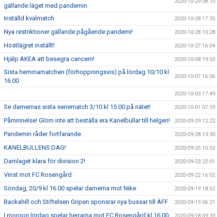
2020-10-29 08:10
gällande läget med pandemin.
Inställd kvalmatch
2020-10-28 17:35
Nya restriktioner gällande pågående pandemi!
2020-10-28 10:28
Höstlägret inställt!
2020-10-27 16:04
Hjälp AKEA att besegra cancern!
2020-10-08 19:50
Sista hemmamatchen (förhoppningsvis) på lördag 10/10 kl
2020-10-07 16:06
16.00
2020-10-03 17:49
Se damernas sista seriematch 3/10 kl 15.00 på nätet!
2020-10-01 07:59
Påminnelse! Glöm inte att beställa era Kanelbullar till helgen!
2020-09-29 12:22
Pandemin råder fortfarande
2020-09-28 13:30
KANELBULLENS DAG!
2020-09-25 10:52
Damlaget klara för division 2!
2020-09-23 22:01
Vinst mot FC Rosengård
2020-09-22 16:02
Söndag, 20/9 kl 16.00 spelar damerna mot Nike
2020-09-19 18:52
Backahill och Stiftelsen Gripen sponsrar nya bussar till ÄFF
2020-09-19 06:21
I morgon lördag spelar herrarna mot FC Rosengård kl 16.00
2020-09-18 09:33