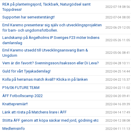
REA på planteringsjord, Täckbark, Naturgödsel samt
2022-07-18 08:56
Toppdress!
Supporten har semesterstängt!
2022-07-04 08:00
Emil Karemo presenterar sig själv och utvecklingsprojekten
2022-06-29 12:05
för barn- och ungdomsfotbollen.
Landskamp på Ängelholms IP Sveriges F23 möter Indiens
2022-05-26 11:05
damlanslag
Emil Karemo utsedd till Utvecklingsansvarig Barn &
2022-05-06 08:41
Ungdom
Vem är din favorit? Svenningsson/Isaksson eller Di Leva?
2022-04-28 10:11
Guld för vårt Tjejakademilag!
2022-04-25 14:44
Kolla på herrarnas match ikväll? Klicka in på länken
2022-04-22 15:37
P16/06 FUTURE TEAM
2022-04-22 11:02
ÄFF Fotbollscamp 2022
2022-04-20 09:41
Knattepremiär!!
2022-04-16 09:39
Länk att rösta på Matchens lirare i ÄFF
2022-04-14 17:49
Stötta ÄFF genom att köpa säckar med jord, gödning etc
2022-04-12 08:08
Medlemsinfo
2022-04-11 11:13