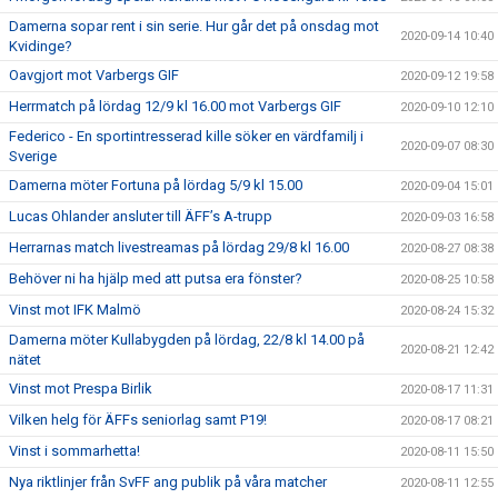
Damerna sopar rent i sin serie. Hur går det på onsdag mot
2020-09-14 10:40
Kvidinge?
Oavgjort mot Varbergs GIF
2020-09-12 19:58
Herrmatch på lördag 12/9 kl 16.00 mot Varbergs GIF
2020-09-10 12:10
Federico - En sportintresserad kille söker en värdfamilj i
2020-09-07 08:30
Sverige
Damerna möter Fortuna på lördag 5/9 kl 15.00
2020-09-04 15:01
Lucas Ohlander ansluter till ÄFF’s A-trupp
2020-09-03 16:58
Herrarnas match livestreamas på lördag 29/8 kl 16.00
2020-08-27 08:38
Behöver ni ha hjälp med att putsa era fönster?
2020-08-25 10:58
Vinst mot IFK Malmö
2020-08-24 15:32
Damerna möter Kullabygden på lördag, 22/8 kl 14.00 på
2020-08-21 12:42
nätet
Vinst mot Prespa Birlik
2020-08-17 11:31
Vilken helg för ÄFFs seniorlag samt P19!
2020-08-17 08:21
Vinst i sommarhetta!
2020-08-11 15:50
Nya riktlinjer från SvFF ang publik på våra matcher
2020-08-11 12:55