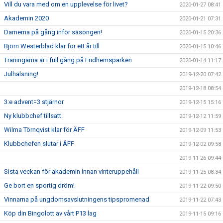
Vill du vara med om en upplevelse för livet?
2020-01-27 08:41
Akademin 2020
2020-01-21 07:31
Damerna på gång inför säsongen!
2020-01-15 20:36
Björn Westerblad klar för ett år till
2020-01-15 10:46
Träningarna är i full gång på Fridhemsparken
2020-01-14 11:17
Julhälsning!
2019-12-20 07:42
2019-12-18 08:54
3:e advent=3 stjärnor
2019-12-15 15:16
Ny klubbchef tillsatt.
2019-12-12 11:59
Wilma Törnqvist klar för ÄFF
2019-12-09 11:53
Klubbchefen slutar i ÄFF
2019-12-02 09:58
2019-11-26 09:44
Sista veckan för akademin innan vinteruppehåll
2019-11-25 08:34
Ge bort en sportig dröm!
2019-11-22 09:50
Vinnarna på ungdomsavslutningens tipspromenad
2019-11-22 07:43
Köp din Bingolott av vårt P13 lag
2019-11-15 09:16