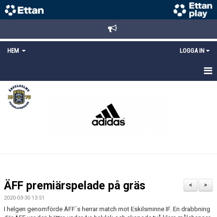
HEM
LOGGA IN
STARTSIDA
NYHETER
ANMÄLAN/REGISTRERING
POLICYS
FÖRKÖP BILJETTER
ÄFF premiärspelade på gräs
<
>
LÄNKAR
2020-03-30 13:51
I helgen genomförde ÄFF´s herrar match mot Eskilsminne IF. En drabbning