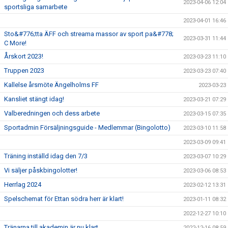
2023-04-06 12:04
sportsliga samarbete
2023-04-01 16:46
Sto&#776;tta ÄFF och streama massor av sport pa&#778;
2023-03-31 11:44
C More!
Årskort 2023!
2023-03-23 11:10
Truppen 2023
2023-03-23 07:40
Kallelse årsmöte Ängelholms FF
2023-03-23
Kansliet stängt idag!
2023-03-21 07:29
Valberedningen och dess arbete
2023-03-15 07:35
Sportadmin Försäljningsguide - Medlemmar (Bingolotto)
2023-03-10 11:58
2023-03-09 09:41
Träning inställd idag den 7/3
2023-03-07 10:29
Vi säljer påskbingolotter!
2023-03-06 08:53
Herrlag 2024
2023-02-12 13:31
Spelschemat för Ettan södra herr är klart!
2023-01-11 08:32
2022-12-27 10:10
Tränarna till akademin är nu klart
2022-12-16 08:59