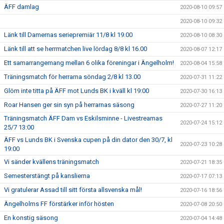
ÄFF damlag
2020-08-10 09:57
2020-08-10 09:32
Länk till Damernas seriepremiär 11/8 kl 19.00
2020-08-10 08:30
Länk till att se herrmatchen live lördag 8/8 kl 16.00
2020-08-07 12:17
Ett samarrangemang mellan 6 olika föreningar i Ängelholm!
2020-08-04 15:58
Träningsmatch för herrarna söndag 2/8 kl 13.00
2020-07-31 11:22
Glöm inte titta på ÄFF mot Lunds BK i kväll kl 19:00
2020-07-30 16:13
Roar Hansen ger sin syn på herrarnas säsong
2020-07-27 11:20
Träningsmatch ÄFF Dam vs Eskilsminne - Livestreamas
2020-07-24 15:12
25/7 13:00
ÄFF vs Lunds BK i Svenska cupen på din dator den 30/7, kl
2020-07-23 10:28
19:00
Vi sänder kvällens träningsmatch
2020-07-21 18:35
Semesterstängt på kanslierna
2020-07-17 07:13
Vi gratulerar Assad till sitt första allsvenska mål!
2020-07-16 18:56
Ängelholms FF förstärker inför hösten
2020-07-08 20:50
En konstig säsong
2020-07-04 14:48