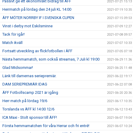
Passivt ge ett ekonomiskt bidrag till ÄFF
2021-07-21 15:13
Herrmatch på lördag den 24 juli KL 14:00
2021-07-19 10:35
ÄFF MÖTER NORRBY IF I SVENSKA CUPEN
2021-07-15 09:53
Vinst i derby mot Eskilsminne
2021-07-09 12:27
Tack för igår!
2021-07-08 09:57
Match ikväll
2021-07-07 10:33
Fortsatt utveckling av flickfotbollen i ÄFF
2021-07-05 07:18
Nästa hemmamatch, som också streamas, 7 Juli kl 19:00
2021-06-29 11:36
Glad Midsommar!
2021-06-25 11:48
Länk till damernas seriepremiär.
2021-06-22 19:17
DAM SERIEPREMIÄR IDAG
2021-06-22 07:08
ÄFF Fotbollscamp 2021 är igång
2021-06-20 20:36
Herr match på lördag 19/6
2021-06-17 10:35
Torslanda vs ÄFF kl 14:00 12/6
2021-06-12 13:43
ICA Maxi - Stolt sponsor till ÄFF!
2021-06-07 19:04
Första hemmamatchen för våra Herrar och fri entré!
2021-06-07 10:24