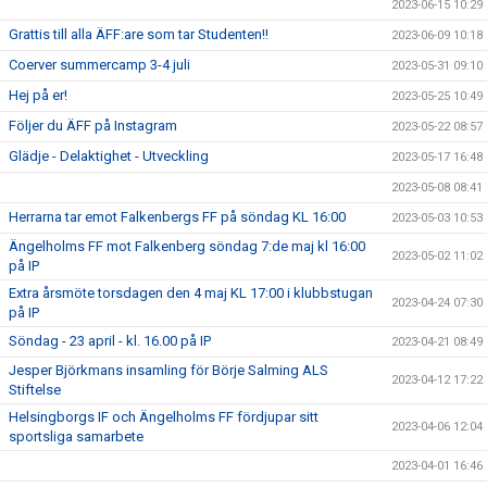
2023-06-15 10:29
Grattis till alla ÄFF:are som tar Studenten!!
2023-06-09 10:18
Coerver summercamp 3-4 juli
2023-05-31 09:10
Hej på er!
2023-05-25 10:49
Följer du ÄFF på Instagram
2023-05-22 08:57
Glädje - Delaktighet - Utveckling
2023-05-17 16:48
2023-05-08 08:41
Herrarna tar emot Falkenbergs FF på söndag KL 16:00
2023-05-03 10:53
Ängelholms FF mot Falkenberg söndag 7:de maj kl 16:00
2023-05-02 11:02
på IP
Extra årsmöte torsdagen den 4 maj KL 17:00 i klubbstugan
2023-04-24 07:30
på IP
Söndag - 23 april - kl. 16.00 på IP
2023-04-21 08:49
Jesper Björkmans insamling för Börje Salming ALS
2023-04-12 17:22
Stiftelse
Helsingborgs IF och Ängelholms FF fördjupar sitt
2023-04-06 12:04
sportsliga samarbete
2023-04-01 16:46