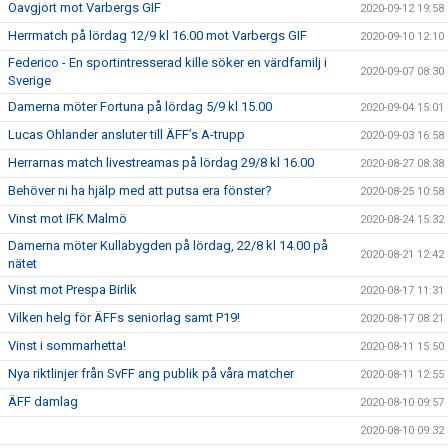
Oavgjort mot Varbergs GIF
2020-09-12 19:58
Herrmatch på lördag 12/9 kl 16.00 mot Varbergs GIF
2020-09-10 12:10
Federico - En sportintresserad kille söker en värdfamilj i
2020-09-07 08:30
Sverige
Damerna möter Fortuna på lördag 5/9 kl 15.00
2020-09-04 15:01
Lucas Ohlander ansluter till ÄFF’s A-trupp
2020-09-03 16:58
Herrarnas match livestreamas på lördag 29/8 kl 16.00
2020-08-27 08:38
Behöver ni ha hjälp med att putsa era fönster?
2020-08-25 10:58
Vinst mot IFK Malmö
2020-08-24 15:32
Damerna möter Kullabygden på lördag, 22/8 kl 14.00 på
2020-08-21 12:42
nätet
Vinst mot Prespa Birlik
2020-08-17 11:31
Vilken helg för ÄFFs seniorlag samt P19!
2020-08-17 08:21
Vinst i sommarhetta!
2020-08-11 15:50
Nya riktlinjer från SvFF ang publik på våra matcher
2020-08-11 12:55
ÄFF damlag
2020-08-10 09:57
2020-08-10 09:32