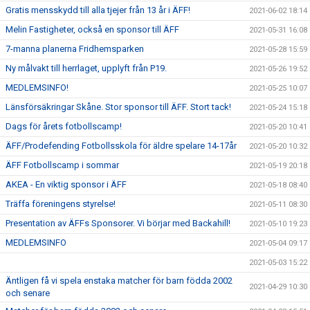
Gratis mensskydd till alla tjejer från 13 år i ÄFF!
2021-06-02 18:14
Melin Fastigheter, också en sponsor till ÄFF
2021-05-31 16:08
7-manna planerna Fridhemsparken
2021-05-28 15:59
Ny målvakt till herrlaget, upplyft från P19.
2021-05-26 19:52
MEDLEMSINFO!
2021-05-25 10:07
Länsförsäkringar Skåne. Stor sponsor till ÄFF. Stort tack!
2021-05-24 15:18
Dags för årets fotbollscamp!
2021-05-20 10:41
ÄFF/Prodefending Fotbollsskola för äldre spelare 14-17år
2021-05-20 10:32
ÄFF Fotbollscamp i sommar
2021-05-19 20:18
AKEA - En viktig sponsor i ÄFF
2021-05-18 08:40
Träffa föreningens styrelse!
2021-05-11 08:30
Presentation av ÄFFs Sponsorer. Vi börjar med Backahill!
2021-05-10 19:23
MEDLEMSINFO
2021-05-04 09:17
2021-05-03 15:22
Äntligen få vi spela enstaka matcher för barn födda 2002
2021-04-29 10:30
och senare