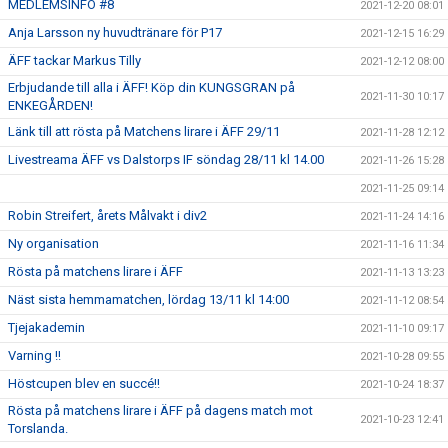
MEDLEMSINFO #8
2021-12-20 08:01
Anja Larsson ny huvudtränare för P17
2021-12-15 16:29
ÄFF tackar Markus Tilly
2021-12-12 08:00
Erbjudande till alla i ÄFF! Köp din KUNGSGRAN på
2021-11-30 10:17
ENKEGÅRDEN!
Länk till att rösta på Matchens lirare i ÄFF 29/11
2021-11-28 12:12
Livestreama ÄFF vs Dalstorps IF söndag 28/11 kl 14.00
2021-11-26 15:28
2021-11-25 09:14
Robin Streifert, årets Målvakt i div2
2021-11-24 14:16
Ny organisation
2021-11-16 11:34
Rösta på matchens lirare i ÄFF
2021-11-13 13:23
Näst sista hemmamatchen, lördag 13/11 kl 14:00
2021-11-12 08:54
Tjejakademin
2021-11-10 09:17
Varning !!
2021-10-28 09:55
Höstcupen blev en succé!!
2021-10-24 18:37
Rösta på matchens lirare i ÄFF på dagens match mot
2021-10-23 12:41
Torslanda.