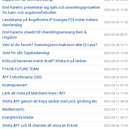
Emil Karemo presenterar sig själv och utvecklingsprojekten
2022-06-29 12:05
för barn- och ungdomsfotbollen.
Landskamp på Ängelholms IP Sveriges F23 möter Indiens
2022-05-26 11:05
damlanslag
Emil Karemo utsedd till Utvecklingsansvarig Barn &
2022-05-06 08:41
Ungdom
Vem är din favorit? Svenningsson/Isaksson eller Di Leva?
2022-04-28 10:11
Guld för vårt Tjejakademilag!
2022-04-25 14:44
Kolla på herrarnas match ikväll? Klicka in på länken
2022-04-22 15:37
P16/06 FUTURE TEAM
2022-04-22 11:02
ÄFF Fotbollscamp 2022
2022-04-20 09:41
Knattepremiär!!
2022-04-16 09:39
Länk att rösta på Matchens lirare i ÄFF
2022-04-14 17:49
Stötta ÄFF genom att köpa säckar med jord, gödning etc
2022-04-12 08:08
Medlemsinfo
2022-04-11 11:13
Kvarglömda kläder
2022-04-11 08:37
Stötta ÄFF och få chansen att vinna en El-kick
2022-04-06 19:20