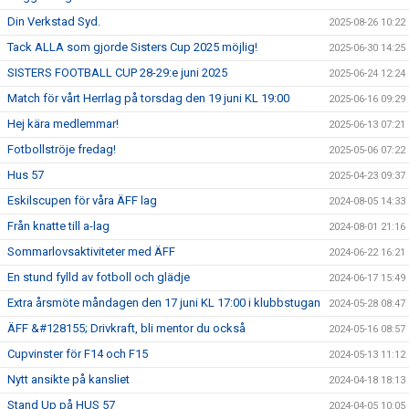
Din Verkstad Syd.
2025-08-26 10:22
Tack ALLA som gjorde Sisters Cup 2025 möjlig!
2025-06-30 14:25
SISTERS FOOTBALL CUP 28-29:e juni 2025
2025-06-24 12:24
Match för vårt Herrlag på torsdag den 19 juni KL 19:00
2025-06-16 09:29
Hej kära medlemmar!
2025-06-13 07:21
Fotbollströje fredag!
2025-05-06 07:22
Hus 57
2025-04-23 09:37
Eskilscupen för våra ÄFF lag
2024-08-05 14:33
Från knatte till a-lag
2024-08-01 21:16
Sommarlovsaktiviteter med ÄFF
2024-06-22 16:21
En stund fylld av fotboll och glädje
2024-06-17 15:49
Extra årsmöte måndagen den 17 juni KL 17:00 i klubbstugan
2024-05-28 08:47
ÄFF &#128155; Drivkraft, bli mentor du också
2024-05-16 08:57
Cupvinster för F14 och F15
2024-05-13 11:12
Nytt ansikte på kansliet
2024-04-18 18:13
Stand Up på HUS 57
2024-04-05 10:05