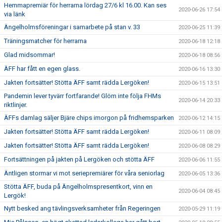
Hemmapremiär för herrarna lördag 27/6 kl 16.00. Kan ses
2020-06-26 17:54
via länk
Ängelholmsföreningar i samarbete på stan v. 33
2020-06-25 11:39
Träningsmatcher för herrarna
2020-06-18 12:18
Glad midsommar!
2020-06-18 08:56
ÄFF har fått en egen glass.
2020-06-16 13:30
Jakten fortsätter! Stötta ÄFF samt rädda Lergöken!
2020-06-15 13:51
Pandemin lever tyvärr fortfarande! Glöm inte följa FHMs
2020-06-14 20:33
riktlinjer.
ÄFFs damlag säljer Bjäre chips imorgon på fridhemsparken
2020-06-12 14:15
Jakten fortsätter! Stötta ÄFF samt rädda Lergöken!
2020-06-11 08:09
Jakten fortsätter! Stötta ÄFF samt rädda Lergöken!
2020-06-08 08:29
Fortsättningen på jakten på Lergöken och stötta ÄFF
2020-06-06 11:55
Äntligen stormar vi mot seriepremiärer för våra seniorlag
2020-06-05 13:36
Stötta ÄFF, buda på Ängelholmspresentkort, vinn en
2020-06-04 08:45
Lergök!
Nytt besked ang tävlingsverksamheter från Regeringen
2020-05-29 11:19