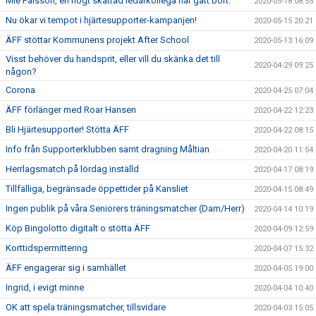
Mie Pålsson, en högt skattad ledarkollega har gått bort.
2020-05-18 08:55
Nu ökar vi tempot i hjärtesupporter-kampanjen!
2020-05-15 20:21
ÄFF stöttar Kommunens projekt After School
2020-05-13 16:09
Visst behöver du handsprit, eller vill du skänka det till
2020-04-29 09:25
någon?
Corona
2020-04-25 07:04
ÄFF förlänger med Roar Hansen
2020-04-22 12:23
Bli Hjärtesupporter! Stötta ÄFF
2020-04-22 08:15
Info från Supporterklubben samt dragning Måltian
2020-04-20 11:54
Herrlagsmatch på lördag inställd
2020-04-17 08:19
Tillfälliga, begränsade öppettider på Kansliet
2020-04-15 08:49
Ingen publik på våra Seniorers träningsmatcher (Dam/Herr)
2020-04-14 10:19
Köp Bingolotto digitalt o stötta ÄFF
2020-04-09 12:59
Korttidspermittering
2020-04-07 15:32
ÄFF engagerar sig i samhället
2020-04-05 19:00
Ingrid, i evigt minne
2020-04-04 10:40
OK att spela träningsmatcher, tillsvidare
2020-04-03 15:05