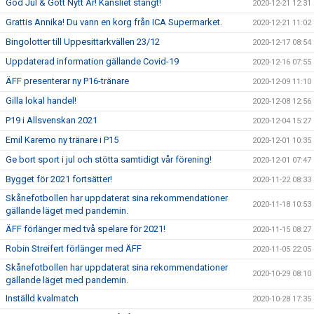
God Jul & Gott Nytt År! Kansliet stängt!
2020-12-21 12:31
Grattis Annika! Du vann en korg från ICA Supermarket.
2020-12-21 11:02
Bingolotter till Uppesittarkvällen 23/12
2020-12-17 08:54
Uppdaterad information gällande Covid-19
2020-12-16 07:55
ÄFF presenterar ny P16-tränare
2020-12-09 11:10
Gilla lokal handel!
2020-12-08 12:56
P19 i Allsvenskan 2021
2020-12-04 15:27
Emil Karemo ny tränare i P15
2020-12-01 10:35
Ge bort sport i jul och stötta samtidigt vår förening!
2020-12-01 07:47
Bygget för 2021 fortsätter!
2020-11-22 08:33
Skånefotbollen har uppdaterat sina rekommendationer
2020-11-18 10:53
gällande läget med pandemin.
ÄFF förlänger med två spelare för 2021!
2020-11-15 08:27
Robin Streifert förlänger med ÄFF
2020-11-05 22:05
Skånefotbollen har uppdaterat sina rekommendationer
2020-10-29 08:10
gällande läget med pandemin.
Inställd kvalmatch
2020-10-28 17:35