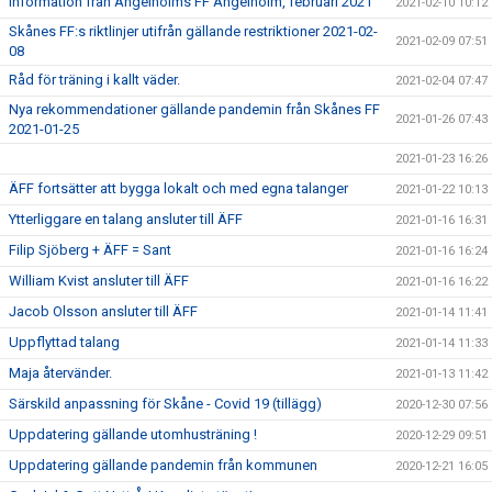
Information från Ängelholms FF Ängelholm, februari 2021
2021-02-10 10:12
Skånes FF:s riktlinjer utifrån gällande restriktioner 2021-02-
2021-02-09 07:51
08
Råd för träning i kallt väder.
2021-02-04 07:47
Nya rekommendationer gällande pandemin från Skånes FF
2021-01-26 07:43
2021-01-25
2021-01-23 16:26
ÄFF fortsätter att bygga lokalt och med egna talanger
2021-01-22 10:13
Ytterliggare en talang ansluter till ÄFF
2021-01-16 16:31
Filip Sjöberg + ÄFF = Sant
2021-01-16 16:24
William Kvist ansluter till ÄFF
2021-01-16 16:22
Jacob Olsson ansluter till ÄFF
2021-01-14 11:41
Uppflyttad talang
2021-01-14 11:33
Maja återvänder.
2021-01-13 11:42
Särskild anpassning för Skåne - Covid 19 (tillägg)
2020-12-30 07:56
Uppdatering gällande utomhusträning !
2020-12-29 09:51
Uppdatering gällande pandemin från kommunen
2020-12-21 16:05