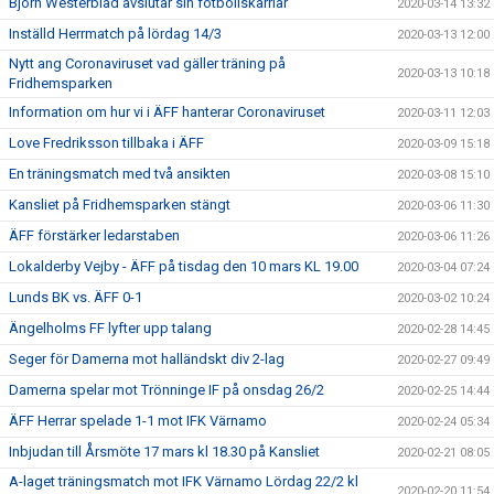
Björn Westerblad avslutar sin fotbollskarriär
2020-03-14 13:32
Inställd Herrmatch på lördag 14/3
2020-03-13 12:00
Nytt ang Coronaviruset vad gäller träning på
2020-03-13 10:18
Fridhemsparken
Information om hur vi i ÄFF hanterar Coronaviruset
2020-03-11 12:03
Love Fredriksson tillbaka i ÄFF
2020-03-09 15:18
En träningsmatch med två ansikten
2020-03-08 15:10
Kansliet på Fridhemsparken stängt
2020-03-06 11:30
ÄFF förstärker ledarstaben
2020-03-06 11:26
Lokalderby Vejby - ÄFF på tisdag den 10 mars KL 19.00
2020-03-04 07:24
Lunds BK vs. ÄFF 0-1
2020-03-02 10:24
Ängelholms FF lyfter upp talang
2020-02-28 14:45
Seger för Damerna mot halländskt div 2-lag
2020-02-27 09:49
Damerna spelar mot Trönninge IF på onsdag 26/2
2020-02-25 14:44
ÄFF Herrar spelade 1-1 mot IFK Värnamo
2020-02-24 05:34
Inbjudan till Årsmöte 17 mars kl 18.30 på Kansliet
2020-02-21 08:05
A-laget träningsmatch mot IFK Värnamo Lördag 22/2 kl
2020-02-20 11:54