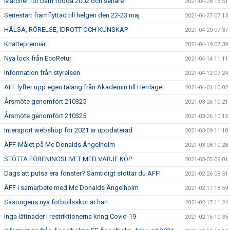
Matcher för barn födda 2002 och senare
2021-04-28 15:51
Seriestart framflyttad till helgen den 22-23 maj
2021-04-27 07:13
HÄLSA, RÖRELSE, IDROTT OCH KUNSKAP
2021-04-20 07:37
Knattepremiär
2021-04-19 07:39
Nya lock från EcoRetur
2021-04-14 11:11
Information från styrelsen
2021-04-12 07:24
ÄFF lyfter upp egen talang från Akademin till Herrlaget
2021-04-01 10:02
Årsmöte genomfört 210325
2021-03-26 10:21
Årsmöte genomfört 210325
2021-03-26 10:15
Intersport webshop för 2021 är uppdaterad
2021-03-09 11:18
ÄFF-Målet på Mc Donalds Ängelholm
2021-03-08 10:28
STÖTTA FÖRENINGSLIVET MED VARJE KÖP
2021-03-05 09:01
Dags att putsa era fönster? Samtidigt stöttar du ÄFF!
2021-02-26 08:51
ÄFF i samarbete med Mc Donalds Ängelholm
2021-02-17 18:59
Säsongens nya fotbollsskor är här!
2021-02-17 11:24
Inga lättnader i restriktionerna kring Covid-19
2021-02-16 10:35