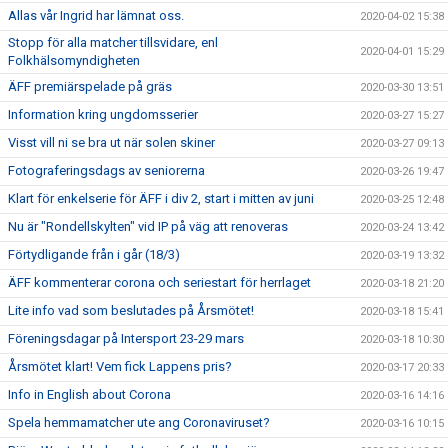
Allas vår Ingrid har lämnat oss.
2020-04-02 15:38
Stopp för alla matcher tillsvidare, enl
2020-04-01 15:29
Folkhälsomyndigheten
ÄFF premiärspelade på gräs
2020-03-30 13:51
Information kring ungdomsserier
2020-03-27 15:27
Visst vill ni se bra ut när solen skiner
2020-03-27 09:13
Fotograferingsdags av seniorerna
2020-03-26 19:47
Klart för enkelserie för ÄFF i div 2, start i mitten av juni
2020-03-25 12:48
Nu är "Rondellskylten" vid IP på väg att renoveras
2020-03-24 13:42
Förtydligande från i går (18/3)
2020-03-19 13:32
ÄFF kommenterar corona och seriestart för herrlaget
2020-03-18 21:20
Lite info vad som beslutades på Årsmötet!
2020-03-18 15:41
Föreningsdagar på Intersport 23-29 mars
2020-03-18 10:30
Årsmötet klart! Vem fick Lappens pris?
2020-03-17 20:33
Info in English about Corona
2020-03-16 14:16
Spela hemmamatcher ute ang Coronaviruset?
2020-03-16 10:15