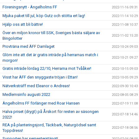
Föreningsnytt - Ängelholms FF
2022-11-16 09:31
Mjuka paket till jul, köp Gutz och stötta ert lag!
2022-11-14 10:29
Hjälp oss att bli bättre!
2022-11-08 10:37
Över en miljon kronor till SSK, Sveriges bästa säljare av
2022-11-02 15:20
Bingolotter
Provträna med ÄFF Damlaget
2022-10-24 09:03
Glöm inte att det är gratis inträde på herrarnas match i
2022-10-21 09:27
morgon!
Gratis inträde lördag 22/10, Herrarna mot Tvååker!
2022-10-15 09:03
Visst har ÄFF den snyggaste tröjan i Ettan!
2022-10-05 09:29
Nätverksträff med Eleanor o Andreas!
2022-09-30 10:43
Medlemsinfo augusti 2022
2022-08-05 08:29
Ängelholms FF förlänger med Roar Hansen
2022-07-19 11:08
Halva priset (drygt) på Årskort för resten av säsongen
2022-07-18 14:46
2022!
REA på planteringsjord, Täckbark, Naturgödsel samt
2022-07-18 08:56
Toppdress!
Supporten har semesterstängt!
2022-07-04 08:00