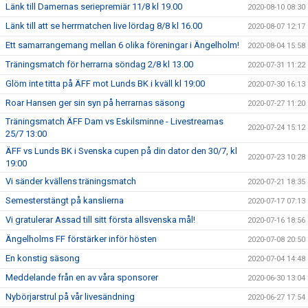
Länk till Damernas seriepremiär 11/8 kl 19.00
2020-08-10 08:30
Länk till att se herrmatchen live lördag 8/8 kl 16.00
2020-08-07 12:17
Ett samarrangemang mellan 6 olika föreningar i Ängelholm!
2020-08-04 15:58
Träningsmatch för herrarna söndag 2/8 kl 13.00
2020-07-31 11:22
Glöm inte titta på ÄFF mot Lunds BK i kväll kl 19:00
2020-07-30 16:13
Roar Hansen ger sin syn på herrarnas säsong
2020-07-27 11:20
Träningsmatch ÄFF Dam vs Eskilsminne - Livestreamas
2020-07-24 15:12
25/7 13:00
ÄFF vs Lunds BK i Svenska cupen på din dator den 30/7, kl
2020-07-23 10:28
19:00
Vi sänder kvällens träningsmatch
2020-07-21 18:35
Semesterstängt på kanslierna
2020-07-17 07:13
Vi gratulerar Assad till sitt första allsvenska mål!
2020-07-16 18:56
Ängelholms FF förstärker inför hösten
2020-07-08 20:50
En konstig säsong
2020-07-04 14:48
Meddelande från en av våra sponsorer
2020-06-30 13:04
Nybörjarstrul på vår livesändning
2020-06-27 17:54