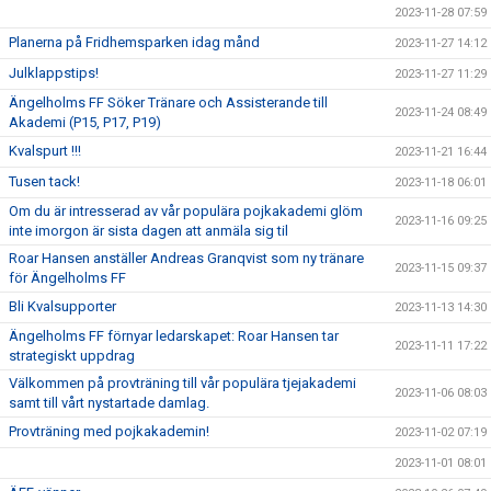
2023-11-28 07:59
Planerna på Fridhemsparken idag månd
2023-11-27 14:12
Julklappstips!
2023-11-27 11:29
Ängelholms FF Söker Tränare och Assisterande till
2023-11-24 08:49
Akademi (P15, P17, P19)
Kvalspurt !!!
2023-11-21 16:44
Tusen tack!
2023-11-18 06:01
Om du är intresserad av vår populära pojkakademi glöm
2023-11-16 09:25
inte imorgon är sista dagen att anmäla sig til
Roar Hansen anställer Andreas Granqvist som ny tränare
2023-11-15 09:37
för Ängelholms FF
Bli Kvalsupporter
2023-11-13 14:30
Ängelholms FF förnyar ledarskapet: Roar Hansen tar
2023-11-11 17:22
strategiskt uppdrag
Välkommen på provträning till vår populära tjejakademi
2023-11-06 08:03
samt till vårt nystartade damlag.
Provträning med pojkakademin!
2023-11-02 07:19
2023-11-01 08:01