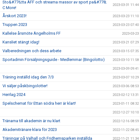
Sto&#776;tta ÄFF och streama massor av sport pa&#778;
2023-03-31 11:44
C More!
Årskort 2023!
2023-03-23 11:10
Truppen 2023
2023-03-23 07:40
Kallelse årsmöte Ängelholms FF
2023-03-23
Kansliet stängt idag!
2023-03-21 07:29
Valberedningen och dess arbete
2023-03-15 07:35
Sportadmin Försäljningsguide - Medlemmar (Bingolotto)
2023-03-10 11:58
2023-03-09 09:41
Träning inställd idag den 7/3
2023-03-07 10:29
Vi säljer påskbingolotter!
2023-03-06 08:53
Herrlag 2024
2023-02-12 13:31
Spelschemat för Ettan södra herr är klart!
2023-01-11 08:32
2022-12-27 10:10
Tränarna till akademin är nu klart
2022-12-16 08:59
Akademitränare klara för 2023
2022-11-22 08:45
Träningar på Valhall och Fridhemsparken inställda
2022-11-21 11:34