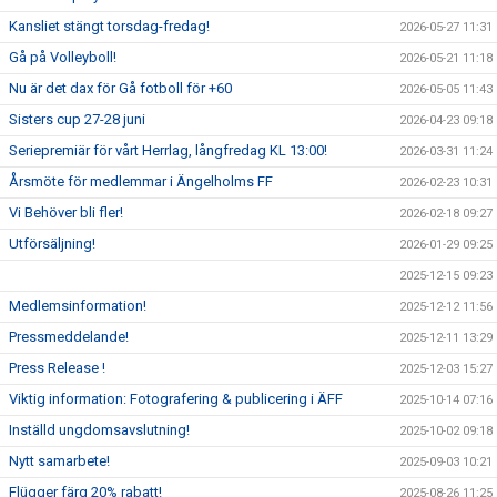
Kansliet stängt torsdag-fredag!
2026-05-27 11:31
Gå på Volleyboll!
2026-05-21 11:18
Nu är det dax för Gå fotboll för +60
2026-05-05 11:43
Sisters cup 27-28 juni
2026-04-23 09:18
Seriepremiär för vårt Herrlag, långfredag KL 13:00!
2026-03-31 11:24
Årsmöte för medlemmar i Ängelholms FF
2026-02-23 10:31
Vi Behöver bli fler!
2026-02-18 09:27
Utförsäljning!
2026-01-29 09:25
2025-12-15 09:23
Medlemsinformation!
2025-12-12 11:56
Pressmeddelande!
2025-12-11 13:29
Press Release !
2025-12-03 15:27
Viktig information: Fotografering & publicering i ÄFF
2025-10-14 07:16
Inställd ungdomsavslutning!
2025-10-02 09:18
Nytt samarbete!
2025-09-03 10:21
Flügger färg 20% rabatt!
2025-08-26 11:25