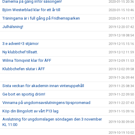
Damerna på gång inför säsongen!
2020-01-15 20:36
Björn Westerblad klar för ett år till
2020-01-15 10:46
Träningarna är i full gång på Fridhemsparken
2020-01-14 11:17
Julhälsning!
2019-12-20 07:42
2019-12-18 08:54
3:e advent=3 stjärnor
2019-12-15 15:16
Ny klubbchef tillsatt.
2019-12-12 11:59
Wilma Törnqvist klar för ÄFF
2019-12-09 11:53
Klubbchefen slutar i ÄFF
2019-12-02 09:58
2019-11-26 09:44
Sista veckan för akademin innan vinteruppehåll
2019-11-25 08:34
Ge bort en sportig dröm!
2019-11-22 09:50
Vinnarna på ungdomsavslutningens tipspromenad
2019-11-22 07:43
Köp din Bingolott av vårt P13 lag
2019-11-15 09:16
Avslutning för ungdomslagen söndagen den 3 november
2019-10-30 09:04
KL 11:00
2019-10-19 10:02