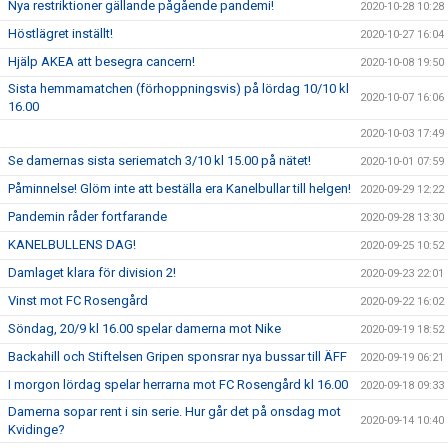
Nya restriktioner gällande pågående pandemi!
2020-10-28 10:28
Höstlägret inställt!
2020-10-27 16:04
Hjälp AKEA att besegra cancern!
2020-10-08 19:50
Sista hemmamatchen (förhoppningsvis) på lördag 10/10 kl
2020-10-07 16:06
16.00
2020-10-03 17:49
Se damernas sista seriematch 3/10 kl 15.00 på nätet!
2020-10-01 07:59
Påminnelse! Glöm inte att beställa era Kanelbullar till helgen!
2020-09-29 12:22
Pandemin råder fortfarande
2020-09-28 13:30
KANELBULLENS DAG!
2020-09-25 10:52
Damlaget klara för division 2!
2020-09-23 22:01
Vinst mot FC Rosengård
2020-09-22 16:02
Söndag, 20/9 kl 16.00 spelar damerna mot Nike
2020-09-19 18:52
Backahill och Stiftelsen Gripen sponsrar nya bussar till ÄFF
2020-09-19 06:21
I morgon lördag spelar herrarna mot FC Rosengård kl 16.00
2020-09-18 09:33
Damerna sopar rent i sin serie. Hur går det på onsdag mot
2020-09-14 10:40
Kvidinge?