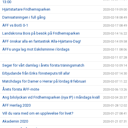
13:00
Hjärtstartare Fridhemsparken
2020-02-19 09:00
Damsatsningen i full gång
2020-02-18 08:49
ÄFF vs BoIS 0-1
2020-02-17 08:49
Landskrona Bois på besök på Fridhemsparken
2020-02-14 16:22
ÄFF önskar alla en fantastisk Alla-Hjärtans-Dag!
2020-02-14 09:58
ÄFFs unga lag mot Eskilsminne i lördags
2020-02-11 08:06
2020-02-11 07:28
Seger för vårt damlag i årets första träningsmatch
2020-02-10 09:14
Erbjudande från Eriks fönsterputs till alla!
2020-02-07 14:30
Matchdags för Damer o Herrar på lördag 8 februari
2020-02-07 11:22
Årets första ÄFF-möte
2020-02-06 13:26
Ang bilolyckan vid Fridhemsparken (nya IP) i måndags kväll
2020-02-04 20:37
ÄFF Herrlag 2020
2020-01-28 12:02
Vill du vara med om en upplevelse för livet?
2020-01-27 08:41
Akademin 2020
2020-01-21 07:31