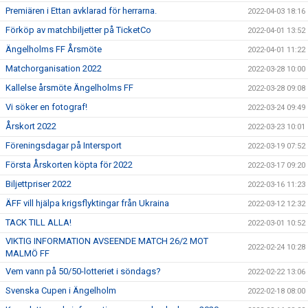
Premiären i Ettan avklarad för herrarna.
2022-04-03 18:16
Förköp av matchbiljetter på TicketCo
2022-04-01 13:52
Ängelholms FF Årsmöte
2022-04-01 11:22
Matchorganisation 2022
2022-03-28 10:00
Kallelse årsmöte Ängelholms FF
2022-03-28 09:08
Vi söker en fotograf!
2022-03-24 09:49
Årskort 2022
2022-03-23 10:01
Föreningsdagar på Intersport
2022-03-19 07:52
Första Årskorten köpta för 2022
2022-03-17 09:20
Biljettpriser 2022
2022-03-16 11:23
ÄFF vill hjälpa krigsflyktingar från Ukraina
2022-03-12 12:32
TACK TILL ALLA!
2022-03-01 10:52
VIKTIG INFORMATION AVSEENDE MATCH 26/2 MOT
2022-02-24 10:28
MALMÖ FF
Vem vann på 50/50-lotteriet i söndags?
2022-02-22 13:06
Svenska Cupen i Ängelholm
2022-02-18 08:00