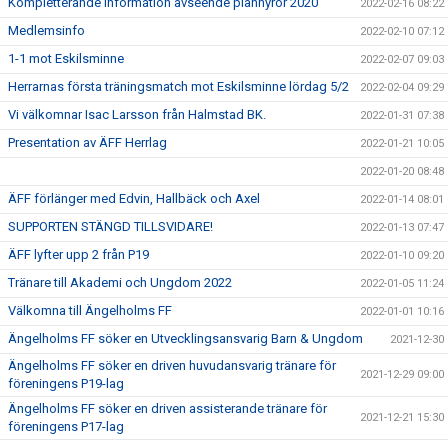
Kompletterande information avseende planhyror 2020
2022-02-16 08:22
Medlemsinfo
2022-02-10 07:12
1-1 mot Eskilsminne
2022-02-07 09:03
Herrarnas första träningsmatch mot Eskilsminne lördag 5/2
2022-02-04 09:29
Vi välkomnar Isac Larsson från Halmstad BK.
2022-01-31 07:38
Presentation av ÄFF Herrlag
2022-01-21 10:05
2022-01-20 08:48
ÄFF förlänger med Edvin, Hallbäck och Axel
2022-01-14 08:01
SUPPORTEN STÄNGD TILLSVIDARE!
2022-01-13 07:47
ÄFF lyfter upp 2 från P19
2022-01-10 09:20
Tränare till Akademi och Ungdom 2022
2022-01-05 11:24
Välkomna till Ängelholms FF
2022-01-01 10:16
Ängelholms FF söker en Utvecklingsansvarig Barn & Ungdom
2021-12-30
Ängelholms FF söker en driven huvudansvarig tränare för
2021-12-29 09:00
föreningens P19-lag
Ängelholms FF söker en driven assisterande tränare för
2021-12-21 15:30
föreningens P17-lag