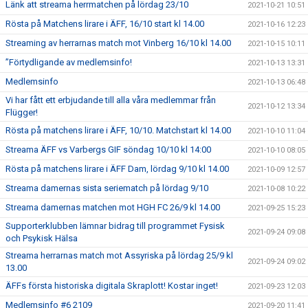
Länk att streama herrmatchen på lördag 23/10
2021-10-21 10:51
Rösta på Matchens lirare i ÄFF, 16/10 start kl 14.00
2021-10-16 12:23
Streaming av herrarnas match mot Vinberg 16/10 kl 14.00
2021-10-15 10:11
”Förtydligande av medlemsinfo!
2021-10-13 13:31
Medlemsinfo
2021-10-13 06:48
Vi har fått ett erbjudande till alla våra medlemmar från
2021-10-12 13:34
Flügger!
Rösta på matchens lirare i ÄFF, 10/10. Matchstart kl 14.00
2021-10-10 11:04
Streama ÄFF vs Varbergs GIF söndag 10/10 kl 14:00
2021-10-10 08:05
Rösta på matchens lirare i ÄFF Dam, lördag 9/10 kl 14.00
2021-10-09 12:57
Streama damernas sista seriematch på lördag 9/10
2021-10-08 10:22
Streama damernas matchen mot HGH FC 26/9 kl 14.00
2021-09-25 15:23
Supporterklubben lämnar bidrag till programmet Fysisk
2021-09-24 09:08
och Psykisk Hälsa
Streama herrarnas match mot Assyriska på lördag 25/9 kl
2021-09-24 09:02
13.00
ÄFFs första historiska digitala Skraplott! Kostar inget!
2021-09-23 12:03
Medlemsinfo #6 2109
2021-09-20 11:41