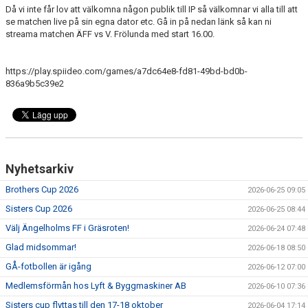
Då vi inte får lov att välkomna någon publik till IP så välkomnar vi alla till att
MEDLEMS OCH TRÄNINGSAVGIFTER
se matchen live på sin egna dator etc. Gå in på nedan länk så kan ni
streama matchen ÄFF vs V. Frölunda med start 16.00.
https://play.spiideo.com/games/a7dc64e8-fd81-49bd-bd0b-
836a9b5c39e2
Nyhetsarkiv
Brothers Cup 2026
2026-06-25 09:05
Sisters Cup 2026
2026-06-25 08:44
Välj Ängelholms FF i Gräsroten!
2026-06-24 07:48
Glad midsommar!
2026-06-18 08:50
GÅ-fotbollen är igång
2026-06-12 07:00
Medlemsförmån hos Lyft & Byggmaskiner AB
2026-06-10 07:36
Sisters cup flyttas till den 17-18 oktober
2026-06-04 17:14