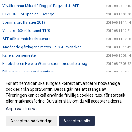
Vi välkomnar Mikael " Ragge" Ragvald till ÄFF
2019-08-28 11:46
F17 FÖR- EM Spanien - Sverige
2019-08-18 08:20
Sommarproffsläger 2019
2019-08-14 11:14
Vinnare i 50/50 lotteriet 11/8
2019-08-14 10:21
ÄFF söker matchsekreterare
2019-08-14 10:18
Angående gårdagens match i P19-Allsvenskan
2019-08-11 11:42
Kalle är på semester
2019-08-10 09:14
Klubbchefen Helena Wennerström presenterar sig
2019-08-07 08:52
FitLine är ny samarbetspartner
2019-08-03 14:21
ÄFF söker matchsekreterare
2019-08-01 13:00
För att hemsidan ska fungera korrekt använder vi nödvändiga
Flera lag drar igång igen
2019-07-22 14:01
cookies från SportAdmin. Dessa går inte att stänga av.
Föreningen kan också använda frivilliga cookies, t.ex. för statistik
Bemanning på våra kanslier i sommar
2019-07-04 08:02
eller marknadsföring. Du väljer själv om du vill acceptera dessa.
Vinnare i 50/50 lotteriet 29/6
2019-07-01 14:32
Anpassa dina val
Lyckad Sisters Football Cup
2019-07-01 11:56
Acceptera nödvändiga
Acceptera alla
Ladda ner Min Fotboll-appen
2019-06-22 12:00
Dan Norberg har gått STAC-utbildning
2019-06-21 12:00