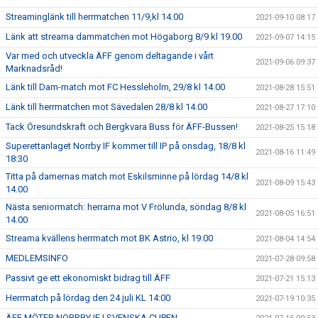
Streaminglänk till herrmatchen 11/9,kl 14.00
2021-09-10 08:17
Länk att streama dammatchen mot Högaborg 8/9 kl 19.00
2021-09-07 14:15
Var med och utveckla ÄFF genom deltagande i vårt
2021-09-06 09:37
Marknadsråd!
Länk till Dam-match mot FC Hessleholm, 29/8 kl 14.00
2021-08-28 15:51
Länk till herrmatchen mot Sävedalen 28/8 kl 14.00
2021-08-27 17:10
Tack Öresundskraft och Bergkvara Buss för ÄFF-Bussen!
2021-08-25 15:18
Superettanlaget Norrby IF kommer till IP på onsdag, 18/8 kl
2021-08-16 11:49
18:30
Titta på damernas match mot Eskilsminne på lördag 14/8 kl
2021-08-09 15:43
14.00
Nästa seniormatch: herrarna mot V Frölunda, söndag 8/8 kl
2021-08-05 16:51
14.00
Streama kvällens herrmatch mot BK Astrio, kl 19:00
2021-08-04 14:54
MEDLEMSINFO
2021-07-28 09:58
Passivt ge ett ekonomiskt bidrag till ÄFF
2021-07-21 15:13
Herrmatch på lördag den 24 juli KL 14:00
2021-07-19 10:35
ÄFF MÖTER NORRBY IF I SVENSKA CUPEN