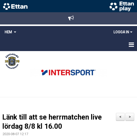
HEM
LOGGA IN
STARTSIDA
NYHETER
ANMÄLAN/REGISTRERING
POLICYS
FÖRKÖP BILJETTER
Länk till att se herrmatchen live
<
>
LÄNKAR
lördag 8/8 kl 16.00
2020-08-07 12:17