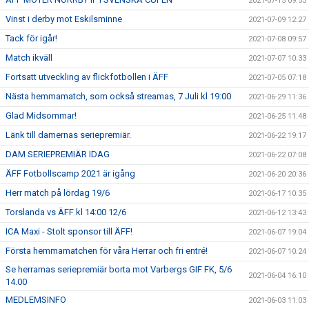
2021-07-15 09:53
Vinst i derby mot Eskilsminne
2021-07-09 12:27
Tack för igår!
2021-07-08 09:57
Match ikväll
2021-07-07 10:33
Fortsatt utveckling av flickfotbollen i ÄFF
2021-07-05 07:18
Nästa hemmamatch, som också streamas, 7 Juli kl 19:00
2021-06-29 11:36
Glad Midsommar!
2021-06-25 11:48
Länk till damernas seriepremiär.
2021-06-22 19:17
DAM SERIEPREMIÄR IDAG
2021-06-22 07:08
ÄFF Fotbollscamp 2021 är igång
2021-06-20 20:36
Herr match på lördag 19/6
2021-06-17 10:35
Torslanda vs ÄFF kl 14:00 12/6
2021-06-12 13:43
ICA Maxi - Stolt sponsor till ÄFF!
2021-06-07 19:04
Första hemmamatchen för våra Herrar och fri entré!
2021-06-07 10:24
Se herrarnas seriepremiär borta mot Varbergs GIF FK, 5/6
2021-06-04 16:10
14.00
MEDLEMSINFO
2021-06-03 11:03