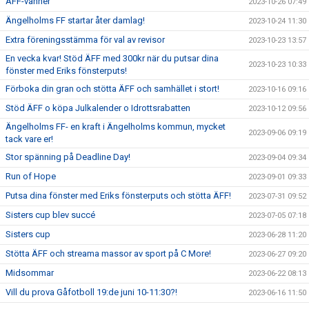
ÄFF-vänner
2023-10-26 07:49
Ängelholms FF startar åter damlag!
2023-10-24 11:30
Extra föreningsstämma för val av revisor
2023-10-23 13:57
En vecka kvar! Stöd ÄFF med 300kr när du putsar dina
2023-10-23 10:33
fönster med Eriks fönsterputs!
Förboka din gran och stötta ÄFF och samhället i stort!
2023-10-16 09:16
Stöd ÄFF o köpa Julkalender o Idrottsrabatten
2023-10-12 09:56
Ängelholms FF- en kraft i Ängelholms kommun, mycket
2023-09-06 09:19
tack vare er!
Stor spänning på Deadline Day!
2023-09-04 09:34
Run of Hope
2023-09-01 09:33
Putsa dina fönster med Eriks fönsterputs och stötta ÄFF!
2023-07-31 09:52
Sisters cup blev succé
2023-07-05 07:18
Sisters cup
2023-06-28 11:20
Stötta ÄFF och streama massor av sport på C More!
2023-06-27 09:20
Midsommar
2023-06-22 08:13
Vill du prova Gåfotboll 19:de juni 10-11:30?!
2023-06-16 11:50