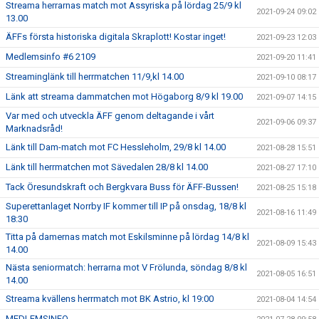
Streama herrarnas match mot Assyriska på lördag 25/9 kl
2021-09-24 09:02
13.00
ÄFFs första historiska digitala Skraplott! Kostar inget!
2021-09-23 12:03
Medlemsinfo #6 2109
2021-09-20 11:41
Streaminglänk till herrmatchen 11/9,kl 14.00
2021-09-10 08:17
Länk att streama dammatchen mot Högaborg 8/9 kl 19.00
2021-09-07 14:15
Var med och utveckla ÄFF genom deltagande i vårt
2021-09-06 09:37
Marknadsråd!
Länk till Dam-match mot FC Hessleholm, 29/8 kl 14.00
2021-08-28 15:51
Länk till herrmatchen mot Sävedalen 28/8 kl 14.00
2021-08-27 17:10
Tack Öresundskraft och Bergkvara Buss för ÄFF-Bussen!
2021-08-25 15:18
Superettanlaget Norrby IF kommer till IP på onsdag, 18/8 kl
2021-08-16 11:49
18:30
Titta på damernas match mot Eskilsminne på lördag 14/8 kl
2021-08-09 15:43
14.00
Nästa seniormatch: herrarna mot V Frölunda, söndag 8/8 kl
2021-08-05 16:51
14.00
Streama kvällens herrmatch mot BK Astrio, kl 19:00
2021-08-04 14:54
MEDLEMSINFO