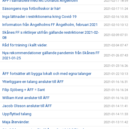
ÄFF i samarbete med Mc Donalds Ängelholm
2021-02-17 18:59
Säsongens nya fotbollsskor är här!
2021-02-17 11:24
Inga lättnader i restriktionerna kring Covid-19
2021-02-16 10:35
Information från Ängelholms FF Ängelholm, februari 2021
2021-02-10 10:12
Skånes FF:s riktlinjer utifrån gällande restriktioner 2021-02-
2021-02-09 07:51
08
Råd för träning i kallt väder.
2021-02-04 07:47
Nya rekommendationer gällande pandemin från Skånes FF
2021-01-26 07:43
2021-01-25
2021-01-23 16:26
ÄFF fortsätter att bygga lokalt och med egna talanger
2021-01-22 10:13
Ytterliggare en talang ansluter till ÄFF
2021-01-16 16:31
Filip Sjöberg + ÄFF = Sant
2021-01-16 16:24
William Kvist ansluter till ÄFF
2021-01-16 16:22
Jacob Olsson ansluter till ÄFF
2021-01-14 11:41
Uppflyttad talang
2021-01-14 11:33
Maja återvänder.
2021-01-13 11:42