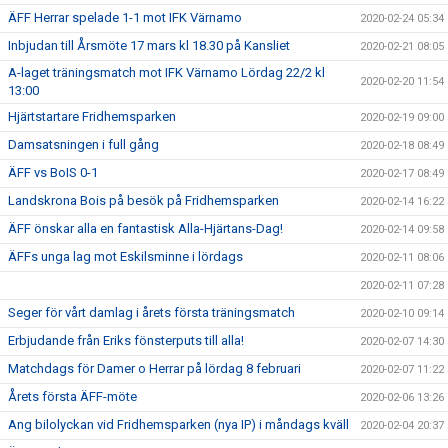
ÄFF Herrar spelade 1-1 mot IFK Värnamo
2020-02-24 05:34
Inbjudan till Årsmöte 17 mars kl 18.30 på Kansliet
2020-02-21 08:05
A-laget träningsmatch mot IFK Värnamo Lördag 22/2 kl
2020-02-20 11:54
13:00
Hjärtstartare Fridhemsparken
2020-02-19 09:00
Damsatsningen i full gång
2020-02-18 08:49
ÄFF vs BoIS 0-1
2020-02-17 08:49
Landskrona Bois på besök på Fridhemsparken
2020-02-14 16:22
ÄFF önskar alla en fantastisk Alla-Hjärtans-Dag!
2020-02-14 09:58
ÄFFs unga lag mot Eskilsminne i lördags
2020-02-11 08:06
2020-02-11 07:28
Seger för vårt damlag i årets första träningsmatch
2020-02-10 09:14
Erbjudande från Eriks fönsterputs till alla!
2020-02-07 14:30
Matchdags för Damer o Herrar på lördag 8 februari
2020-02-07 11:22
Årets första ÄFF-möte
2020-02-06 13:26
Ang bilolyckan vid Fridhemsparken (nya IP) i måndags kväll
2020-02-04 20:37