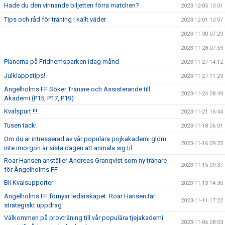
Hade du den vinnande biljetten förra matchen?
2023-12-05 10:01
Tips och råd för träning i kallt väder
2023-12-01 10:07
2023-11-30 07:29
2023-11-28 07:59
Planerna på Fridhemsparken idag månd
2023-11-27 14:12
Julklappstips!
2023-11-27 11:29
Ängelholms FF Söker Tränare och Assisterande till
2023-11-24 08:49
Akademi (P15, P17, P19)
Kvalspurt !!!
2023-11-21 16:44
Tusen tack!
2023-11-18 06:01
Om du är intresserad av vår populära pojkakademi glöm
2023-11-16 09:25
inte imorgon är sista dagen att anmäla sig til
Roar Hansen anställer Andreas Granqvist som ny tränare
2023-11-15 09:37
för Ängelholms FF
Bli Kvalsupporter
2023-11-13 14:30
Ängelholms FF förnyar ledarskapet: Roar Hansen tar
2023-11-11 17:22
strategiskt uppdrag
Välkommen på provträning till vår populära tjejakademi
2023-11-06 08:03