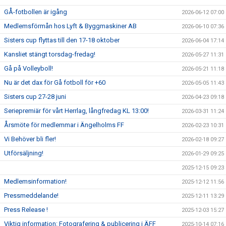
GÅ-fotbollen är igång
2026-06-12 07:00
Medlemsförmån hos Lyft & Byggmaskiner AB
2026-06-10 07:36
Sisters cup flyttas till den 17-18 oktober
2026-06-04 17:14
Kansliet stängt torsdag-fredag!
2026-05-27 11:31
Gå på Volleyboll!
2026-05-21 11:18
Nu är det dax för Gå fotboll för +60
2026-05-05 11:43
Sisters cup 27-28 juni
2026-04-23 09:18
Seriepremiär för vårt Herrlag, långfredag KL 13:00!
2026-03-31 11:24
Årsmöte för medlemmar i Ängelholms FF
2026-02-23 10:31
Vi Behöver bli fler!
2026-02-18 09:27
Utförsäljning!
2026-01-29 09:25
2025-12-15 09:23
Medlemsinformation!
2025-12-12 11:56
Pressmeddelande!
2025-12-11 13:29
Press Release !
2025-12-03 15:27
Viktig information: Fotografering & publicering i ÄFF
2025-10-14 07:16