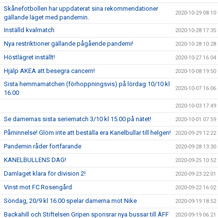
Skånefotbollen har uppdaterat sina rekommendationer
2020-10-29 08:10
gällande läget med pandemin.
Inställd kvalmatch
2020-10-28 17:35
Nya restriktioner gällande pågående pandemi!
2020-10-28 10:28
Höstlägret inställt!
2020-10-27 16:04
Hjälp AKEA att besegra cancern!
2020-10-08 19:50
Sista hemmamatchen (förhoppningsvis) på lördag 10/10 kl
2020-10-07 16:06
16.00
2020-10-03 17:49
Se damernas sista seriematch 3/10 kl 15.00 på nätet!
2020-10-01 07:59
Påminnelse! Glöm inte att beställa era Kanelbullar till helgen!
2020-09-29 12:22
Pandemin råder fortfarande
2020-09-28 13:30
KANELBULLENS DAG!
2020-09-25 10:52
Damlaget klara för division 2!
2020-09-23 22:01
Vinst mot FC Rosengård
2020-09-22 16:02
Söndag, 20/9 kl 16.00 spelar damerna mot Nike
2020-09-19 18:52
Backahill och Stiftelsen Gripen sponsrar nya bussar till ÄFF
2020-09-19 06:21