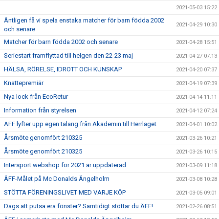
2021-05-03 15:22
Äntligen få vi spela enstaka matcher för barn födda 2002
2021-04-29 10:30
och senare
Matcher för barn födda 2002 och senare
2021-04-28 15:51
Seriestart framflyttad till helgen den 22-23 maj
2021-04-27 07:13
HÄLSA, RÖRELSE, IDROTT OCH KUNSKAP
2021-04-20 07:37
Knattepremiär
2021-04-19 07:39
Nya lock från EcoRetur
2021-04-14 11:11
Information från styrelsen
2021-04-12 07:24
ÄFF lyfter upp egen talang från Akademin till Herrlaget
2021-04-01 10:02
Årsmöte genomfört 210325
2021-03-26 10:21
Årsmöte genomfört 210325
2021-03-26 10:15
Intersport webshop för 2021 är uppdaterad
2021-03-09 11:18
ÄFF-Målet på Mc Donalds Ängelholm
2021-03-08 10:28
STÖTTA FÖRENINGSLIVET MED VARJE KÖP
2021-03-05 09:01
Dags att putsa era fönster? Samtidigt stöttar du ÄFF!
2021-02-26 08:51