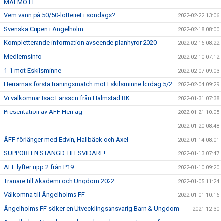
MALMÖ FF
Vem vann på 50/50-lotteriet i söndags?
2022-02-22 13:06
Svenska Cupen i Ängelholm
2022-02-18 08:00
Kompletterande information avseende planhyror 2020
2022-02-16 08:22
Medlemsinfo
2022-02-10 07:12
1-1 mot Eskilsminne
2022-02-07 09:03
Herrarnas första träningsmatch mot Eskilsminne lördag 5/2
2022-02-04 09:29
Vi välkomnar Isac Larsson från Halmstad BK.
2022-01-31 07:38
Presentation av ÄFF Herrlag
2022-01-21 10:05
2022-01-20 08:48
ÄFF förlänger med Edvin, Hallbäck och Axel
2022-01-14 08:01
SUPPORTEN STÄNGD TILLSVIDARE!
2022-01-13 07:47
ÄFF lyfter upp 2 från P19
2022-01-10 09:20
Tränare till Akademi och Ungdom 2022
2022-01-05 11:24
Välkomna till Ängelholms FF
2022-01-01 10:16
Ängelholms FF söker en Utvecklingsansvarig Barn & Ungdom
2021-12-30