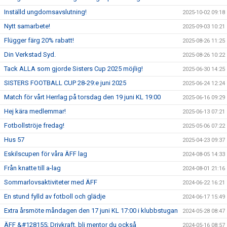
Inställd ungdomsavslutning!
2025-10-02 09:18
Nytt samarbete!
2025-09-03 10:21
Flügger färg 20% rabatt!
2025-08-26 11:25
Din Verkstad Syd.
2025-08-26 10:22
Tack ALLA som gjorde Sisters Cup 2025 möjlig!
2025-06-30 14:25
SISTERS FOOTBALL CUP 28-29:e juni 2025
2025-06-24 12:24
Match för vårt Herrlag på torsdag den 19 juni KL 19:00
2025-06-16 09:29
Hej kära medlemmar!
2025-06-13 07:21
Fotbollströje fredag!
2025-05-06 07:22
Hus 57
2025-04-23 09:37
Eskilscupen för våra ÄFF lag
2024-08-05 14:33
Från knatte till a-lag
2024-08-01 21:16
Sommarlovsaktiviteter med ÄFF
2024-06-22 16:21
En stund fylld av fotboll och glädje
2024-06-17 15:49
Extra årsmöte måndagen den 17 juni KL 17:00 i klubbstugan
2024-05-28 08:47
ÄFF &#128155; Drivkraft, bli mentor du också
2024-05-16 08:57