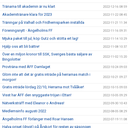
Tränarna till akademin är nu klart
2022-12-16 08:59
Akademitränare klara för 2023
2022-11-22 08:45
Träningar på Valhall och Fridhemsparken inställda
2022-11-21 11:34
Föreningsnytt - Ängelholms FF
2022-11-16 09:31
Mjuka paket till jul, köp Gutz och stötta ert lag!
2022-11-14 10:29
Hjälp oss att bli bättre!
2022-11-08 10:37
Över en miljon kronor till SSK, Sveriges bästa säljare av
2022-11-02 15:20
Bingolotter
Provträna med ÄFF Damlaget
2022-10-24 09:03
Glöm inte att det är gratis inträde på herrarnas match i
2022-10-21 09:27
morgon!
Gratis inträde lördag 22/10, Herrarna mot Tvååker!
2022-10-15 09:03
Visst har ÄFF den snyggaste tröjan i Ettan!
2022-10-05 09:29
Nätverksträff med Eleanor o Andreas!
2022-09-30 10:43
Medlemsinfo augusti 2022
2022-08-05 08:29
Ängelholms FF förlänger med Roar Hansen
2022-07-19 11:08
Halva priset (drygt) på Årskort för resten av säsongen