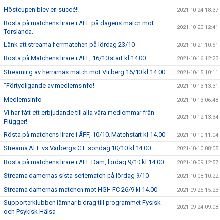
Höstcupen blev en succé!!
2021-10-24 18:37
Rösta på matchens lirare i ÄFF på dagens match mot
2021-10-23 12:41
Torslanda.
Länk att streama herrmatchen på lördag 23/10
2021-10-21 10:51
Rösta på Matchens lirare i ÄFF, 16/10 start kl 14.00
2021-10-16 12:23
Streaming av herrarnas match mot Vinberg 16/10 kl 14.00
2021-10-15 10:11
”Förtydligande av medlemsinfo!
2021-10-13 13:31
Medlemsinfo
2021-10-13 06:48
Vi har fått ett erbjudande till alla våra medlemmar från
2021-10-12 13:34
Flügger!
Rösta på matchens lirare i ÄFF, 10/10. Matchstart kl 14.00
2021-10-10 11:04
Streama ÄFF vs Varbergs GIF söndag 10/10 kl 14:00
2021-10-10 08:05
Rösta på matchens lirare i ÄFF Dam, lördag 9/10 kl 14.00
2021-10-09 12:57
Streama damernas sista seriematch på lördag 9/10
2021-10-08 10:22
Streama damernas matchen mot HGH FC 26/9 kl 14.00
2021-09-25 15:23
Supporterklubben lämnar bidrag till programmet Fysisk
2021-09-24 09:08
och Psykisk Hälsa