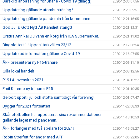
Särskild anpassning för Skåne - Covid 19 (tillägg)
2020-12-30 07:56
Uppdatering gällande utomhusträning !
2020-12-29 09:51
Uppdatering gällande pandemin från kommunen
2020-12-21 16:05
God Jul & Gott Nytt År! Kansliet stängt!
2020-12-21 12:31
Grattis Annika! Du vann en korg från ICA Supermarket.
2020-12-21 11:02
Bingolotter till Uppesittarkvällen 23/12
2020-12-17 08:54
Uppdaterad information gällande Covid-19
2020-12-16 07:55
ÄFF presenterar ny P16-tränare
2020-12-09 11:10
Gilla lokal handel!
2020-12-08 12:56
P19 i Allsvenskan 2021
2020-12-04 15:27
Emil Karemo ny tränare i P15
2020-12-01 10:35
Ge bort sport i jul och stötta samtidigt vår förening!
2020-12-01 07:47
Bygget för 2021 fortsätter!
2020-11-22 08:33
Skånefotbollen har uppdaterat sina rekommendationer
2020-11-18 10:53
gällande läget med pandemin.
ÄFF förlänger med två spelare för 2021!
2020-11-15 08:27
Robin Streifert förlänger med ÄFF
2020-11-05 22:05