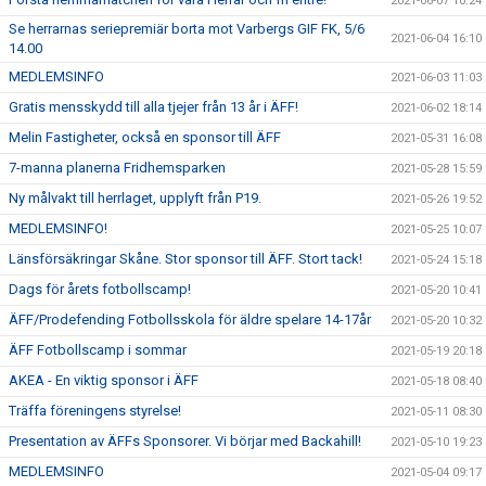
2021-06-07 10:24
Se herrarnas seriepremiär borta mot Varbergs GIF FK, 5/6
2021-06-04 16:10
14.00
MEDLEMSINFO
2021-06-03 11:03
Gratis mensskydd till alla tjejer från 13 år i ÄFF!
2021-06-02 18:14
Melin Fastigheter, också en sponsor till ÄFF
2021-05-31 16:08
7-manna planerna Fridhemsparken
2021-05-28 15:59
Ny målvakt till herrlaget, upplyft från P19.
2021-05-26 19:52
MEDLEMSINFO!
2021-05-25 10:07
Länsförsäkringar Skåne. Stor sponsor till ÄFF. Stort tack!
2021-05-24 15:18
Dags för årets fotbollscamp!
2021-05-20 10:41
ÄFF/Prodefending Fotbollsskola för äldre spelare 14-17år
2021-05-20 10:32
ÄFF Fotbollscamp i sommar
2021-05-19 20:18
AKEA - En viktig sponsor i ÄFF
2021-05-18 08:40
Träffa föreningens styrelse!
2021-05-11 08:30
Presentation av ÄFFs Sponsorer. Vi börjar med Backahill!
2021-05-10 19:23
MEDLEMSINFO
2021-05-04 09:17