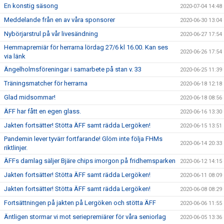
En konstig säsong
2020-07-04 14:48
Meddelande från en av våra sponsorer
2020-06-30 13:04
Nybörjarstrul på vår livesändning
2020-06-27 17:54
Hemmapremiär för herrarna lördag 27/6 kl 16.00. Kan ses
2020-06-26 17:54
via länk
Ängelholmsföreningar i samarbete på stan v. 33
2020-06-25 11:39
Träningsmatcher för herrarna
2020-06-18 12:18
Glad midsommar!
2020-06-18 08:56
ÄFF har fått en egen glass.
2020-06-16 13:30
Jakten fortsätter! Stötta ÄFF samt rädda Lergöken!
2020-06-15 13:51
Pandemin lever tyvärr fortfarande! Glöm inte följa FHMs
2020-06-14 20:33
riktlinjer.
ÄFFs damlag säljer Bjäre chips imorgon på fridhemsparken
2020-06-12 14:15
Jakten fortsätter! Stötta ÄFF samt rädda Lergöken!
2020-06-11 08:09
Jakten fortsätter! Stötta ÄFF samt rädda Lergöken!
2020-06-08 08:29
Fortsättningen på jakten på Lergöken och stötta ÄFF
2020-06-06 11:55
Äntligen stormar vi mot seriepremiärer för våra seniorlag
2020-06-05 13:36