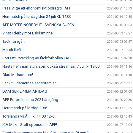
2021-07-28 09:58
Passivt ge ett ekonomiskt bidrag till ÄFF
2021-07-21 15:13
Herrmatch på lördag den 24 juli KL 14:00
2021-07-19 10:35
ÄFF MÖTER NORRBY IF I SVENSKA CUPEN
2021-07-15 09:53
Vinst i derby mot Eskilsminne
2021-07-09 12:27
Tack för igår!
2021-07-08 09:57
Match ikväll
2021-07-07 10:33
Fortsatt utveckling av flickfotbollen i ÄFF
2021-07-05 07:18
Nästa hemmamatch, som också streamas, 7 Juli kl 19:00
2021-06-29 11:36
Glad Midsommar!
2021-06-25 11:48
Länk till damernas seriepremiär.
2021-06-22 19:17
DAM SERIEPREMIÄR IDAG
2021-06-22 07:08
ÄFF Fotbollscamp 2021 är igång
2021-06-20 20:36
Herr match på lördag 19/6
2021-06-17 10:35
Torslanda vs ÄFF kl 14:00 12/6
2021-06-12 13:43
ICA Maxi - Stolt sponsor till ÄFF!
2021-06-07 19:04
Första hemmamatchen för våra Herrar och fri entré!