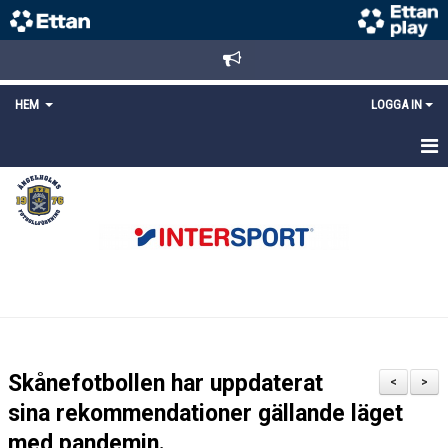
HEM
LOGGA IN
STARTSIDA
NYHETER
ANMÄLAN/REGISTRERING
POLICYS
FÖRKÖP BILJETTER
Skånefotbollen har uppdaterat
<
>
LÄNKAR
sina rekommendationer gällande läget
med pandemin.