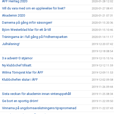
ÄFF Herrlag 2020
2020-01-28 12:02
Vill du vara med om en upplevelse för livet?
2020-01-27 08:41
Akademin 2020
2020-01-21 07:31
Damerna på gång inför säsongen!
2020-01-15 20:36
Björn Westerblad klar för ett år till
2020-01-15 10:46
Träningarna är i full gång på Fridhemsparken
2020-01-14 11:17
Julhälsning!
2019-12-20 07:42
2019-12-18 08:54
3:e advent=3 stjärnor
2019-12-15 15:16
Ny klubbchef tillsatt.
2019-12-12 11:59
Wilma Törnqvist klar för ÄFF
2019-12-09 11:53
Klubbchefen slutar i ÄFF
2019-12-02 09:58
2019-11-26 09:44
Sista veckan för akademin innan vinteruppehåll
2019-11-25 08:34
Ge bort en sportig dröm!
2019-11-22 09:50
Vinnarna på ungdomsavslutningens tipspromenad
2019-11-22 07:43