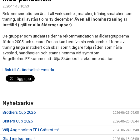
2020-11-18 10:53
MEDLEMS OCH TRÄNINGSAVGIFTER
Rekommendationen är att all verksamhet, matcher, träningsmatcher som
träning, skall avstås t o m 13 december.
Även all inomhusträning är
inställd ( gäller alla åldersgrupper)
De grupper som undantas denna rekommendation är åldersgrupperna
födda 2005 och senare. Dessa kan bedriva sin verksamhet i form av
träning (inga matcher) och skall som tidigare följa råden som hålla
avstånd, handhygien och stanna hemma vid symptom.
Ängelholms FF kommer att följa Skånebolls rekommendation.
Länk till Skånebolls hemsida
Nyhetsarkiv
Brothers Cup 2026
2026-06-25 09:05
Sisters Cup 2026
2026-06-25 08:44
Välj Ängelholms FF i Gräsroten!
2026-06-24 07:48
Glad midsommar!
2026-06-18 08:50