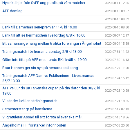
Nya riktlinjer från SvFF ang publik på våra matcher
2020-08-11 12:55
ÄFF damlag
2020-08-10 09:57
2020-08-10 09:32
Länk till Damernas seriepremiär 11/8 kl 19.00
2020-08-10 08:30
Länk till att se herrmatchen live lördag 8/8 kl 16.00
2020-08-07 12:17
Ett samarrangemang mellan 6 olika föreningar i Ängelholm!
2020-08-04 15:58
Träningsmatch för herrarna söndag 2/8 kl 13.00
2020-07-31 11:22
Glöm inte titta på ÄFF mot Lunds BK i kväll kl 19:00
2020-07-30 16:13
Roar Hansen ger sin syn på herrarnas säsong
2020-07-27 11:20
Träningsmatch ÄFF Dam vs Eskilsminne - Livestreamas
2020-07-24 15:12
25/7 13:00
ÄFF vs Lunds BK i Svenska cupen på din dator den 30/7, kl
2020-07-23 10:28
19:00
Vi sänder kvällens träningsmatch
2020-07-21 18:35
Semesterstängt på kanslierna
2020-07-17 07:13
Vi gratulerar Assad till sitt första allsvenska mål!
2020-07-16 18:56
Ängelholms FF förstärker inför hösten
2020-07-08 20:50