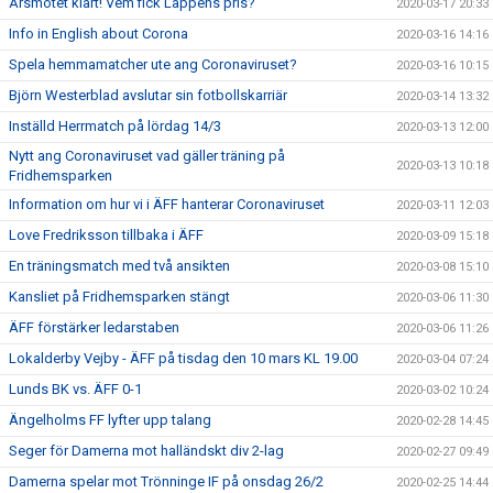
Årsmötet klart! Vem fick Lappens pris?
2020-03-17 20:33
Info in English about Corona
2020-03-16 14:16
Spela hemmamatcher ute ang Coronaviruset?
2020-03-16 10:15
Björn Westerblad avslutar sin fotbollskarriär
2020-03-14 13:32
Inställd Herrmatch på lördag 14/3
2020-03-13 12:00
Nytt ang Coronaviruset vad gäller träning på
2020-03-13 10:18
Fridhemsparken
Information om hur vi i ÄFF hanterar Coronaviruset
2020-03-11 12:03
Love Fredriksson tillbaka i ÄFF
2020-03-09 15:18
En träningsmatch med två ansikten
2020-03-08 15:10
Kansliet på Fridhemsparken stängt
2020-03-06 11:30
ÄFF förstärker ledarstaben
2020-03-06 11:26
Lokalderby Vejby - ÄFF på tisdag den 10 mars KL 19.00
2020-03-04 07:24
Lunds BK vs. ÄFF 0-1
2020-03-02 10:24
Ängelholms FF lyfter upp talang
2020-02-28 14:45
Seger för Damerna mot halländskt div 2-lag
2020-02-27 09:49
Damerna spelar mot Trönninge IF på onsdag 26/2
2020-02-25 14:44