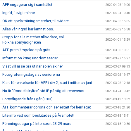
ÄFF engagerar sig i samhället
2020-04-05 19:00
Ingrid, i evigt minne
2020-04-04 10:40
OK att spela träningsmatcher, tillsvidare
2020-04-03 15:05
Allas vår Ingrid har lämnat oss.
2020-04-02 15:38
Stopp för alla matcher tillsvidare, enl
2020-04-01 15:29
Folkhälsomyndigheten
ÄFF premiärspelade på gräs
2020-03-30 13:51
Information kring ungdomsserier
2020-03-27 15:27
Visst vill ni se bra ut när solen skiner
2020-03-27 09:13
Fotograferingsdags av seniorerna
2020-03-26 19:47
Klart för enkelserie för ÄFF i div 2, start i mitten av juni
2020-03-25 12:48
Nu är "Rondellskylten" vid IP på väg att renoveras
2020-03-24 13:42
Förtydligande från i går (18/3)
2020-03-19 13:32
ÄFF kommenterar corona och seriestart för herrlaget
2020-03-18 21:20
Lite info vad som beslutades på Årsmötet!
2020-03-18 15:41
Föreningsdagar på Intersport 23-29 mars
2020-03-18 10:30