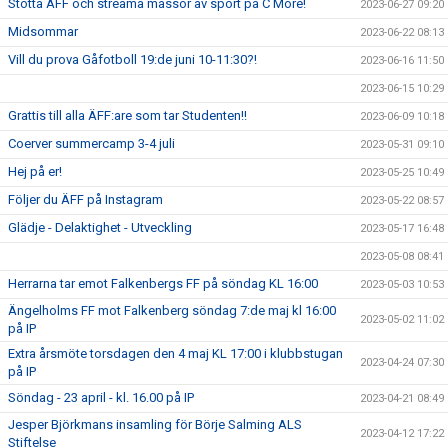
Stötta ÄFF och streama massor av sport på C More!
2023-06-27 09:20
Midsommar
2023-06-22 08:13
Vill du prova Gåfotboll 19:de juni 10-11:30?!
2023-06-16 11:50
2023-06-15 10:29
Grattis till alla ÄFF:are som tar Studenten!!
2023-06-09 10:18
Coerver summercamp 3-4 juli
2023-05-31 09:10
Hej på er!
2023-05-25 10:49
Följer du ÄFF på Instagram
2023-05-22 08:57
Glädje - Delaktighet - Utveckling
2023-05-17 16:48
2023-05-08 08:41
Herrarna tar emot Falkenbergs FF på söndag KL 16:00
2023-05-03 10:53
Ängelholms FF mot Falkenberg söndag 7:de maj kl 16:00
2023-05-02 11:02
på IP
Extra årsmöte torsdagen den 4 maj KL 17:00 i klubbstugan
2023-04-24 07:30
på IP
Söndag - 23 april - kl. 16.00 på IP
2023-04-21 08:49
Jesper Björkmans insamling för Börje Salming ALS
2023-04-12 17:22
Stiftelse