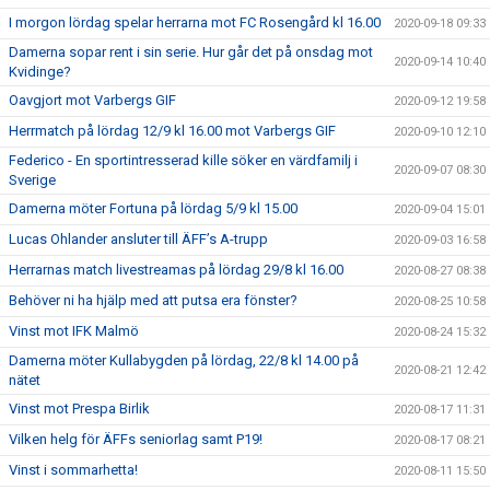
I morgon lördag spelar herrarna mot FC Rosengård kl 16.00
2020-09-18 09:33
Damerna sopar rent i sin serie. Hur går det på onsdag mot
2020-09-14 10:40
Kvidinge?
Oavgjort mot Varbergs GIF
2020-09-12 19:58
Herrmatch på lördag 12/9 kl 16.00 mot Varbergs GIF
2020-09-10 12:10
Federico - En sportintresserad kille söker en värdfamilj i
2020-09-07 08:30
Sverige
Damerna möter Fortuna på lördag 5/9 kl 15.00
2020-09-04 15:01
Lucas Ohlander ansluter till ÄFF’s A-trupp
2020-09-03 16:58
Herrarnas match livestreamas på lördag 29/8 kl 16.00
2020-08-27 08:38
Behöver ni ha hjälp med att putsa era fönster?
2020-08-25 10:58
Vinst mot IFK Malmö
2020-08-24 15:32
Damerna möter Kullabygden på lördag, 22/8 kl 14.00 på
2020-08-21 12:42
nätet
Vinst mot Prespa Birlik
2020-08-17 11:31
Vilken helg för ÄFFs seniorlag samt P19!
2020-08-17 08:21
Vinst i sommarhetta!
2020-08-11 15:50