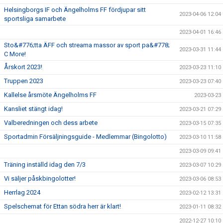
Helsingborgs IF och Ängelholms FF fördjupar sitt
2023-04-06 12:04
sportsliga samarbete
2023-04-01 16:46
Sto&#776;tta ÄFF och streama massor av sport pa&#778;
2023-03-31 11:44
C More!
Årskort 2023!
2023-03-23 11:10
Truppen 2023
2023-03-23 07:40
Kallelse årsmöte Ängelholms FF
2023-03-23
Kansliet stängt idag!
2023-03-21 07:29
Valberedningen och dess arbete
2023-03-15 07:35
Sportadmin Försäljningsguide - Medlemmar (Bingolotto)
2023-03-10 11:58
2023-03-09 09:41
Träning inställd idag den 7/3
2023-03-07 10:29
Vi säljer påskbingolotter!
2023-03-06 08:53
Herrlag 2024
2023-02-12 13:31
Spelschemat för Ettan södra herr är klart!
2023-01-11 08:32
2022-12-27 10:10