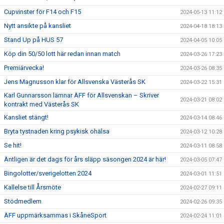
Cupvinster för F14 och F15
2024-05-13 11:12
Nytt ansikte på kansliet
2024-04-18 18:13
Stand Up på HUS 57
2024-04-05 10:05
Köp din 50/50 lott här redan innan match
2024-03-26 17:23
Premiärvecka!
2024-03-26 08:35
Jens Magnusson klar för Allsvenska Västerås SK
2024-03-22 15:31
Karl Gunnarsson lämnar ÄFF för Allsvenskan – Skriver
2024-03-21 08:02
kontrakt med Västerås SK
Kansliet stängt!
2024-03-14 08:46
Bryta tystnaden kring psykisk ohälsa
2024-03-12 10:28
Se hit!
2024-03-11 08:58
Äntligen är det dags för års släpp säsongen 2024 är här!
2024-03-05 07:47
Bingolotter/sverigelotten 2024
2024-03-01 11:51
Kallelse till Årsmöte
2024-02-27 09:11
Stödmedlem
2024-02-26 09:35
ÄFF uppmärksammas i SkåneSport
2024-02-24 11:01