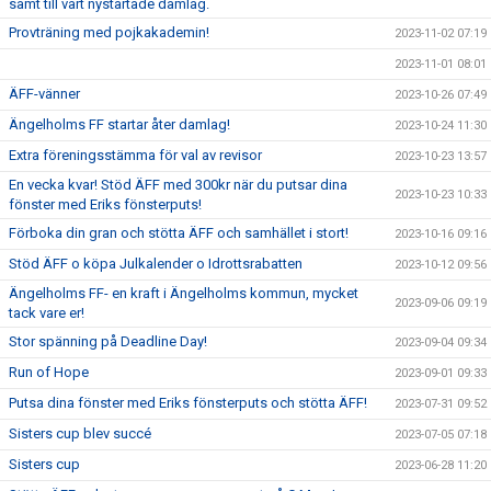
samt till vårt nystartade damlag.
Provträning med pojkakademin!
2023-11-02 07:19
2023-11-01 08:01
ÄFF-vänner
2023-10-26 07:49
Ängelholms FF startar åter damlag!
2023-10-24 11:30
Extra föreningsstämma för val av revisor
2023-10-23 13:57
En vecka kvar! Stöd ÄFF med 300kr när du putsar dina
2023-10-23 10:33
fönster med Eriks fönsterputs!
Förboka din gran och stötta ÄFF och samhället i stort!
2023-10-16 09:16
Stöd ÄFF o köpa Julkalender o Idrottsrabatten
2023-10-12 09:56
Ängelholms FF- en kraft i Ängelholms kommun, mycket
2023-09-06 09:19
tack vare er!
Stor spänning på Deadline Day!
2023-09-04 09:34
Run of Hope
2023-09-01 09:33
Putsa dina fönster med Eriks fönsterputs och stötta ÄFF!
2023-07-31 09:52
Sisters cup blev succé
2023-07-05 07:18
Sisters cup
2023-06-28 11:20