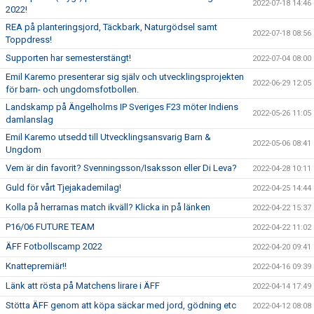
2022-07-18 14:46
2022!
REA på planteringsjord, Täckbark, Naturgödsel samt
2022-07-18 08:56
Toppdress!
Supporten har semesterstängt!
2022-07-04 08:00
Emil Karemo presenterar sig själv och utvecklingsprojekten
2022-06-29 12:05
för barn- och ungdomsfotbollen.
Landskamp på Ängelholms IP Sveriges F23 möter Indiens
2022-05-26 11:05
damlanslag
Emil Karemo utsedd till Utvecklingsansvarig Barn &
2022-05-06 08:41
Ungdom
Vem är din favorit? Svenningsson/Isaksson eller Di Leva?
2022-04-28 10:11
Guld för vårt Tjejakademilag!
2022-04-25 14:44
Kolla på herrarnas match ikväll? Klicka in på länken
2022-04-22 15:37
P16/06 FUTURE TEAM
2022-04-22 11:02
ÄFF Fotbollscamp 2022
2022-04-20 09:41
Knattepremiär!!
2022-04-16 09:39
Länk att rösta på Matchens lirare i ÄFF
2022-04-14 17:49
Stötta ÄFF genom att köpa säckar med jord, gödning etc
2022-04-12 08:08