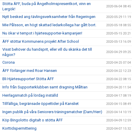
Stötta ÄFF, buda på Ängelholmspresentkort, vinn en
2020-06-04 08:45
Lergök!
Nytt besked ang tävlingsverksamheter från Regeringen
2020-05-29 11:19
Mie Pålsson, en högt skattad ledarkollega har gått bort.
2020-05-18 08:55
Nu ökar vi tempot i hjärtesupporter-kampanjen!
2020-05-15 20:21
ÄFF stöttar Kommunens projekt After School
2020-05-13 16:09
Visst behöver du handsprit, eller vill du skänka det till
2020-04-29 09:25
någon?
Corona
2020-04-25 07:04
ÄFF förlänger med Roar Hansen
2020-04-22 12:23
Bli Hjärtesupporter! Stötta ÄFF
2020-04-22 08:15
Info från Supporterklubben samt dragning Måltian
2020-04-20 11:54
Herrlagsmatch på lördag inställd
2020-04-17 08:19
Tillfälliga, begränsade öppettider på Kansliet
2020-04-15 08:49
Ingen publik på våra Seniorers träningsmatcher (Dam/Herr)
2020-04-14 10:19
Köp Bingolotto digitalt o stötta ÄFF
2020-04-09 12:59
Korttidspermittering
2020-04-07 15:32