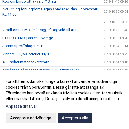
Köp din Bingolott av vårt P13 lag
2019-11-15 09:16
Avslutning för ungdomslagen söndagen den 3 november
2019-10-30 09:04
KL 11:00
2019-10-19 10:02
Vi välkomnar Mikael " Ragge" Ragvald till ÄFF
2019-08-28 11:46
F17 FÖR- EM Spanien - Sverige
2019-08-18 08:20
Sommarproffsläger 2019
2019-08-14 11:14
Vinnare i 50/50 lotteriet 11/8
2019-08-14 10:21
ÄFF söker matchsekreterare
2019-08-14 10:18
Angående gårdagens match i P19-Allsvenskan
2019-08-11 11:42
Kalle är på semester
2019-08-10 09:14
För att hemsidan ska fungera korrekt använder vi nödvändiga
Klubbchefen Helena Wennerström presenterar sig
2019-08-07 08:52
cookies från SportAdmin. Dessa går inte att stänga av.
Föreningen kan också använda frivilliga cookies, t.ex. för statistik
FitLine är ny samarbetspartner
2019-08-03 14:21
eller marknadsföring. Du väljer själv om du vill acceptera dessa.
ÄFF söker matchsekreterare
2019-08-01 13:00
Anpassa dina val
Flera lag drar igång igen
2019-07-22 14:01
Acceptera nödvändiga
Acceptera alla
Bemanning på våra kanslier i sommar
2019-07-04 08:02
Vinnare i 50/50 lotteriet 29/6
2019-07-01 14:32