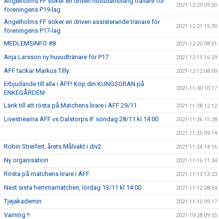
Ängelholms FF söker en driven huvudansvarig tränare för
2021-12-29 09:00
föreningens P19-lag
Ängelholms FF söker en driven assisterande tränare för
2021-12-21 15:30
föreningens P17-lag
MEDLEMSINFO #8
2021-12-20 08:01
Anja Larsson ny huvudtränare för P17
2021-12-15 16:29
ÄFF tackar Markus Tilly
2021-12-12 08:00
Erbjudande till alla i ÄFF! Köp din KUNGSGRAN på
2021-11-30 10:17
ENKEGÅRDEN!
Länk till att rösta på Matchens lirare i ÄFF 29/11
2021-11-28 12:12
Livestreama ÄFF vs Dalstorps IF söndag 28/11 kl 14.00
2021-11-26 15:28
2021-11-25 09:14
Robin Streifert, årets Målvakt i div2
2021-11-24 14:16
Ny organisation
2021-11-16 11:34
Rösta på matchens lirare i ÄFF
2021-11-13 13:23
Näst sista hemmamatchen, lördag 13/11 kl 14:00
2021-11-12 08:54
Tjejakademin
2021-11-10 09:17
Varning !!
2021-10-28 09:55