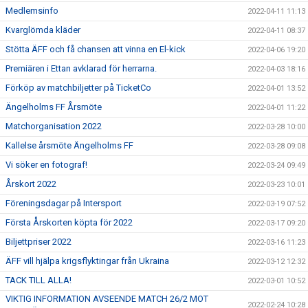
Medlemsinfo
2022-04-11 11:13
Kvarglömda kläder
2022-04-11 08:37
Stötta ÄFF och få chansen att vinna en El-kick
2022-04-06 19:20
Premiären i Ettan avklarad för herrarna.
2022-04-03 18:16
Förköp av matchbiljetter på TicketCo
2022-04-01 13:52
Ängelholms FF Årsmöte
2022-04-01 11:22
Matchorganisation 2022
2022-03-28 10:00
Kallelse årsmöte Ängelholms FF
2022-03-28 09:08
Vi söker en fotograf!
2022-03-24 09:49
Årskort 2022
2022-03-23 10:01
Föreningsdagar på Intersport
2022-03-19 07:52
Första Årskorten köpta för 2022
2022-03-17 09:20
Biljettpriser 2022
2022-03-16 11:23
ÄFF vill hjälpa krigsflyktingar från Ukraina
2022-03-12 12:32
TACK TILL ALLA!
2022-03-01 10:52
VIKTIG INFORMATION AVSEENDE MATCH 26/2 MOT
2022-02-24 10:28