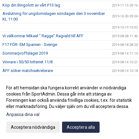
Köp din Bingolott av vårt P13 lag
2019-11-15 09:16
Avslutning för ungdomslagen söndagen den 3 november
2019-10-30 09:04
KL 11:00
2019-10-19 10:02
Vi välkomnar Mikael " Ragge" Ragvald till ÄFF
2019-08-28 11:46
F17 FÖR- EM Spanien - Sverige
2019-08-18 08:20
Sommarproffsläger 2019
2019-08-14 11:14
Vinnare i 50/50 lotteriet 11/8
2019-08-14 10:21
ÄFF söker matchsekreterare
2019-08-14 10:18
Angående gårdagens match i P19-Allsvenskan
2019-08-11 11:42
För att hemsidan ska fungera korrekt använder vi nödvändiga
Kalle är på semester
2019-08-10 09:14
cookies från SportAdmin. Dessa går inte att stänga av.
Klubbchefen Helena Wennerström presenterar sig
2019-08-07 08:52
Föreningen kan också använda frivilliga cookies, t.ex. för statistik
FitLine är ny samarbetspartner
2019-08-03 14:21
eller marknadsföring. Du väljer själv om du vill acceptera dessa.
ÄFF söker matchsekreterare
Anpassa dina val
2019-08-01 13:00
Flera lag drar igång igen
2019-07-22 14:01
Acceptera nödvändiga
Acceptera alla
Bemanning på våra kanslier i sommar
2019-07-04 08:02