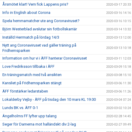
Årsmötet klart! Vem fick Lappens pris?
2020-03-17 20:33
Info in English about Corona
2020-03-16 14:16
Spela hemmamatcher ute ang Coronaviruset?
2020-03-16 10:15
Björn Westerblad avslutar sin fotbollskarriär
2020-03-14 13:32
Inställd Herrmatch på lördag 14/3
2020-03-13 12:00
Nytt ang Coronaviruset vad gäller träning på
2020-03-13 10:18
Fridhemsparken
Information om hur vi i ÄFF hanterar Coronaviruset
2020-03-11 12:03
Love Fredriksson tillbaka i ÄFF
2020-03-09 15:18
En träningsmatch med två ansikten
2020-03-08 15:10
Kansliet på Fridhemsparken stängt
2020-03-06 11:30
ÄFF förstärker ledarstaben
2020-03-06 11:26
Lokalderby Vejby - ÄFF på tisdag den 10 mars KL 19.00
2020-03-04 07:24
Lunds BK vs. ÄFF 0-1
2020-03-02 10:24
Ängelholms FF lyfter upp talang
2020-02-28 14:45
Seger för Damerna mot halländskt div 2-lag
2020-02-27 09:49