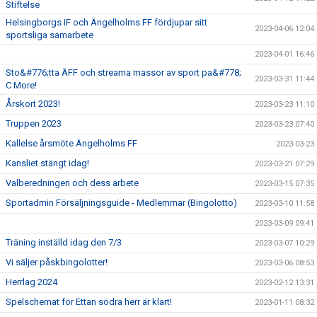
Stiftelse
Helsingborgs IF och Ängelholms FF fördjupar sitt
2023-04-06 12:04
sportsliga samarbete
2023-04-01 16:46
Sto&#776;tta ÄFF och streama massor av sport pa&#778;
2023-03-31 11:44
C More!
Årskort 2023!
2023-03-23 11:10
Truppen 2023
2023-03-23 07:40
Kallelse årsmöte Ängelholms FF
2023-03-23
Kansliet stängt idag!
2023-03-21 07:29
Valberedningen och dess arbete
2023-03-15 07:35
Sportadmin Försäljningsguide - Medlemmar (Bingolotto)
2023-03-10 11:58
2023-03-09 09:41
Träning inställd idag den 7/3
2023-03-07 10:29
Vi säljer påskbingolotter!
2023-03-06 08:53
Herrlag 2024
2023-02-12 13:31
Spelschemat för Ettan södra herr är klart!
2023-01-11 08:32