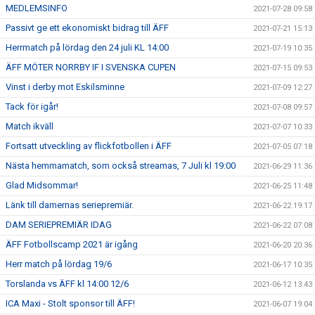
MEDLEMSINFO
2021-07-28 09:58
Passivt ge ett ekonomiskt bidrag till ÄFF
2021-07-21 15:13
Herrmatch på lördag den 24 juli KL 14:00
2021-07-19 10:35
ÄFF MÖTER NORRBY IF I SVENSKA CUPEN
2021-07-15 09:53
Vinst i derby mot Eskilsminne
2021-07-09 12:27
Tack för igår!
2021-07-08 09:57
Match ikväll
2021-07-07 10:33
Fortsatt utveckling av flickfotbollen i ÄFF
2021-07-05 07:18
Nästa hemmamatch, som också streamas, 7 Juli kl 19:00
2021-06-29 11:36
Glad Midsommar!
2021-06-25 11:48
Länk till damernas seriepremiär.
2021-06-22 19:17
DAM SERIEPREMIÄR IDAG
2021-06-22 07:08
ÄFF Fotbollscamp 2021 är igång
2021-06-20 20:36
Herr match på lördag 19/6
2021-06-17 10:35
Torslanda vs ÄFF kl 14:00 12/6
2021-06-12 13:43
ICA Maxi - Stolt sponsor till ÄFF!
2021-06-07 19:04