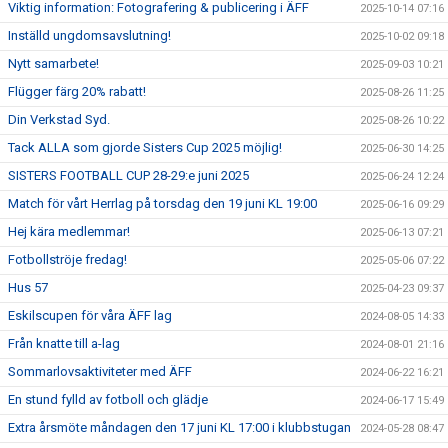
Viktig information: Fotografering & publicering i ÄFF
2025-10-14 07:16
Inställd ungdomsavslutning!
2025-10-02 09:18
Nytt samarbete!
2025-09-03 10:21
Flügger färg 20% rabatt!
2025-08-26 11:25
Din Verkstad Syd.
2025-08-26 10:22
Tack ALLA som gjorde Sisters Cup 2025 möjlig!
2025-06-30 14:25
SISTERS FOOTBALL CUP 28-29:e juni 2025
2025-06-24 12:24
Match för vårt Herrlag på torsdag den 19 juni KL 19:00
2025-06-16 09:29
Hej kära medlemmar!
2025-06-13 07:21
Fotbollströje fredag!
2025-05-06 07:22
Hus 57
2025-04-23 09:37
Eskilscupen för våra ÄFF lag
2024-08-05 14:33
Från knatte till a-lag
2024-08-01 21:16
Sommarlovsaktiviteter med ÄFF
2024-06-22 16:21
En stund fylld av fotboll och glädje
2024-06-17 15:49
Extra årsmöte måndagen den 17 juni KL 17:00 i klubbstugan
2024-05-28 08:47