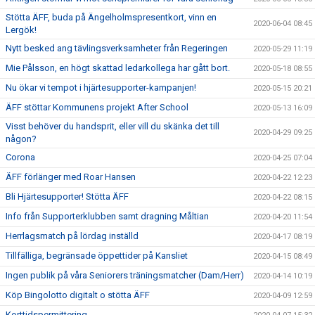
Stötta ÄFF, buda på Ängelholmspresentkort, vinn en
2020-06-04 08:45
Lergök!
Nytt besked ang tävlingsverksamheter från Regeringen
2020-05-29 11:19
Mie Pålsson, en högt skattad ledarkollega har gått bort.
2020-05-18 08:55
Nu ökar vi tempot i hjärtesupporter-kampanjen!
2020-05-15 20:21
ÄFF stöttar Kommunens projekt After School
2020-05-13 16:09
Visst behöver du handsprit, eller vill du skänka det till
2020-04-29 09:25
någon?
Corona
2020-04-25 07:04
ÄFF förlänger med Roar Hansen
2020-04-22 12:23
Bli Hjärtesupporter! Stötta ÄFF
2020-04-22 08:15
Info från Supporterklubben samt dragning Måltian
2020-04-20 11:54
Herrlagsmatch på lördag inställd
2020-04-17 08:19
Tillfälliga, begränsade öppettider på Kansliet
2020-04-15 08:49
Ingen publik på våra Seniorers träningsmatcher (Dam/Herr)
2020-04-14 10:19
Köp Bingolotto digitalt o stötta ÄFF
2020-04-09 12:59
Korttidspermittering