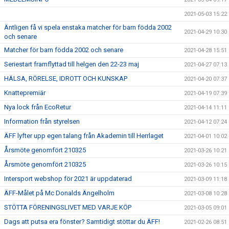
2021-05-03 15:22
Äntligen få vi spela enstaka matcher för barn födda 2002
2021-04-29 10:30
och senare
Matcher för barn födda 2002 och senare
2021-04-28 15:51
Seriestart framflyttad till helgen den 22-23 maj
2021-04-27 07:13
HÄLSA, RÖRELSE, IDROTT OCH KUNSKAP
2021-04-20 07:37
Knattepremiär
2021-04-19 07:39
Nya lock från EcoRetur
2021-04-14 11:11
Information från styrelsen
2021-04-12 07:24
ÄFF lyfter upp egen talang från Akademin till Herrlaget
2021-04-01 10:02
Årsmöte genomfört 210325
2021-03-26 10:21
Årsmöte genomfört 210325
2021-03-26 10:15
Intersport webshop för 2021 är uppdaterad
2021-03-09 11:18
ÄFF-Målet på Mc Donalds Ängelholm
2021-03-08 10:28
STÖTTA FÖRENINGSLIVET MED VARJE KÖP
2021-03-05 09:01
Dags att putsa era fönster? Samtidigt stöttar du ÄFF!
2021-02-26 08:51