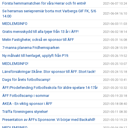
Första hemmamatchen för våra Herrar och fri entré!
2021-06-07 10:24
Se herrarnas seriepremiär borta mot Varbergs GIF FK, 5/6
2021-06-04 16:10
14.00
MEDLEMSINFO
2021-06-03 11:03
Gratis mensskydd till alla tjejer från 13 år i ÄFF!
2021-06-02 18:14
Melin Fastigheter, också en sponsor till ÄFF
2021-05-31 16:08
7-manna planerna Fridhemsparken
2021-05-28 15:59
Ny målvakt till herrlaget, upplyft från P19.
2021-05-26 19:52
MEDLEMSINFO!
2021-05-25 10:07
Länsförsäkringar Skåne. Stor sponsor till ÄFF. Stort tack!
2021-05-24 15:18
Dags för årets fotbollscamp!
2021-05-20 10:41
ÄFF/Prodefending Fotbollsskola för äldre spelare 14-17år
2021-05-20 10:32
ÄFF Fotbollscamp i sommar
2021-05-19 20:18
AKEA - En viktig sponsor i ÄFF
2021-05-18 08:40
Träffa föreningens styrelse!
2021-05-11 08:30
Presentation av ÄFFs Sponsorer. Vi börjar med Backahill!
2021-05-10 19:23
MEDLEMSINFO
2021-05-04 09:17