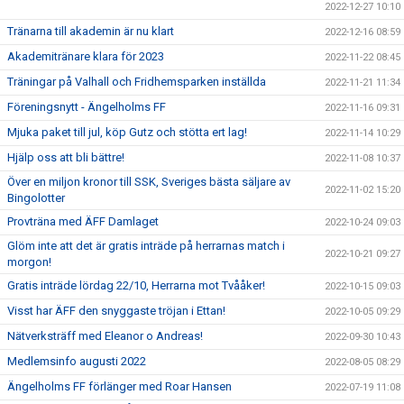
2022-12-27 10:10
Tränarna till akademin är nu klart
2022-12-16 08:59
Akademitränare klara för 2023
2022-11-22 08:45
Träningar på Valhall och Fridhemsparken inställda
2022-11-21 11:34
Föreningsnytt - Ängelholms FF
2022-11-16 09:31
Mjuka paket till jul, köp Gutz och stötta ert lag!
2022-11-14 10:29
Hjälp oss att bli bättre!
2022-11-08 10:37
Över en miljon kronor till SSK, Sveriges bästa säljare av
2022-11-02 15:20
Bingolotter
Provträna med ÄFF Damlaget
2022-10-24 09:03
Glöm inte att det är gratis inträde på herrarnas match i
2022-10-21 09:27
morgon!
Gratis inträde lördag 22/10, Herrarna mot Tvååker!
2022-10-15 09:03
Visst har ÄFF den snyggaste tröjan i Ettan!
2022-10-05 09:29
Nätverksträff med Eleanor o Andreas!
2022-09-30 10:43
Medlemsinfo augusti 2022
2022-08-05 08:29
Ängelholms FF förlänger med Roar Hansen
2022-07-19 11:08