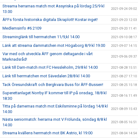
Streama herrarnas match mot Assyriska på lördag 25/9 kl
2021-09-24 09:02
13.00
ÄFFs första historiska digitala Skraplott! Kostar inget!
2021-09-23 12:03
Medlemsinfo #6 2109
2021-09-20 11:41
Streaminglänk till herrmatchen 11/9,kl 14.00
2021-09-10 08:17
Länk att streama dammatchen mot Högaborg 8/9 kl 19.00
2021-09-07 14:15
Var med och utveckla ÄFF genom deltagande i vårt
2021-09-06 09:37
Marknadsråd!
Länk till Dam-match mot FC Hessleholm, 29/8 kl 14.00
2021-08-28 15:51
Länk till herrmatchen mot Sävedalen 28/8 kl 14.00
2021-08-27 17:10
Tack Öresundskraft och Bergkvara Buss för ÄFF-Bussen!
2021-08-25 15:18
Superettanlaget Norrby IF kommer till IP på onsdag, 18/8 kl
2021-08-16 11:49
18:30
Titta på damernas match mot Eskilsminne på lördag 14/8 kl
2021-08-09 15:43
14.00
Nästa seniormatch: herrarna mot V Frölunda, söndag 8/8 kl
2021-08-05 16:51
14.00
Streama kvällens herrmatch mot BK Astrio, kl 19:00
2021-08-04 14:54