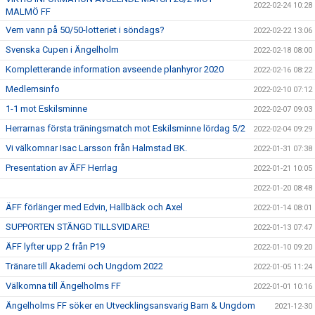
2022-02-24 10:28
MALMÖ FF
Vem vann på 50/50-lotteriet i söndags?
2022-02-22 13:06
Svenska Cupen i Ängelholm
2022-02-18 08:00
Kompletterande information avseende planhyror 2020
2022-02-16 08:22
Medlemsinfo
2022-02-10 07:12
1-1 mot Eskilsminne
2022-02-07 09:03
Herrarnas första träningsmatch mot Eskilsminne lördag 5/2
2022-02-04 09:29
Vi välkomnar Isac Larsson från Halmstad BK.
2022-01-31 07:38
Presentation av ÄFF Herrlag
2022-01-21 10:05
2022-01-20 08:48
ÄFF förlänger med Edvin, Hallbäck och Axel
2022-01-14 08:01
SUPPORTEN STÄNGD TILLSVIDARE!
2022-01-13 07:47
ÄFF lyfter upp 2 från P19
2022-01-10 09:20
Tränare till Akademi och Ungdom 2022
2022-01-05 11:24
Välkomna till Ängelholms FF
2022-01-01 10:16
Ängelholms FF söker en Utvecklingsansvarig Barn & Ungdom
2021-12-30