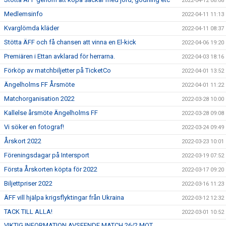
2022-04-12 08:08
Medlemsinfo
2022-04-11 11:13
Kvarglömda kläder
2022-04-11 08:37
Stötta ÄFF och få chansen att vinna en El-kick
2022-04-06 19:20
Premiären i Ettan avklarad för herrarna.
2022-04-03 18:16
Förköp av matchbiljetter på TicketCo
2022-04-01 13:52
Ängelholms FF Årsmöte
2022-04-01 11:22
Matchorganisation 2022
2022-03-28 10:00
Kallelse årsmöte Ängelholms FF
2022-03-28 09:08
Vi söker en fotograf!
2022-03-24 09:49
Årskort 2022
2022-03-23 10:01
Föreningsdagar på Intersport
2022-03-19 07:52
Första Årskorten köpta för 2022
2022-03-17 09:20
Biljettpriser 2022
2022-03-16 11:23
ÄFF vill hjälpa krigsflyktingar från Ukraina
2022-03-12 12:32
TACK TILL ALLA!
2022-03-01 10:52
VIKTIG INFORMATION AVSEENDE MATCH 26/2 MOT