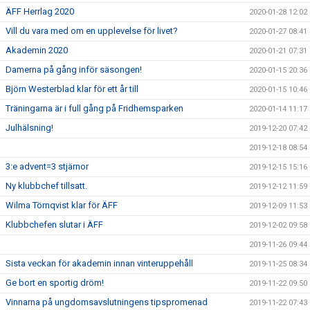
ÄFF Herrlag 2020
2020-01-28 12:02
Vill du vara med om en upplevelse för livet?
2020-01-27 08:41
Akademin 2020
2020-01-21 07:31
Damerna på gång inför säsongen!
2020-01-15 20:36
Björn Westerblad klar för ett år till
2020-01-15 10:46
Träningarna är i full gång på Fridhemsparken
2020-01-14 11:17
Julhälsning!
2019-12-20 07:42
2019-12-18 08:54
3:e advent=3 stjärnor
2019-12-15 15:16
Ny klubbchef tillsatt.
2019-12-12 11:59
Wilma Törnqvist klar för ÄFF
2019-12-09 11:53
Klubbchefen slutar i ÄFF
2019-12-02 09:58
2019-11-26 09:44
Sista veckan för akademin innan vinteruppehåll
2019-11-25 08:34
Ge bort en sportig dröm!
2019-11-22 09:50
Vinnarna på ungdomsavslutningens tipspromenad
2019-11-22 07:43