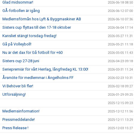
Glad midsommar!
2026-06-18 08:50
GÅ-fotbollen är igång
2026-06-12 07:00
Medlemsförmån hos Lyft & Byggmaskiner AB
2026-06-10 07:36
Sisters cup flyttas till den 17-18 oktober
2026-06-04 17:14
Kansliet stängt torsdag-fredag!
2026-05-27 11:31
Gå på Volleyboll!
2026-05-21 11:18
Nu är det dax för Gå fotboll för +60
2026-05-05 11:43
Sisters cup 27-28 juni
2026-04-23 09:18
Seriepremiär för vårt Herrlag, långfredag KL 13:00!
2026-03-31 11:24
Årsmöte för medlemmar i Ängelholms FF
2026-02-23 10:31
Vi Behöver bli fler!
2026-02-18 09:27
Utförsäljning!
2026-01-29 09:25
2025-12-15 09:23
Medlemsinformation!
2025-12-12 11:56
Pressmeddelande!
2025-12-11 13:29
Press Release !
2025-12-03 15:27