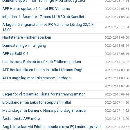
Damerna spelar mot Trönninge IF på onsdag 26/2
2020-02-25 14:44
ÄFF Herrar spelade 1-1 mot IFK Värnamo
2020-02-24 05:34
Inbjudan till Årsmöte 17 mars kl 18.30 på Kansliet
2020-02-21 08:05
A-laget träningsmatch mot IFK Värnamo Lördag 22/2 kl
2020-02-20 11:54
13:00
Hjärtstartare Fridhemsparken
2020-02-19 09:00
Damsatsningen i full gång
2020-02-18 08:49
ÄFF vs BoIS 0-1
2020-02-17 08:49
Landskrona Bois på besök på Fridhemsparken
2020-02-14 16:22
ÄFF önskar alla en fantastisk Alla-Hjärtans-Dag!
2020-02-14 09:58
ÄFFs unga lag mot Eskilsminne i lördags
2020-02-11 08:06
2020-02-11 07:28
Seger för vårt damlag i årets första träningsmatch
2020-02-10 09:14
Erbjudande från Eriks fönsterputs till alla!
2020-02-07 14:30
Matchdags för Damer o Herrar på lördag 8 februari
2020-02-07 11:22
Årets första ÄFF-möte
2020-02-06 13:26
Ang bilolyckan vid Fridhemsparken (nya IP) i måndags kväll
2020-02-04 20:37