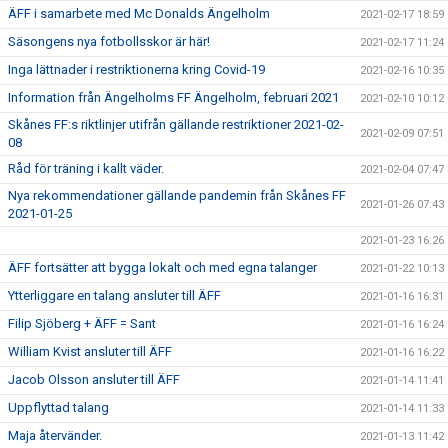
ÄFF i samarbete med Mc Donalds Ängelholm
2021-02-17 18:59
Säsongens nya fotbollsskor är här!
2021-02-17 11:24
Inga lättnader i restriktionerna kring Covid-19
2021-02-16 10:35
Information från Ängelholms FF Ängelholm, februari 2021
2021-02-10 10:12
Skånes FF:s riktlinjer utifrån gällande restriktioner 2021-02-
2021-02-09 07:51
08
Råd för träning i kallt väder.
2021-02-04 07:47
Nya rekommendationer gällande pandemin från Skånes FF
2021-01-26 07:43
2021-01-25
2021-01-23 16:26
ÄFF fortsätter att bygga lokalt och med egna talanger
2021-01-22 10:13
Ytterliggare en talang ansluter till ÄFF
2021-01-16 16:31
Filip Sjöberg + ÄFF = Sant
2021-01-16 16:24
William Kvist ansluter till ÄFF
2021-01-16 16:22
Jacob Olsson ansluter till ÄFF
2021-01-14 11:41
Uppflyttad talang
2021-01-14 11:33
Maja återvänder.
2021-01-13 11:42