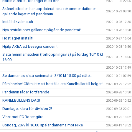
Robin Streifert förlänger med ÄFF
2020-11-05 22:05
Skånefotbollen har uppdaterat sina rekommendationer
2020-10-29 08:10
gällande läget med pandemin.
Inställd kvalmatch
2020-10-28 17:35
Nya restriktioner gällande pågående pandemi!
2020-10-28 10:28
Höstlägret inställt!
2020-10-27 16:04
Hjälp AKEA att besegra cancern!
2020-10-08 19:50
Sista hemmamatchen (förhoppningsvis) på lördag 10/10 kl
2020-10-07 16:06
16.00
2020-10-03 17:49
Se damernas sista seriematch 3/10 kl 15.00 på nätet!
2020-10-01 07:59
Påminnelse! Glöm inte att beställa era Kanelbullar till helgen!
2020-09-29 12:22
Pandemin råder fortfarande
2020-09-28 13:30
KANELBULLENS DAG!
2020-09-25 10:52
Damlaget klara för division 2!
2020-09-23 22:01
Vinst mot FC Rosengård
2020-09-22 16:02
Söndag, 20/9 kl 16.00 spelar damerna mot Nike
2020-09-19 18:52