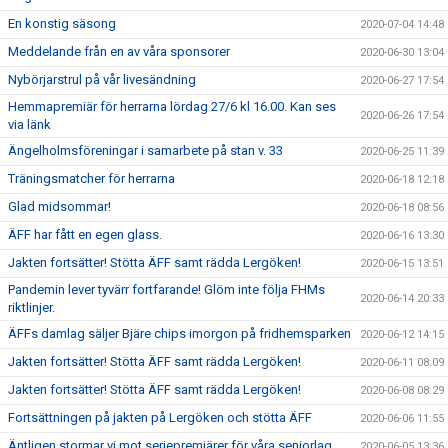
En konstig säsong
2020-07-04 14:48
Meddelande från en av våra sponsorer
2020-06-30 13:04
Nybörjarstrul på vår livesändning
2020-06-27 17:54
Hemmapremiär för herrarna lördag 27/6 kl 16.00. Kan ses
2020-06-26 17:54
via länk
Ängelholmsföreningar i samarbete på stan v. 33
2020-06-25 11:39
Träningsmatcher för herrarna
2020-06-18 12:18
Glad midsommar!
2020-06-18 08:56
ÄFF har fått en egen glass.
2020-06-16 13:30
Jakten fortsätter! Stötta ÄFF samt rädda Lergöken!
2020-06-15 13:51
Pandemin lever tyvärr fortfarande! Glöm inte följa FHMs
2020-06-14 20:33
riktlinjer.
ÄFFs damlag säljer Bjäre chips imorgon på fridhemsparken
2020-06-12 14:15
Jakten fortsätter! Stötta ÄFF samt rädda Lergöken!
2020-06-11 08:09
Jakten fortsätter! Stötta ÄFF samt rädda Lergöken!
2020-06-08 08:29
Fortsättningen på jakten på Lergöken och stötta ÄFF
2020-06-06 11:55
Äntligen stormar vi mot seriepremiärer för våra seniorlag
2020-06-05 13:36