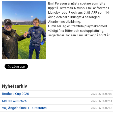
Emil Persson är nästa spelare som lyfts
MEDLEMS OCH TRÄNINGSAVGIFTER
upp till Herrarnas A-trupp. Emil är fostrad i
Ljungbyheds IF och anslöt till ÄFF som 14-
åring och har tillbringat 4 säsonger i
Akademins utbildning.
I Emil ser jag en framtida playmaker med
väldigt fina fötter och speluppfattning,
säger Roar Hansen. Emil skriver på för 3 år.
Nyhetsarkiv
Brothers Cup 2026
2026-06-25 09:05
Sisters Cup 2026
2026-06-25 08:44
Välj Ängelholms FF i Gräsroten!
2026-06-24 07:48