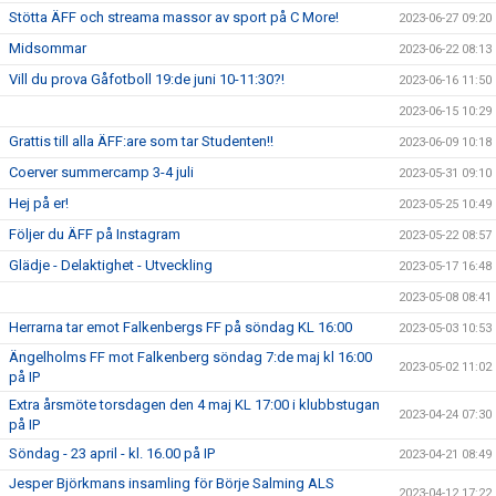
Stötta ÄFF och streama massor av sport på C More!
2023-06-27 09:20
Midsommar
2023-06-22 08:13
Vill du prova Gåfotboll 19:de juni 10-11:30?!
2023-06-16 11:50
2023-06-15 10:29
Grattis till alla ÄFF:are som tar Studenten!!
2023-06-09 10:18
Coerver summercamp 3-4 juli
2023-05-31 09:10
Hej på er!
2023-05-25 10:49
Följer du ÄFF på Instagram
2023-05-22 08:57
Glädje - Delaktighet - Utveckling
2023-05-17 16:48
2023-05-08 08:41
Herrarna tar emot Falkenbergs FF på söndag KL 16:00
2023-05-03 10:53
Ängelholms FF mot Falkenberg söndag 7:de maj kl 16:00
2023-05-02 11:02
på IP
Extra årsmöte torsdagen den 4 maj KL 17:00 i klubbstugan
2023-04-24 07:30
på IP
Söndag - 23 april - kl. 16.00 på IP
2023-04-21 08:49
Jesper Björkmans insamling för Börje Salming ALS
2023-04-12 17:22