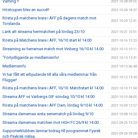
Varning !!
2021-10-28 09:55
Höstcupen blev en succé!!
2021-10-24 18:37
Rösta på matchens lirare i ÄFF på dagens match mot
2021-10-23 12:41
Torslanda.
Länk att streama herrmatchen på lördag 23/10
2021-10-21 10:51
Rösta på Matchens lirare i ÄFF, 16/10 start kl 14.00
2021-10-16 12:23
Streaming av herrarnas match mot Vinberg 16/10 kl 14.00
2021-10-15 10:11
”Förtydligande av medlemsinfo!
2021-10-13 13:31
Medlemsinfo
2021-10-13 06:48
Vi har fått ett erbjudande till alla våra medlemmar från
2021-10-12 13:34
Flügger!
Rösta på matchens lirare i ÄFF, 10/10. Matchstart kl 14.00
2021-10-10 11:04
Streama ÄFF vs Varbergs GIF söndag 10/10 kl 14:00
2021-10-10 08:05
Rösta på matchens lirare i ÄFF Dam, lördag 9/10 kl 14.00
2021-10-09 12:57
Streama damernas sista seriematch på lördag 9/10
2021-10-08 10:22
Streama damernas matchen mot HGH FC 26/9 kl 14.00
2021-09-25 15:23
Supporterklubben lämnar bidrag till programmet Fysisk
2021-09-24 09:08
och Psykisk Hälsa