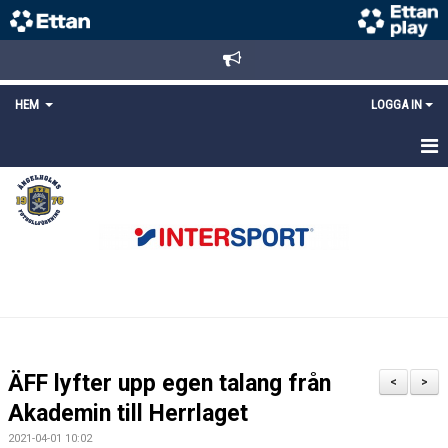
HEM
LOGGA IN
STARTSIDA
NYHETER
ANMÄLAN/REGISTRERING
POLICYS
FÖRKÖP BILJETTER
ÄFF lyfter upp egen talang från
<
>
LÄNKAR
Akademin till Herrlaget
2021-04-01 10:02