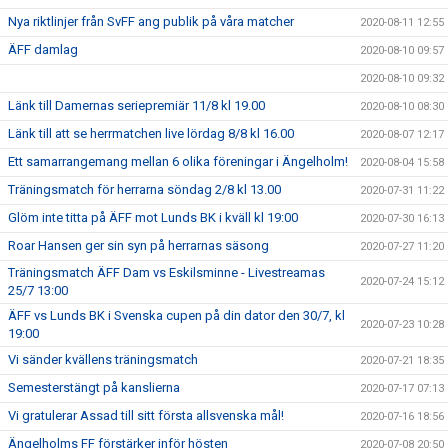
Nya riktlinjer från SvFF ang publik på våra matcher
2020-08-11 12:55
ÄFF damlag
2020-08-10 09:57
2020-08-10 09:32
Länk till Damernas seriepremiär 11/8 kl 19.00
2020-08-10 08:30
Länk till att se herrmatchen live lördag 8/8 kl 16.00
2020-08-07 12:17
Ett samarrangemang mellan 6 olika föreningar i Ängelholm!
2020-08-04 15:58
Träningsmatch för herrarna söndag 2/8 kl 13.00
2020-07-31 11:22
Glöm inte titta på ÄFF mot Lunds BK i kväll kl 19:00
2020-07-30 16:13
Roar Hansen ger sin syn på herrarnas säsong
2020-07-27 11:20
Träningsmatch ÄFF Dam vs Eskilsminne - Livestreamas
2020-07-24 15:12
25/7 13:00
ÄFF vs Lunds BK i Svenska cupen på din dator den 30/7, kl
2020-07-23 10:28
19:00
Vi sänder kvällens träningsmatch
2020-07-21 18:35
Semesterstängt på kanslierna
2020-07-17 07:13
Vi gratulerar Assad till sitt första allsvenska mål!
2020-07-16 18:56
Ängelholms FF förstärker inför hösten
2020-07-08 20:50