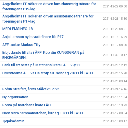
Ängelholms FF söker en driven huvudansvarig tränare för
2021-12-29 09:00
föreningens P19-lag
Ängelholms FF söker en driven assisterande tränare för
2021-12-21 15:30
föreningens P17-lag
MEDLEMSINFO #8
2021-12-20 08:01
Anja Larsson ny huvudtränare för P17
2021-12-15 16:29
ÄFF tackar Markus Tilly
2021-12-12 08:00
Erbjudande till alla i ÄFF! Köp din KUNGSGRAN på
2021-11-30 10:17
ENKEGÅRDEN!
Länk till att rösta på Matchens lirare i ÄFF 29/11
2021-11-28 12:12
Livestreama ÄFF vs Dalstorps IF söndag 28/11 kl 14.00
2021-11-26 15:28
2021-11-25 09:14
Robin Streifert, årets Målvakt i div2
2021-11-24 14:16
Ny organisation
2021-11-16 11:34
Rösta på matchens lirare i ÄFF
2021-11-13 13:23
Näst sista hemmamatchen, lördag 13/11 kl 14:00
2021-11-12 08:54
Tjejakademin
2021-11-10 09:17