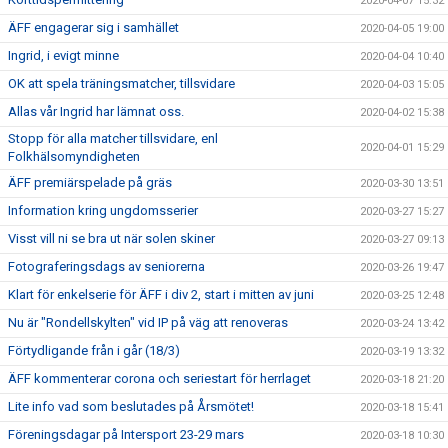
2020-04-07 15:32
ÄFF engagerar sig i samhället
2020-04-05 19:00
Ingrid, i evigt minne
2020-04-04 10:40
OK att spela träningsmatcher, tillsvidare
2020-04-03 15:05
Allas vår Ingrid har lämnat oss.
2020-04-02 15:38
Stopp för alla matcher tillsvidare, enl
2020-04-01 15:29
Folkhälsomyndigheten
ÄFF premiärspelade på gräs
2020-03-30 13:51
Information kring ungdomsserier
2020-03-27 15:27
Visst vill ni se bra ut när solen skiner
2020-03-27 09:13
Fotograferingsdags av seniorerna
2020-03-26 19:47
Klart för enkelserie för ÄFF i div 2, start i mitten av juni
2020-03-25 12:48
Nu är "Rondellskylten" vid IP på väg att renoveras
2020-03-24 13:42
Förtydligande från i går (18/3)
2020-03-19 13:32
ÄFF kommenterar corona och seriestart för herrlaget
2020-03-18 21:20
Lite info vad som beslutades på Årsmötet!
2020-03-18 15:41
Föreningsdagar på Intersport 23-29 mars
2020-03-18 10:30