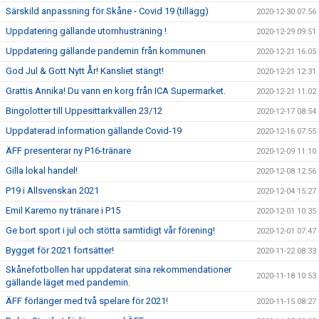
Särskild anpassning för Skåne - Covid 19 (tillägg)
2020-12-30 07:56
Uppdatering gällande utomhusträning !
2020-12-29 09:51
Uppdatering gällande pandemin från kommunen
2020-12-21 16:05
God Jul & Gott Nytt År! Kansliet stängt!
2020-12-21 12:31
Grattis Annika! Du vann en korg från ICA Supermarket.
2020-12-21 11:02
Bingolotter till Uppesittarkvällen 23/12
2020-12-17 08:54
Uppdaterad information gällande Covid-19
2020-12-16 07:55
ÄFF presenterar ny P16-tränare
2020-12-09 11:10
Gilla lokal handel!
2020-12-08 12:56
P19 i Allsvenskan 2021
2020-12-04 15:27
Emil Karemo ny tränare i P15
2020-12-01 10:35
Ge bort sport i jul och stötta samtidigt vår förening!
2020-12-01 07:47
Bygget för 2021 fortsätter!
2020-11-22 08:33
Skånefotbollen har uppdaterat sina rekommendationer
2020-11-18 10:53
gällande läget med pandemin.
ÄFF förlänger med två spelare för 2021!
2020-11-15 08:27