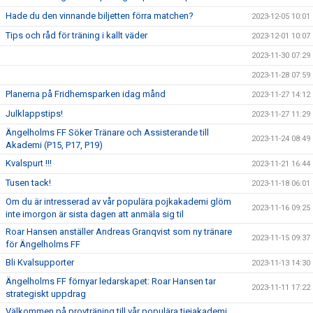
Hade du den vinnande biljetten förra matchen?
2023-12-05 10:01
Tips och råd för träning i kallt väder
2023-12-01 10:07
2023-11-30 07:29
2023-11-28 07:59
Planerna på Fridhemsparken idag månd
2023-11-27 14:12
Julklappstips!
2023-11-27 11:29
Ängelholms FF Söker Tränare och Assisterande till
2023-11-24 08:49
Akademi (P15, P17, P19)
Kvalspurt !!!
2023-11-21 16:44
Tusen tack!
2023-11-18 06:01
Om du är intresserad av vår populära pojkakademi glöm
2023-11-16 09:25
inte imorgon är sista dagen att anmäla sig til
Roar Hansen anställer Andreas Granqvist som ny tränare
2023-11-15 09:37
för Ängelholms FF
Bli Kvalsupporter
2023-11-13 14:30
Ängelholms FF förnyar ledarskapet: Roar Hansen tar
2023-11-11 17:22
strategiskt uppdrag
Välkommen på provträning till vår populära tjejakademi