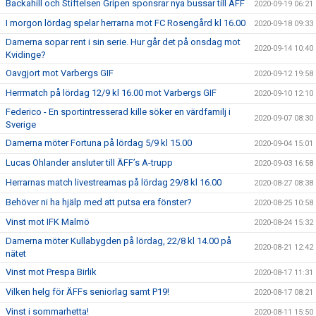
Backahill och Stiftelsen Gripen sponsrar nya bussar till ÄFF
2020-09-19 06:21
I morgon lördag spelar herrarna mot FC Rosengård kl 16.00
2020-09-18 09:33
Damerna sopar rent i sin serie. Hur går det på onsdag mot
2020-09-14 10:40
Kvidinge?
Oavgjort mot Varbergs GIF
2020-09-12 19:58
Herrmatch på lördag 12/9 kl 16.00 mot Varbergs GIF
2020-09-10 12:10
Federico - En sportintresserad kille söker en värdfamilj i
2020-09-07 08:30
Sverige
Damerna möter Fortuna på lördag 5/9 kl 15.00
2020-09-04 15:01
Lucas Ohlander ansluter till ÄFF’s A-trupp
2020-09-03 16:58
Herrarnas match livestreamas på lördag 29/8 kl 16.00
2020-08-27 08:38
Behöver ni ha hjälp med att putsa era fönster?
2020-08-25 10:58
Vinst mot IFK Malmö
2020-08-24 15:32
Damerna möter Kullabygden på lördag, 22/8 kl 14.00 på
2020-08-21 12:42
nätet
Vinst mot Prespa Birlik
2020-08-17 11:31
Vilken helg för ÄFFs seniorlag samt P19!
2020-08-17 08:21
Vinst i sommarhetta!
2020-08-11 15:50