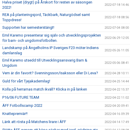
Halva priset (drygt) på Årskort för resten av säsongen
2022-07-18 14:46
2022!
REA på planteringsjord, Täckbark, Naturgödsel samt
2022-07-18 08:56
Toppdress!
Supporten har semesterstängt!
2022-07-04 08:00
Emil Karemo presenterar sig själv och utvecklingsprojekten
2022-06-29 12:05
för barn- och ungdomsfotbollen.
Landskamp på Ängelholms IP Sveriges F23 möter Indiens
2022-05-26 11:05
damlanslag
Emil Karemo utsedd till Utvecklingsansvarig Barn &
2022-05-06 08:41
Ungdom
Vem är din favorit? Svenningsson/Isaksson eller Di Leva?
2022-04-28 10:11
Guld för vårt Tjejakademilag!
2022-04-25 14:44
Kolla på herrarnas match ikväll? Klicka in på länken
2022-04-22 15:37
P16/06 FUTURE TEAM
2022-04-22 11:02
ÄFF Fotbollscamp 2022
2022-04-20 09:41
Knattepremiär!!
2022-04-16 09:39
Länk att rösta på Matchens lirare i ÄFF
2022-04-14 17:49
Stötta ÄFF genom att köpa säckar med jord, gödning etc