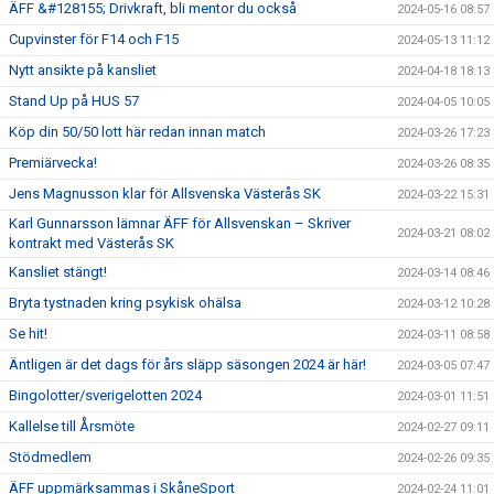
ÄFF &#128155; Drivkraft, bli mentor du också
2024-05-16 08:57
Cupvinster för F14 och F15
2024-05-13 11:12
Nytt ansikte på kansliet
2024-04-18 18:13
Stand Up på HUS 57
2024-04-05 10:05
Köp din 50/50 lott här redan innan match
2024-03-26 17:23
Premiärvecka!
2024-03-26 08:35
Jens Magnusson klar för Allsvenska Västerås SK
2024-03-22 15:31
Karl Gunnarsson lämnar ÄFF för Allsvenskan – Skriver
2024-03-21 08:02
kontrakt med Västerås SK
Kansliet stängt!
2024-03-14 08:46
Bryta tystnaden kring psykisk ohälsa
2024-03-12 10:28
Se hit!
2024-03-11 08:58
Äntligen är det dags för års släpp säsongen 2024 är här!
2024-03-05 07:47
Bingolotter/sverigelotten 2024
2024-03-01 11:51
Kallelse till Årsmöte
2024-02-27 09:11
Stödmedlem
2024-02-26 09:35
ÄFF uppmärksammas i SkåneSport
2024-02-24 11:01