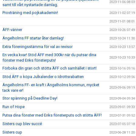
2023-11-06 08:03
samt till vårt nystartade damlag.
Provträning med pojkakademin!
2023-11-02 07:19
2023-11-01 08:01
ÄFF-vänner
2023-10-26 07:49
Ängelholms FF startar åter damlag!
2023-10-24 11:30
Extra föreningsstämma för val av revisor
2023-10-23 13:57
En vecka kvar! Stöd ÄFF med 300kr när du putsar dina
2023-10-23 10:33
fönster med Eriks fönsterputs!
Förboka din gran och stötta ÄFF och samhället i stort!
2023-10-16 09:16
Stöd ÄFF o köpa Julkalender o Idrottsrabatten
2023-10-12 09:56
Ängelholms FF- en kraft i Ängelholms kommun, mycket
2023-09-06 09:19
tack vare er!
Stor spänning på Deadline Day!
2023-09-04 09:34
Run of Hope
2023-09-01 09:33
Putsa dina fönster med Eriks fönsterputs och stötta ÄFF!
2023-07-31 09:52
Sisters cup blev succé
2023-07-05 07:18
Sisters cup
2023-06-28 11:20