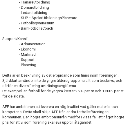
- Tränareutbildning
- Domarutbildning
- Ledarutbildning
- SUP = SpelarUtbildningsPlanerare
- Fotbollsgymnasium
- BarnFotbollsCoach
Support/Kansli
- Administration
- Ekonomi
- Marknad
- Support
- Planering
Detta är en beskrivning av det erbjudande som finns inom föreningen.
Självklart använder inte de yngre åldersgrupperna allt som beskrivs, och
därför en diversifiering av träningsavgifterna.
Ett exempel, en fotboll för de yngsta kostar 250:- per st och 1.500:- per st
för de äldsta.
ÄFF har ambitionen att leverera en hög kvalitet vad gäller material och
kompetens. Detta skall skilja ÄFF från andra fotbollsföreningar i
kommunen. Den högre ambitionsnivån medför i vissa fall ett något högre
pris för att vi som förening ska leva upp till åtagandet.