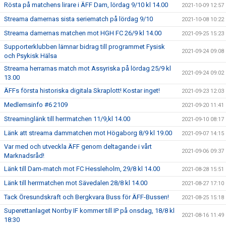
Rösta på matchens lirare i ÄFF Dam, lördag 9/10 kl 14.00
2021-10-09 12:57
Streama damernas sista seriematch på lördag 9/10
2021-10-08 10:22
Streama damernas matchen mot HGH FC 26/9 kl 14.00
2021-09-25 15:23
Supporterklubben lämnar bidrag till programmet Fysisk
2021-09-24 09:08
och Psykisk Hälsa
Streama herrarnas match mot Assyriska på lördag 25/9 kl
2021-09-24 09:02
13.00
ÄFFs första historiska digitala Skraplott! Kostar inget!
2021-09-23 12:03
Medlemsinfo #6 2109
2021-09-20 11:41
Streaminglänk till herrmatchen 11/9,kl 14.00
2021-09-10 08:17
Länk att streama dammatchen mot Högaborg 8/9 kl 19.00
2021-09-07 14:15
Var med och utveckla ÄFF genom deltagande i vårt
2021-09-06 09:37
Marknadsråd!
Länk till Dam-match mot FC Hessleholm, 29/8 kl 14.00
2021-08-28 15:51
Länk till herrmatchen mot Sävedalen 28/8 kl 14.00
2021-08-27 17:10
Tack Öresundskraft och Bergkvara Buss för ÄFF-Bussen!
2021-08-25 15:18
Superettanlaget Norrby IF kommer till IP på onsdag, 18/8 kl
2021-08-16 11:49
18:30