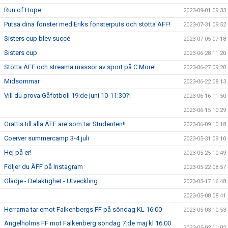
Run of Hope
2023-09-01 09:33
Putsa dina fönster med Eriks fönsterputs och stötta ÄFF!
2023-07-31 09:52
Sisters cup blev succé
2023-07-05 07:18
Sisters cup
2023-06-28 11:20
Stötta ÄFF och streama massor av sport på C More!
2023-06-27 09:20
Midsommar
2023-06-22 08:13
Vill du prova Gåfotboll 19:de juni 10-11:30?!
2023-06-16 11:50
2023-06-15 10:29
Grattis till alla ÄFF:are som tar Studenten!!
2023-06-09 10:18
Coerver summercamp 3-4 juli
2023-05-31 09:10
Hej på er!
2023-05-25 10:49
Följer du ÄFF på Instagram
2023-05-22 08:57
Glädje - Delaktighet - Utveckling
2023-05-17 16:48
2023-05-08 08:41
Herrarna tar emot Falkenbergs FF på söndag KL 16:00
2023-05-03 10:53
Ängelholms FF mot Falkenberg söndag 7:de maj kl 16:00
2023-05-02 11:02