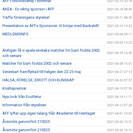
ÄFF Fotbollscamp i sommar
2021-05-19 20:18
AKEA - En viktig sponsor i ÄFF
2021-05-18 08:40
Träffa föreningens styrelse!
2021-05-11 08:30
Presentation av ÄFFs Sponsorer. Vi börjar med Backahill!
2021-05-10 19:23
MEDLEMSINFO
2021-05-04 09:17
2021-05-03 15:22
Äntligen få vi spela enstaka matcher för barn födda 2002
2021-04-29 10:30
och senare
Matcher för barn födda 2002 och senare
2021-04-28 15:51
Seriestart framflyttad till helgen den 22-23 maj
2021-04-27 07:13
HÄLSA, RÖRELSE, IDROTT OCH KUNSKAP
2021-04-20 07:37
Knattepremiär
2021-04-19 07:39
Nya lock från EcoRetur
2021-04-14 11:11
Information från styrelsen
2021-04-12 07:24
ÄFF lyfter upp egen talang från Akademin till Herrlaget
2021-04-01 10:02
Årsmöte genomfört 210325
2021-03-26 10:21
Årsmöte genomfört 210325
2021-03-26 10:15