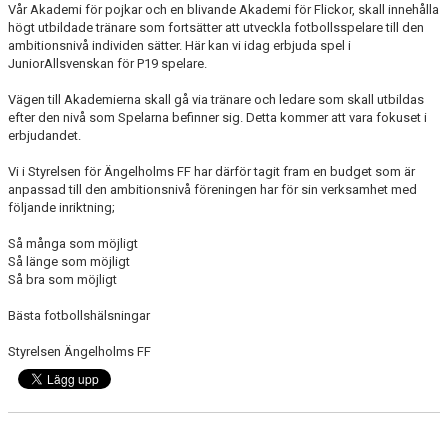
Vår Akademi för pojkar och en blivande Akademi för Flickor, skall innehålla
högt utbildade tränare som fortsätter att utveckla fotbollsspelare till den
ambitionsnivå individen sätter. Här kan vi idag erbjuda spel i
JuniorAllsvenskan för P19 spelare.
Vägen till Akademierna skall gå via tränare och ledare som skall utbildas
efter den nivå som Spelarna befinner sig. Detta kommer att vara fokuset i
erbjudandet.
Vi i Styrelsen för Ängelholms FF har därför tagit fram en budget som är
anpassad till den ambitionsnivå föreningen har för sin verksamhet med
följande inriktning;
Så många som möjligt
Så länge som möjligt
Så bra som möjligt
Bästa fotbollshälsningar
Styrelsen Ängelholms FF