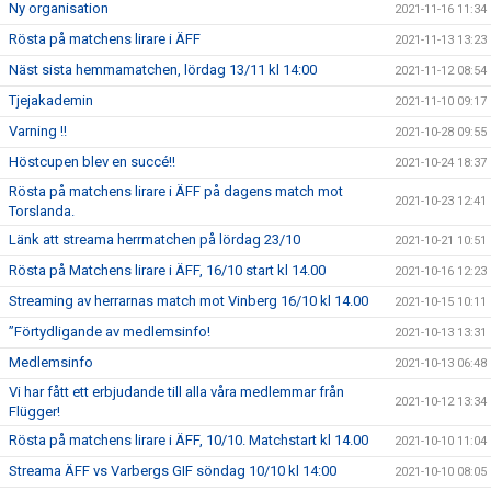
Ny organisation
2021-11-16 11:34
Rösta på matchens lirare i ÄFF
2021-11-13 13:23
Näst sista hemmamatchen, lördag 13/11 kl 14:00
2021-11-12 08:54
Tjejakademin
2021-11-10 09:17
Varning !!
2021-10-28 09:55
Höstcupen blev en succé!!
2021-10-24 18:37
Rösta på matchens lirare i ÄFF på dagens match mot
2021-10-23 12:41
Torslanda.
Länk att streama herrmatchen på lördag 23/10
2021-10-21 10:51
Rösta på Matchens lirare i ÄFF, 16/10 start kl 14.00
2021-10-16 12:23
Streaming av herrarnas match mot Vinberg 16/10 kl 14.00
2021-10-15 10:11
”Förtydligande av medlemsinfo!
2021-10-13 13:31
Medlemsinfo
2021-10-13 06:48
Vi har fått ett erbjudande till alla våra medlemmar från
2021-10-12 13:34
Flügger!
Rösta på matchens lirare i ÄFF, 10/10. Matchstart kl 14.00
2021-10-10 11:04
Streama ÄFF vs Varbergs GIF söndag 10/10 kl 14:00
2021-10-10 08:05