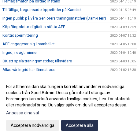
Herrlagsmatch på lördag inställd
2020-04-17 08:19
Tillfälliga, begränsade öppettider på Kansliet
2020-04-15 08:49
Ingen publik på våra Seniorers träningsmatcher (Dam/Herr)
2020-04-14 10:19
Köp Bingolotto digitalt o stötta ÄFF
2020-04-09 12:59
Korttidspermittering
2020-04-07 15:32
ÄFF engagerar sig i samhället
2020-04-05 19:00
Ingrid, i evigt minne
2020-04-04 10:40
OK att spela träningsmatcher, tillsvidare
2020-04-03 15:05
Allas vår Ingrid har lämnat oss.
2020-04-02 15:38
Stopp för alla matcher tillsvidare, enl
2020-04-01 15:29
Folkhälsomyndigheten
För att hemsidan ska fungera korrekt använder vi nödvändiga
ÄFF premiärspelade på gräs
2020-03-30 13:51
cookies från SportAdmin. Dessa går inte att stänga av.
Föreningen kan också använda frivilliga cookies, t.ex. för statistik
Information kring ungdomsserier
2020-03-27 15:27
eller marknadsföring. Du väljer själv om du vill acceptera dessa.
Visst vill ni se bra ut när solen skiner
2020-03-27 09:13
Anpassa dina val
Fotograferingsdags av seniorerna
2020-03-26 19:47
Acceptera nödvändiga
Acceptera alla
Klart för enkelserie för ÄFF i div 2, start i mitten av juni
2020-03-25 12:48
Nu är "Rondellskylten" vid IP på väg att renoveras
2020-03-24 13:42