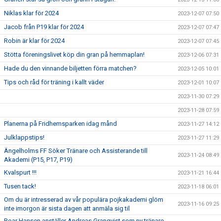
Niklas klar för 2024
2023-12-07 07:50
Jacob från P19 klar för 2024
2023-12-07 07:47
Robin är klar för 2024
2023-12-07 07:45
Stötta föreningslivet köp din gran på hemmaplan!
2023-12-06 07:31
Hade du den vinnande biljetten förra matchen?
2023-12-05 10:01
Tips och råd för träning i kallt väder
2023-12-01 10:07
2023-11-30 07:29
2023-11-28 07:59
Planerna på Fridhemsparken idag månd
2023-11-27 14:12
Julklappstips!
2023-11-27 11:29
Ängelholms FF Söker Tränare och Assisterande till
2023-11-24 08:49
Akademi (P15, P17, P19)
Kvalspurt !!!
2023-11-21 16:44
Tusen tack!
2023-11-18 06:01
Om du är intresserad av vår populära pojkakademi glöm
2023-11-16 09:25
inte imorgon är sista dagen att anmäla sig til
Roar Hansen anställer Andreas Granqvist som ny tränare