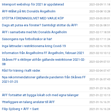
Intersport webshop för 2021 är uppdaterad
2021-03-09 11:18
ÄFF-Målet på Mc Donalds Ängelholm
2021-03-08 10:28
STÖTTA FÖRENINGSLIVET MED VARJE KÖP
2021-03-05 09:01
Dags att putsa era fönster? Samtidigt stöttar du ÄFF!
2021-02-26 08:51
ÄFF i samarbete med Mc Donalds Ängelholm
2021-02-17 18:59
Säsongens nya fotbollsskor är här!
2021-02-17 11:24
Inga lättnader i restriktionerna kring Covid-19
2021-02-16 10:35
Information från Ängelholms FF Ängelholm, februari 2021
2021-02-10 10:12
Skånes FF:s riktlinjer utifrån gällande restriktioner 2021-02-
2021-02-09 07:51
08
Råd för träning i kallt väder.
2021-02-04 07:47
Nya rekommendationer gällande pandemin från Skånes FF
2021-01-26 07:43
2021-01-25
2021-01-23 16:26
ÄFF fortsätter att bygga lokalt och med egna talanger
2021-01-22 10:13
Ytterliggare en talang ansluter till ÄFF
2021-01-16 16:31
Filip Sjöberg + ÄFF = Sant
2021-01-16 16:24