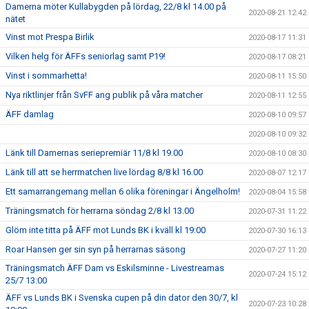
Damerna möter Kullabygden på lördag, 22/8 kl 14.00 på
2020-08-21 12:42
nätet
Vinst mot Prespa Birlik
2020-08-17 11:31
Vilken helg för ÄFFs seniorlag samt P19!
2020-08-17 08:21
Vinst i sommarhetta!
2020-08-11 15:50
Nya riktlinjer från SvFF ang publik på våra matcher
2020-08-11 12:55
ÄFF damlag
2020-08-10 09:57
2020-08-10 09:32
Länk till Damernas seriepremiär 11/8 kl 19.00
2020-08-10 08:30
Länk till att se herrmatchen live lördag 8/8 kl 16.00
2020-08-07 12:17
Ett samarrangemang mellan 6 olika föreningar i Ängelholm!
2020-08-04 15:58
Träningsmatch för herrarna söndag 2/8 kl 13.00
2020-07-31 11:22
Glöm inte titta på ÄFF mot Lunds BK i kväll kl 19:00
2020-07-30 16:13
Roar Hansen ger sin syn på herrarnas säsong
2020-07-27 11:20
Träningsmatch ÄFF Dam vs Eskilsminne - Livestreamas
2020-07-24 15:12
25/7 13:00
ÄFF vs Lunds BK i Svenska cupen på din dator den 30/7, kl
2020-07-23 10:28