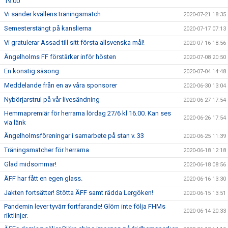
19:00
Vi sänder kvällens träningsmatch
2020-07-21 18:35
Semesterstängt på kanslierna
2020-07-17 07:13
Vi gratulerar Assad till sitt första allsvenska mål!
2020-07-16 18:56
Ängelholms FF förstärker inför hösten
2020-07-08 20:50
En konstig säsong
2020-07-04 14:48
Meddelande från en av våra sponsorer
2020-06-30 13:04
Nybörjarstrul på vår livesändning
2020-06-27 17:54
Hemmapremiär för herrarna lördag 27/6 kl 16.00. Kan ses
2020-06-26 17:54
via länk
Ängelholmsföreningar i samarbete på stan v. 33
2020-06-25 11:39
Träningsmatcher för herrarna
2020-06-18 12:18
Glad midsommar!
2020-06-18 08:56
ÄFF har fått en egen glass.
2020-06-16 13:30
Jakten fortsätter! Stötta ÄFF samt rädda Lergöken!
2020-06-15 13:51
Pandemin lever tyvärr fortfarande! Glöm inte följa FHMs
2020-06-14 20:33
riktlinjer.