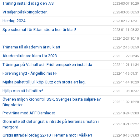
Träning inställd idag den 7/3
2023-03-07 10:29
Vi säljer påskbingolotter!
2023-03-06 08:53
Herrlag 2024
2023-02-12 13:31
Spelschemat för Ettan södra herr är klart!
2023-01-11 08:32
2022-12-27 10:10
Tränarna till akademin är nu klart
2022-12-16 08:59
Akademitränare klara för 2023
2022-11-22 08:45
Träningar på Valhall och Fridhemsparken inställda
2022-11-21 11:34
Föreningsnytt - Ängelholms FF
2022-11-16 09:31
Mjuka paket till jul, köp Gutz och stötta ert lag!
2022-11-14 10:29
Hjälp oss att bli bättre!
2022-11-08 10:37
Över en miljon kronor till SSK, Sveriges bästa säljare av
2022-11-02 15:20
Bingolotter
Provträna med ÄFF Damlaget
2022-10-24 09:03
Glöm inte att det är gratis inträde på herrarnas match i
2022-10-21 09:27
morgon!
Gratis inträde lördag 22/10, Herrarna mot Tvååker!
2022-10-15 09:03