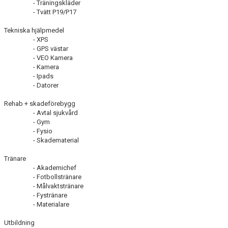
- Träningskläder
- Tvätt P19/P17
Tekniska hjälpmedel
- XPS
- GPS västar
- VEO Kamera
- Kamera
- Ipads
- Datorer
Rehab + skadeförebygg
- Avtal sjukvård
- Gym
- Fysio
- Skadematerial
Tränare
- Akademichef
- Fotbollstränare
- Målvaktstränare
- Fystränare
- Materialare
Utbildning