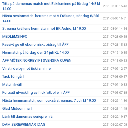
Titta på damernas match mot Eskilsminne på lördag 14/8 kl
2021-08-09 15:43
14.00
Nästa seniormatch: herrarna mot V Frölunda, söndag 8/8 kl
2021-08-05 16:51
14.00
Streama kvällens herrmatch mot BK Astrio, kl 19:00
2021-08-04 14:54
MEDLEMSINFO
2021-07-28 09:58
Passivt ge ett ekonomiskt bidrag till ÄFF
2021-07-21 15:13
Herrmatch på lördag den 24 juli KL 14:00
2021-07-19 10:35
ÄFF MÖTER NORRBY IF I SVENSKA CUPEN
2021-07-15 09:53
Vinst i derby mot Eskilsminne
2021-07-09 12:27
Tack för igår!
2021-07-08 09:57
Match ikväll
2021-07-07 10:33
Fortsatt utveckling av flickfotbollen i ÄFF
2021-07-05 07:18
Nästa hemmamatch, som också streamas, 7 Juli kl 19:00
2021-06-29 11:36
Glad Midsommar!
2021-06-25 11:48
Länk till damernas seriepremiär.
2021-06-22 19:17
DAM SERIEPREMIÄR IDAG
2021-06-22 07:08