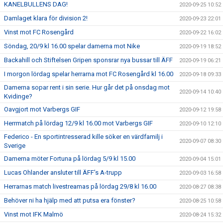
KANELBULLENS DAG!
2020-09-25 10:52
Damlaget klara för division 2!
2020-09-23 22:01
Vinst mot FC Rosengård
2020-09-22 16:02
Söndag, 20/9 kl 16.00 spelar damerna mot Nike
2020-09-19 18:52
Backahill och Stiftelsen Gripen sponsrar nya bussar till ÄFF
2020-09-19 06:21
I morgon lördag spelar herrarna mot FC Rosengård kl 16.00
2020-09-18 09:33
Damerna sopar rent i sin serie. Hur går det på onsdag mot
2020-09-14 10:40
Kvidinge?
Oavgjort mot Varbergs GIF
2020-09-12 19:58
Herrmatch på lördag 12/9 kl 16.00 mot Varbergs GIF
2020-09-10 12:10
Federico - En sportintresserad kille söker en värdfamilj i
2020-09-07 08:30
Sverige
Damerna möter Fortuna på lördag 5/9 kl 15.00
2020-09-04 15:01
Lucas Ohlander ansluter till ÄFF’s A-trupp
2020-09-03 16:58
Herrarnas match livestreamas på lördag 29/8 kl 16.00
2020-08-27 08:38
Behöver ni ha hjälp med att putsa era fönster?
2020-08-25 10:58
Vinst mot IFK Malmö
2020-08-24 15:32