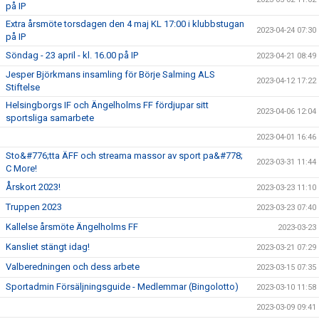
på IP
Extra årsmöte torsdagen den 4 maj KL 17:00 i klubbstugan
2023-04-24 07:30
på IP
Söndag - 23 april - kl. 16.00 på IP
2023-04-21 08:49
Jesper Björkmans insamling för Börje Salming ALS
2023-04-12 17:22
Stiftelse
Helsingborgs IF och Ängelholms FF fördjupar sitt
2023-04-06 12:04
sportsliga samarbete
2023-04-01 16:46
Sto&#776;tta ÄFF och streama massor av sport pa&#778;
2023-03-31 11:44
C More!
Årskort 2023!
2023-03-23 11:10
Truppen 2023
2023-03-23 07:40
Kallelse årsmöte Ängelholms FF
2023-03-23
Kansliet stängt idag!
2023-03-21 07:29
Valberedningen och dess arbete
2023-03-15 07:35
Sportadmin Försäljningsguide - Medlemmar (Bingolotto)
2023-03-10 11:58
2023-03-09 09:41