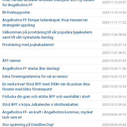
2023-11-15 09:37
för Ängelholms FF
Bli Kvalsupporter
2023-11-13 14:30
Ängelholms FF förnyar ledarskapet: Roar Hansen tar
2023-11-11 17:22
strategiskt uppdrag
Välkommen på provträning till vår populära tjejakademi
2023-11-06 08:03
samt till vårt nystartade damlag.
Provträning med pojkakademin!
2023-11-02 07:19
2023-11-01 08:01
ÄFF-vänner
2023-10-26 07:49
Ängelholms FF startar åter damlag!
2023-10-24 11:30
Extra föreningsstämma för val av revisor
2023-10-23 13:57
En vecka kvar! Stöd ÄFF med 300kr när du putsar dina
2023-10-23 10:33
fönster med Eriks fönsterputs!
Förboka din gran och stötta ÄFF och samhället i stort!
2023-10-16 09:16
Stöd ÄFF o köpa Julkalender o Idrottsrabatten
2023-10-12 09:56
Ängelholms FF- en kraft i Ängelholms kommun, mycket
2023-09-06 09:19
tack vare er!
Stor spänning på Deadline Day!
2023-09-04 09:34