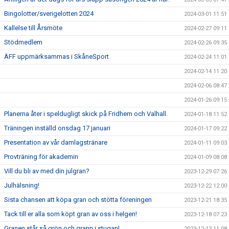
Bingolotter/sverigelotten 2024
2024-03-01 11:51
Kallelse till Årsmöte
2024-02-27 09:11
Stödmedlem
2024-02-26 09:35
ÄFF uppmärksammas i SkåneSport
2024-02-24 11:01
2024-02-14 11:20
2024-02-06 08:47
2024-01-26 09:15
Planerna åter i speldugligt skick på Fridhem och Valhall.
2024-01-18 11:52
Träningen inställd onsdag 17 januari
2024-01-17 09:22
Presentation av vår damlagstränare
2024-01-11 09:03
Provträning för akademin
2024-01-09 08:08
Vill du bli av med din julgran?
2023-12-29 07:26
Julhälsning!
2023-12-22 12:00
Sista chansen att köpa gran och stötta föreningen
2023-12-21 18:35
Tack till er alla som köpt gran av oss i helgen!
2023-12-18 07:23
Granen står så grön och grann i stugan!
2023-12-13 11:08