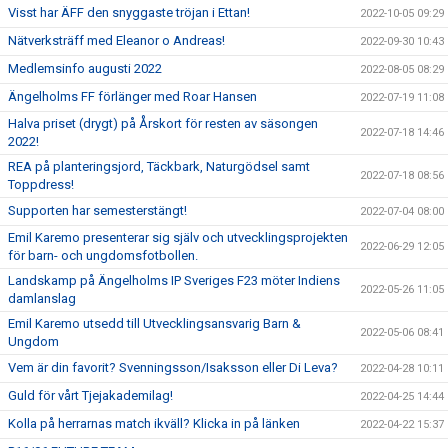
Visst har ÄFF den snyggaste tröjan i Ettan!
2022-10-05 09:29
Nätverksträff med Eleanor o Andreas!
2022-09-30 10:43
Medlemsinfo augusti 2022
2022-08-05 08:29
Ängelholms FF förlänger med Roar Hansen
2022-07-19 11:08
Halva priset (drygt) på Årskort för resten av säsongen
2022-07-18 14:46
2022!
REA på planteringsjord, Täckbark, Naturgödsel samt
2022-07-18 08:56
Toppdress!
Supporten har semesterstängt!
2022-07-04 08:00
Emil Karemo presenterar sig själv och utvecklingsprojekten
2022-06-29 12:05
för barn- och ungdomsfotbollen.
Landskamp på Ängelholms IP Sveriges F23 möter Indiens
2022-05-26 11:05
damlanslag
Emil Karemo utsedd till Utvecklingsansvarig Barn &
2022-05-06 08:41
Ungdom
Vem är din favorit? Svenningsson/Isaksson eller Di Leva?
2022-04-28 10:11
Guld för vårt Tjejakademilag!
2022-04-25 14:44
Kolla på herrarnas match ikväll? Klicka in på länken
2022-04-22 15:37