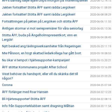
ÄFFs damlag säljer Bjäre chips imorgon på fridhemsparken
2020-06-12 14:15
Jakten fortsätter! Stötta ÄFF samt rädda Lergöken!
2020-06-11 08:09
Jakten fortsätter! Stötta ÄFF samt rädda Lergöken!
2020-06-08 08:29
Fortsättningen på jakten på Lergöken och stötta ÄFF
2020-06-06 11:55
Äntligen stormar vi mot seriepremiärer för våra seniorlag
2020-06-05 13:36
Stötta ÄFF, buda på Ängelholmspresentkort, vinn en
2020-06-04 08:45
Lergök!
Nytt besked ang tävlingsverksamheter från Regeringen
2020-05-29 11:19
Mie Pålsson, en högt skattad ledarkollega har gått bort.
2020-05-18 08:55
Nu ökar vi tempot i hjärtesupporter-kampanjen!
2020-05-15 20:21
ÄFF stöttar Kommunens projekt After School
2020-05-13 16:09
Visst behöver du handsprit, eller vill du skänka det till
2020-04-29 09:25
någon?
Corona
2020-04-25 07:04
ÄFF förlänger med Roar Hansen
2020-04-22 12:23
Bli Hjärtesupporter! Stötta ÄFF
2020-04-22 08:15
Info från Supporterklubben samt dragning Måltian
2020-04-20 11:54