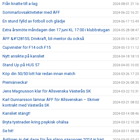
Från knatte till a-lag
2024-08-01 21:16
Sommarlovsaktiviteter med ÄFF
2024-06-22 16:21
En stund fylld av fotboll och glädje
2024-06-17 15:49
Extra årsmöte måndagen den 17 juni KL 17:00 i klubbstugan
2024-05-28 08:47
ÄFF &#128155; Drivkraft, bli mentor du också
2024-05-16 08:57
Cupvinster för F14 och F15
2024-05-13 11:12
Nytt ansikte på kansliet
2024-04-18 18:13
Stand Up på HUS 57
2024-04-05 10:05
Köp din 50/50 lott här redan innan match
2024-03-26 17:23
Premiärvecka!
2024-03-26 08:35
Jens Magnusson klar för Allsvenska Västerås SK
2024-03-22 15:31
Karl Gunnarsson lämnar ÄFF för Allsvenskan – Skriver
2024-03-21 08:02
kontrakt med Västerås SK
Kansliet stängt!
2024-03-14 08:46
Bryta tystnaden kring psykisk ohälsa
2024-03-12 10:28
Se hit!
2024-03-11 08:58
Äntligen är det dags för års släpp säsongen 2024 är här!
2024-03-05 07:47