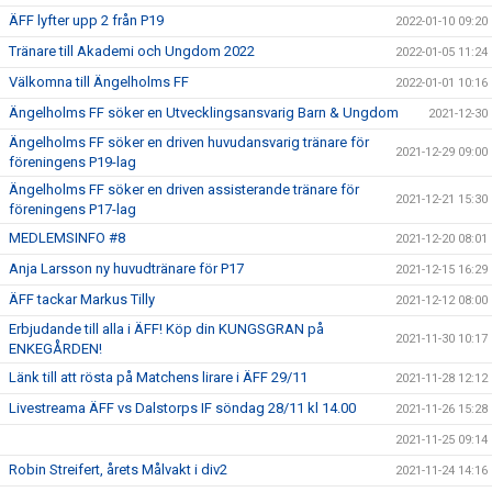
ÄFF lyfter upp 2 från P19
2022-01-10 09:20
Tränare till Akademi och Ungdom 2022
2022-01-05 11:24
Välkomna till Ängelholms FF
2022-01-01 10:16
Ängelholms FF söker en Utvecklingsansvarig Barn & Ungdom
2021-12-30
Ängelholms FF söker en driven huvudansvarig tränare för
2021-12-29 09:00
föreningens P19-lag
Ängelholms FF söker en driven assisterande tränare för
2021-12-21 15:30
föreningens P17-lag
MEDLEMSINFO #8
2021-12-20 08:01
Anja Larsson ny huvudtränare för P17
2021-12-15 16:29
ÄFF tackar Markus Tilly
2021-12-12 08:00
Erbjudande till alla i ÄFF! Köp din KUNGSGRAN på
2021-11-30 10:17
ENKEGÅRDEN!
Länk till att rösta på Matchens lirare i ÄFF 29/11
2021-11-28 12:12
Livestreama ÄFF vs Dalstorps IF söndag 28/11 kl 14.00
2021-11-26 15:28
2021-11-25 09:14
Robin Streifert, årets Målvakt i div2
2021-11-24 14:16