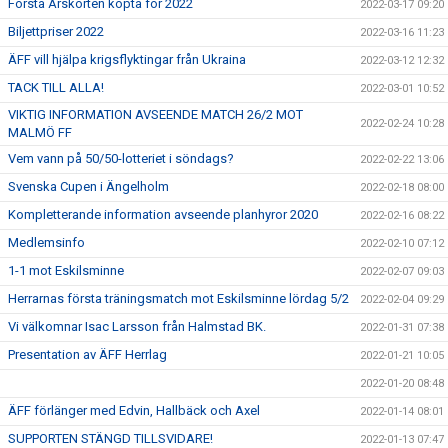
Första Årskorten köpta för 2022
2022-03-17 09:20
Biljettpriser 2022
2022-03-16 11:23
ÄFF vill hjälpa krigsflyktingar från Ukraina
2022-03-12 12:32
TACK TILL ALLA!
2022-03-01 10:52
VIKTIG INFORMATION AVSEENDE MATCH 26/2 MOT
2022-02-24 10:28
MALMÖ FF
Vem vann på 50/50-lotteriet i söndags?
2022-02-22 13:06
Svenska Cupen i Ängelholm
2022-02-18 08:00
Kompletterande information avseende planhyror 2020
2022-02-16 08:22
Medlemsinfo
2022-02-10 07:12
1-1 mot Eskilsminne
2022-02-07 09:03
Herrarnas första träningsmatch mot Eskilsminne lördag 5/2
2022-02-04 09:29
Vi välkomnar Isac Larsson från Halmstad BK.
2022-01-31 07:38
Presentation av ÄFF Herrlag
2022-01-21 10:05
2022-01-20 08:48
ÄFF förlänger med Edvin, Hallbäck och Axel
2022-01-14 08:01
SUPPORTEN STÄNGD TILLSVIDARE!
2022-01-13 07:47