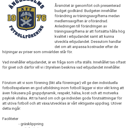
Årsmötet är genomfört och presenterad
MEDLEMS OCH TRÄNINGSAVGIFTER
budget godkänd. Budgeten innehåller
förändring av träningsavgifterna medan
medlemsavgiften är oförändrad.
Anledningen till förändringen av
träningsavgifterna är att fortsätta hålla hög
kvalitet i erbjudandet samt att kunna
utveckla erbjudandet. Dessutom handlar
det om att anpassa kostnader efter de
höjningar av priser som omvärlden står för.
Vad innehåller erbjudandet, är en fråga som ofta ställs. Innehållet tas oftast
för givet och därför vill vi i Styrelsen beskriva vad erbjudandet innehåller.
Förutom att vi som förening (likt alla föreningar) vill ge den individuella
fotbollsspelaren en god utbildning inom fotboll lägger vi stor vikt kring att
även fokusera på gruppdynamik, respekt, hälsa, kost och att motverka
psykisk ohälsa. Att ta hand om och ge individen goda förutsättningar för
att utöva fotboll och att växa/utvecklas är vårt viktigaste uppdrag. Utöver
detta ingår:
Faciliteter
- gräsklippning