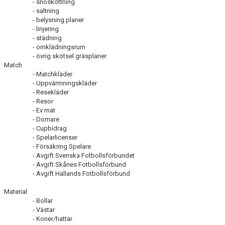
- snöskottning
- saltning
- belysning planer
- linjering
- städning
- omklädningsrum
- övrig skötsel gräsplaner
Match
- Matchkläder
- Uppvärmningskläder
- Resekläder
- Resor
- Ev mat
- Domare
- Cupbidrag
- Spelarlicenser
- Försäkring Spelare
- Avgift Svenska Fotbollsförbundet
- Avgift Skånes Fotbollsförbund
- Avgift Hallands Fotbollsförbund
Material
- Bollar
- Västar
- Koner/hattar