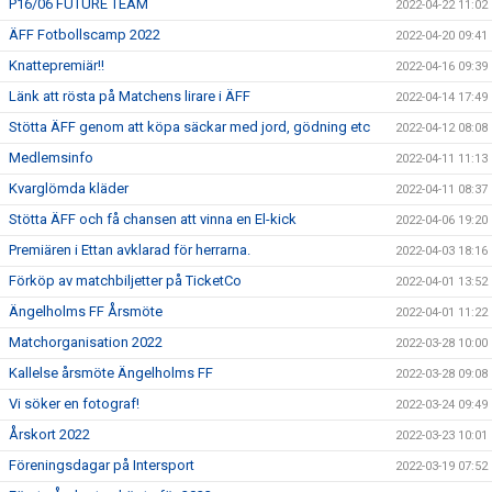
P16/06 FUTURE TEAM
2022-04-22 11:02
ÄFF Fotbollscamp 2022
2022-04-20 09:41
Knattepremiär!!
2022-04-16 09:39
Länk att rösta på Matchens lirare i ÄFF
2022-04-14 17:49
Stötta ÄFF genom att köpa säckar med jord, gödning etc
2022-04-12 08:08
Medlemsinfo
2022-04-11 11:13
Kvarglömda kläder
2022-04-11 08:37
Stötta ÄFF och få chansen att vinna en El-kick
2022-04-06 19:20
Premiären i Ettan avklarad för herrarna.
2022-04-03 18:16
Förköp av matchbiljetter på TicketCo
2022-04-01 13:52
Ängelholms FF Årsmöte
2022-04-01 11:22
Matchorganisation 2022
2022-03-28 10:00
Kallelse årsmöte Ängelholms FF
2022-03-28 09:08
Vi söker en fotograf!
2022-03-24 09:49
Årskort 2022
2022-03-23 10:01
Föreningsdagar på Intersport
2022-03-19 07:52