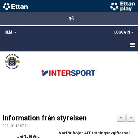
HEM
LOGGA IN
STARTSIDA
NYHETER
ANMÄLAN/REGISTRERING
POLICYS
FÖRKÖP BILJETTER
Information från styrelsen
<
>
LÄNKAR
2021-04-12 07:24
Varför höjer ÄFF träningsavgifterna?