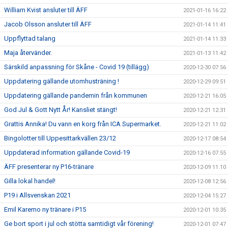
William Kvist ansluter till ÄFF
2021-01-16 16:22
Jacob Olsson ansluter till ÄFF
2021-01-14 11:41
Uppflyttad talang
2021-01-14 11:33
Maja återvänder.
2021-01-13 11:42
Särskild anpassning för Skåne - Covid 19 (tillägg)
2020-12-30 07:56
Uppdatering gällande utomhusträning !
2020-12-29 09:51
Uppdatering gällande pandemin från kommunen
2020-12-21 16:05
God Jul & Gott Nytt År! Kansliet stängt!
2020-12-21 12:31
Grattis Annika! Du vann en korg från ICA Supermarket.
2020-12-21 11:02
Bingolotter till Uppesittarkvällen 23/12
2020-12-17 08:54
Uppdaterad information gällande Covid-19
2020-12-16 07:55
ÄFF presenterar ny P16-tränare
2020-12-09 11:10
Gilla lokal handel!
2020-12-08 12:56
P19 i Allsvenskan 2021
2020-12-04 15:27
Emil Karemo ny tränare i P15
2020-12-01 10:35
Ge bort sport i jul och stötta samtidigt vår förening!
2020-12-01 07:47